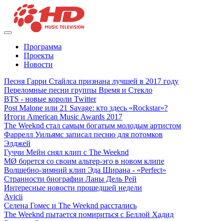
Программа
Проекты
Новости
Песня Гарри Стайлса признана лучшей в 2017 году
Переломные песни группы Время и Стекло
BTS - новые короли Twitter
Post Malone или 21 Savage: кто здесь «Rockstar»?
Итоги American Music Awards 2017
The Weeknd стал самым богатым молодым артистом
Фаррелл Уильямс записал песню для потомков
Элджей
Гуччи Мейн снял клип с The Weeknd
MØ борется со своим альтер-эго в новом клипе
Волшебно-зимний клип Эда Ширана - «Perfect»
Странности биографии Ланы Дель Рей
Интересные новости прошедшей недели
Avicii
Селена Гомес и The Weeknd расстались
The Weeknd пытается помириться с Беллой Хадид