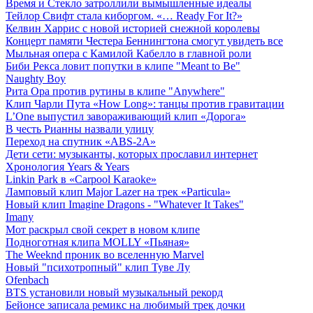
Время и Стекло затроллили вымышленные идеалы
Тейлор Свифт стала киборгом. «… Ready For It?»
Келвин Харрис с новой историей снежной королевы
Концерт памяти Честера Беннингтона смогут увидеть все
Мыльная опера с Камилой Кабелло в главной роли
Биби Рекса ловит попутки в клипе "Meant to Be"
Naughty Boy
Рита Ора против рутины в клипе "Anywhere"
Клип Чарли Пута «How Long»: танцы против гравитации
L’One выпустил завораживающий клип «Дорога»
В честь Рианны назвали улицу
Переход на спутник «ABS-2A»
Дети сети: музыканты, которых прославил интернет
Хронология Years & Years
Linkin Park в «Carpool Karaoke»
Ламповый клип Major Lazer на трек «Particula»
Новый клип Imagine Dragons - "Whatever It Takes"
Imany
Мот раскрыл свой секрет в новом клипе
Подноготная клипа MOLLY «Пьяная»
The Weeknd проник во вселенную Marvel
Новый "психотропный" клип Туве Лу
Ofenbach
BTS установили новый музыкальный рекорд
Бейонсе записала ремикс на любимый трек дочки