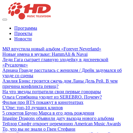
Программа
Проекты
Новости
MØ впустила новый альбом «Forever Neverland»
Новые имена в музыке: HammAli & Navai
Леди Гага сыграет главную злодейку в диснеевской
«Русалочке»
Ариана Гранде рассталась с женихом / Дрейк задумался об
уходе со сцены
Азилия Бэнкс грозится сжечь дом Ланы Дель Рей. В чем
причина конфликта певиц?
На что звезды потратили свои первые гонорары
Ольга Серябкина уходит из SEREBRO. Почему?
Фильм про BTS покажут в кинотеатрах
L'One: топ-10 лучших клипов
5 секретов Бруно Марса в его день рождения
Imagine Dragons объявили дату выхода нового альбома
Тейлор Свифт откроет церемонию American Music Awards
То, что вы не знали о Гвен Стефани