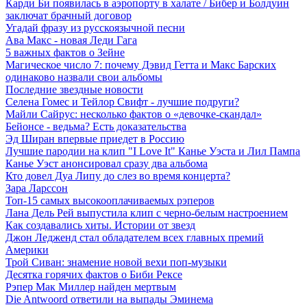
Карди Би появилась в аэропорту в халате / Бибер и Болдуин
заключат брачный договор
Угадай фразу из русскоязычной песни
Ава Макс - новая Леди Гага
5 важных фактов о Зейне
Магическое число 7: почему Дэвид Гетта и Макс Барских
одинаково назвали свои альбомы
Последние звездные новости
Селена Гомес и Тейлор Свифт - лучшие подруги?
Майли Сайрус: несколько фактов о «девочке-скандал»
Бейонсе - ведьма? Есть доказательства
Эд Ширан впервые приедет в Россию
Лучшие пародии на клип "I Love It" Канье Уэста и Лил Пампа
Канье Уэст анонсировал сразу два альбома
Кто довел Дуа Липу до слез во время концерта?
Зара Ларссон
Топ-15 самых высокооплачиваемых рэперов
Лана Дель Рей выпустила клип с черно-белым настроением
Как создавались хиты. Истории от звезд
Джон Ледженд стал обладателем всех главных премий
Америки
Трой Сиван: знамение новой вехи поп-музыки
Десятка горячих фактов о Биби Рексе
Рэпер Мак Миллер найден мертвым
Die Antwoord ответили на выпады Эминема