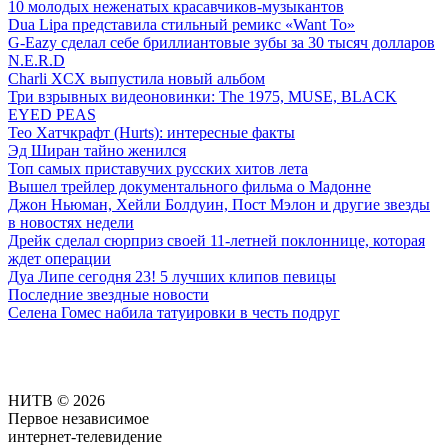
10 молодых неженатых красавчиков-музыкантов
Dua Lipa представила стильный ремикс «Want To»
G-Eazy сделал себе бриллиантовые зубы за 30 тысяч долларов
N.E.R.D
Charli XCX выпустила новый альбом
Три взрывных видеоновинки: The 1975, MUSE, BLACK
EYED PEAS
Тео Хатчкрафт (Hurts): интересные факты
Эд Ширан тайно женился
Топ самых приставучих русских хитов лета
Вышел трейлер документального фильма о Мадонне
Джон Ньюман, Хейли Болдуин, Пост Мэлон и другие звезды
в новостях недели
Дрейк сделал сюрприз своей 11-летней поклоннице, которая
ждет операции
Дуа Липе сегодня 23! 5 лучших клипов певицы
Последние звездные новости
Селена Гомес набила татуировки в честь подруг
НИТВ © 2026
Первое независимое
интернет-телевидение