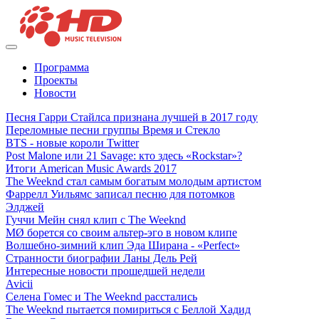
Программа
Проекты
Новости
Песня Гарри Стайлса признана лучшей в 2017 году
Переломные песни группы Время и Стекло
BTS - новые короли Twitter
Post Malone или 21 Savage: кто здесь «Rockstar»?
Итоги American Music Awards 2017
The Weeknd стал самым богатым молодым артистом
Фаррелл Уильямс записал песню для потомков
Элджей
Гуччи Мейн снял клип с The Weeknd
MØ борется со своим альтер-эго в новом клипе
Волшебно-зимний клип Эда Ширана - «Perfect»
Странности биографии Ланы Дель Рей
Интересные новости прошедшей недели
Avicii
Селена Гомес и The Weeknd расстались
The Weeknd пытается помириться с Беллой Хадид