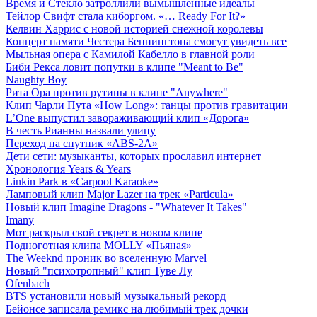
Время и Стекло затроллили вымышленные идеалы
Тейлор Свифт стала киборгом. «… Ready For It?»
Келвин Харрис с новой историей снежной королевы
Концерт памяти Честера Беннингтона смогут увидеть все
Мыльная опера с Камилой Кабелло в главной роли
Биби Рекса ловит попутки в клипе "Meant to Be"
Naughty Boy
Рита Ора против рутины в клипе "Anywhere"
Клип Чарли Пута «How Long»: танцы против гравитации
L’One выпустил завораживающий клип «Дорога»
В честь Рианны назвали улицу
Переход на спутник «ABS-2A»
Дети сети: музыканты, которых прославил интернет
Хронология Years & Years
Linkin Park в «Carpool Karaoke»
Ламповый клип Major Lazer на трек «Particula»
Новый клип Imagine Dragons - "Whatever It Takes"
Imany
Мот раскрыл свой секрет в новом клипе
Подноготная клипа MOLLY «Пьяная»
The Weeknd проник во вселенную Marvel
Новый "психотропный" клип Туве Лу
Ofenbach
BTS установили новый музыкальный рекорд
Бейонсе записала ремикс на любимый трек дочки