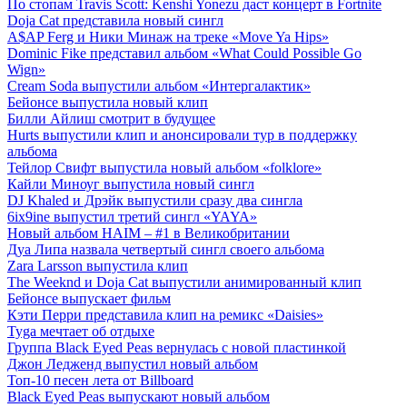
По стопам Travis Scott: Kenshi Yonezu даст концерт в Fortnite
Doja Cat представила новый сингл
A$AP Ferg и Ники Минаж на треке «Move Ya Hips»
Dominic Fike представил альбом «What Could Possible Go
Wign»
Cream Soda выпустили альбом «Интергалактик»
Бейонсе выпустила новый клип
Билли Айлиш смотрит в будущее
Hurts выпустили клип и анонсировали тур в поддержку
альбома
Тейлор Свифт выпустила новый альбом «folklore»
Кайли Миноуг выпустила новый сингл
DJ Khaled и Дрэйк выпустили сразу два сингла
6ix9ine выпустил третий сингл «YAYA»
Новый альбом HAIM – #1 в Великобритании
Дуа Липа назвала четвертый сингл своего альбома
Zara Larsson выпустила клип
The Weeknd и Doja Cat выпустили анимированный клип
Бейонсе выпускает фильм
Кэти Перри представила клип на ремикс «Daisies»
Tyga мечтает об отдыхе
Группа Black Eyed Peas вернулась с новой пластинкой
Джон Ледженд выпустил новый альбом
Топ-10 песен лета от Billboard
Black Eyed Peas выпускают новый альбом