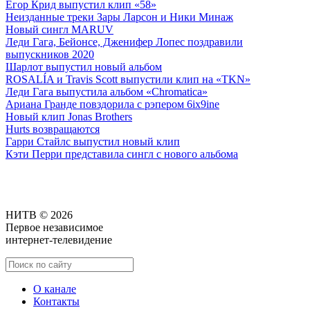
Егор Крид выпустил клип «58»
Неизданные треки Зары Ларсон и Ники Минаж
Новый сингл MARUV
Леди Гага, Бейонсе, Дженифер Лопес поздравили
выпускников 2020
Шарлот выпустил новый альбом
ROSALÍA и Travis Scott выпустили клип на «TKN»
Леди Гага выпустила альбом «Chromatica»
Ариана Гранде повздорила с рэпером 6ix9ine
Новый клип Jonas Brothers
Hurts возвращаются
Гарри Стайлс выпустил новый клип
Кэти Перри представила сингл с нового альбома
НИТВ © 2026
Первое независимое
интернет-телевидение
О канале
Контакты