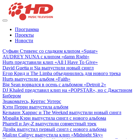
Программа
Проекты
Новости
Суфьян Стивенс со сладким клипом «Sugar»
AUDREY NUNA с клипом «damn Right»
Hurts представили клип «All I Have To Give»
David Guetta и Sia выпустили новый сингл
Егор Крид и The Limba объединились для нового трека
Hurts выпустили альбом «Faith»
Big Sean ворвался в осень с альбомом «Detroit 2»
DJ Khaled представил клип на «POPSTAR», но с Джастином
Бибером
Знакомьтесь, Кертис Уотерс
Кэти Перри выпустила альбом
Кельвин Харрис и The Weeknd выпустили новый сингл
Мэрайя Кэри выпустила сингл с нового альбома
Pharrell и Jay-Z выпустили совместный трек
Дрэйк выпустил первый сингл с нового альбома
Майли Сайрус выпустила клип «Midnight Sky»