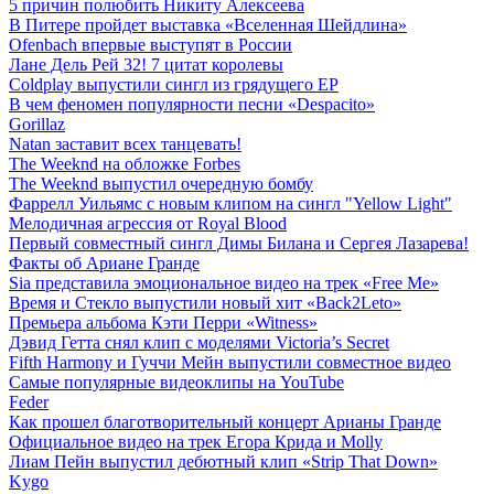
5 причин полюбить Никиту Алексеева
В Питере пройдет выставка «Вселенная Шейдлина»
Ofenbach впервые выступят в России
Лане Дель Рей 32! 7 цитат королевы
Coldplay выпустили сингл из грядущего EP
В чем феномен популярности песни «Despacito»
Gorillaz
Natan заставит всех танцевать!
The Weeknd на обложке Forbes
The Weeknd выпустил очередную бомбу
Фаррелл Уильямс с новым клипом на сингл "Yellow Light"
Мелодичная агрессия от Royal Blood
Первый совместный сингл Димы Билана и Сергея Лазарева!
Факты об Ариане Гранде
Sia представила эмоциональное видео на трек «Free Me»
Время и Стекло выпустили новый хит «Back2Leto»
Премьера альбома Кэти Перри «Witness»
Дэвид Гетта снял клип с моделями Victoria’s Secret
Fifth Harmony и Гуччи Мейн выпустили совместное видео
Самые популярные видеоклипы на YouTube
Feder
Как прошел благотворительный концерт Арианы Гранде
Официальное видео на трек Егора Крида и Molly
Лиам Пейн выпустил дебютный клип «Strip That Down»
Kygo