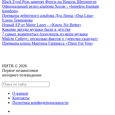
Black Eyed Peas заменят Ферги на Николь Шерзингер
Официальный релиз альбома Холзи - «hopeless fountain
kingdom»
Премьера дебютного альбома Дуа Липы «Dua Lipa»
Елена Темникова
Новый EP от Major Lazer – «Know No Better»
Какими звезды музыки были в детстве
7 самых знаменитых блондинок из мира музыки
Майли Сайрус: несколько фактов о «девочке-скандал»
Премьера клипа Мартина Гаррикса «There For You»
НИТВ © 2026
Первое независимое
интернет-телевидение
О канале
Контакты
Политика конфиденциальности