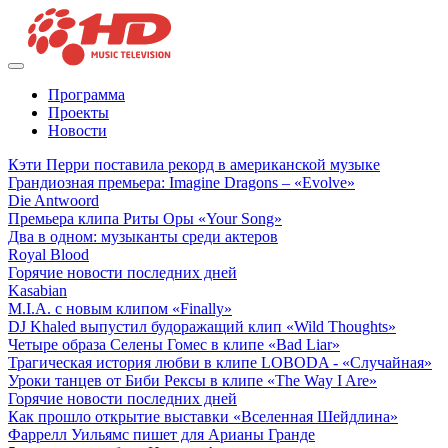
Программа
Проекты
Новости
Кэти Перри поставила рекорд в американской музыке
Грандиозная премьера: Imagine Dragons – «Evolve»
Die Antwoord
Премьера клипа Риты Оры «Your Song»
Два в одном: музыканты среди актеров
Royal Blood
Горячие новости последних дней
Kasabian
M.I.A. с новым клипом «Finally»
DJ Khaled выпустил будоражащий клип «Wild Thoughts»
Четыре образа Селены Гомес в клипе «Bad Liar»
Трагическая история любви в клипе LOBODA - «Случайная»
Уроки танцев от Биби Рексы в клипе «The Way I Are»
Горячие новости последних дней
Как прошло открытие выставки «Вселенная Шейдлина»
Фаррелл Уильямс пишет для Арианы Гранде