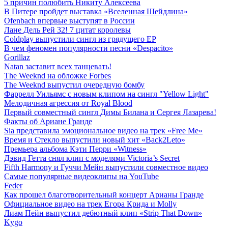
5 причин полюбить Никиту Алексеева
В Питере пройдет выставка «Вселенная Шейдлина»
Ofenbach впервые выступят в России
Лане Дель Рей 32! 7 цитат королевы
Coldplay выпустили сингл из грядущего EP
В чем феномен популярности песни «Despacito»
Gorillaz
Natan заставит всех танцевать!
The Weeknd на обложке Forbes
The Weeknd выпустил очередную бомбу
Фаррелл Уильямс с новым клипом на сингл "Yellow Light"
Мелодичная агрессия от Royal Blood
Первый совместный сингл Димы Билана и Сергея Лазарева!
Факты об Ариане Гранде
Sia представила эмоциональное видео на трек «Free Me»
Время и Стекло выпустили новый хит «Back2Leto»
Премьера альбома Кэти Перри «Witness»
Дэвид Гетта снял клип с моделями Victoria’s Secret
Fifth Harmony и Гуччи Мейн выпустили совместное видео
Самые популярные видеоклипы на YouTube
Feder
Как прошел благотворительный концерт Арианы Гранде
Официальное видео на трек Егора Крида и Molly
Лиам Пейн выпустил дебютный клип «Strip That Down»
Kygo