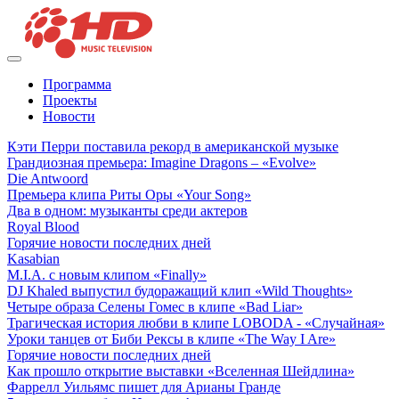
Программа
Проекты
Новости
Кэти Перри поставила рекорд в американской музыке
Грандиозная премьера: Imagine Dragons – «Evolve»
Die Antwoord
Премьера клипа Риты Оры «Your Song»
Два в одном: музыканты среди актеров
Royal Blood
Горячие новости последних дней
Kasabian
M.I.A. с новым клипом «Finally»
DJ Khaled выпустил будоражащий клип «Wild Thoughts»
Четыре образа Селены Гомес в клипе «Bad Liar»
Трагическая история любви в клипе LOBODA - «Случайная»
Уроки танцев от Биби Рексы в клипе «The Way I Are»
Горячие новости последних дней
Как прошло открытие выставки «Вселенная Шейдлина»
Фаррелл Уильямс пишет для Арианы Гранде