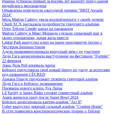
Рианна устроила первый за восемь лет концерт перед сыном
индийского миллиардера
Объявлены победители ежегодной премии "BRIT Awards
2024"
Мать Майли Сайрус увела возлюбленного у своей дочери
Charli XCX рассказала подробности грядущего альбома
Отец Тейлор Свифт напал на папарацци
Майли Сайрус и Макс Морандо сделали серьезный шаг в
своих отношениях, начав жить вместе
Linkin Park выпустил клип на ранее неизданную песню с
Честером Беннингтоном
Адель прокомментировала вирусный мем с ее участием
Леди Гага анонсировала выступление на фестивале "Fortnite"
22 февраля
Лана Дель Рей взорвала чарты
Бейонсе представила свой новый бренд по уходу за волосами
под названием CÉCRED
Ариана Гранде продолжает тизерить грядущий альбом
Леди Гага и Бейонсе: возвращение
Премьера нового клипа Дуа Липы
Lil Yachty и James Blake готовят совместный альбом
Ашер женился сразу после Super Bowl 2024
Бейонсе анонсировала кантри-альбом "Act II"
Usher выпустил девятый сольный альбом "Coming Home"
В сети появились конспирологические теории о Тейлор