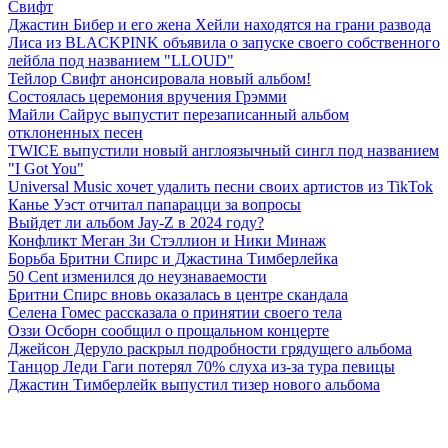
Свифт
Джастин Бибер и его жена Хейли находятся на грани развода
Лиса из BLACKPINK объявила о запуске своего собственного
лейбла под названием "LLOUD"
Тейлор Свифт анонсировала новый альбом!
Состоялась церемония вручения Грэмми
Майли Сайрус выпустит перезаписанный альбом
отклоненных песен
TWICE выпустили новый англоязычный сингл под названием
"I Got You"
Universal Music хочет удалить песни своих артистов из TikTok
Канье Уэст отчитал папарацци за вопросы
Выйдет ли альбом Jay-Z в 2024 году?
Конфликт Меган Зи Стэллион и Ники Минаж
Борьба Бритни Спирс и Джастина Тимберлейка
50 Cent изменился до неузнаваемости
Бритни Спирс вновь оказалась в центре скандала
Селена Гомес рассказала о принятии своего тела
Оззи Осборн сообщил о прощальном концерте
Джейсон Деруло раскрыл подробности грядущего альбома
Танцор Леди Гаги потерял 70% слуха из-за тура певицы
Джастин Тимберлейк выпустил тизер нового альбома