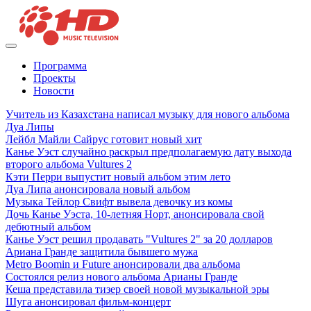
Программа
Проекты
Новости
Учитель из Казахстана написал музыку для нового альбома
Дуа Липы
Лейбл Майли Сайрус готовит новый хит
Канье Уэст случайно раскрыл предполагаемую дату выхода
второго альбома Vultures 2
Кэти Перри выпустит новый альбом этим лето
Дуа Липа анонсировала новый альбом
Музыка Тейлор Свифт вывела девочку из комы
Дочь Канье Уэста, 10-летняя Норт, анонсировала свой
дебютный альбом
Канье Уэст решил продавать "Vultures 2" за 20 долларов
Ариана Гранде защитила бывшего мужа
Metro Boomin и Future анонсировали два альбома
Состоялся релиз нового альбома Арианы Гранде
Кеша представила тизер своей новой музыкальной эры
Шуга анонсировал фильм-концерт