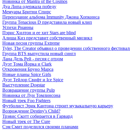
Новинка от Mantra of the Cosmos
Дуа Липа одержала победу
Мемуары Бритни Спирс
Переиздание альбома Immunity Джона Хопкинса
Группа Tenacious D представила новый клип
Успехи Рианны
Пэрис Хилтон и ее хит Stars are blind
Алиша Киз представит собственный мюзикл
Новая песня группы Extreme
Tyler, The Creator объявил о проведении собственного фестивал
Группа BTS выпустила новый сингл
Лана Дель Рей - песня с отцом
Дуэт Тома Йорка и Clark
Откровения Бруно Марса
Новые планы Spice Girls
Дуэт Тейлор Свифт и Ice Spice
Выступление Dogstar
Возвращение группы Pulp
Новинка от Луи Томлинсона
Новый трек Foo Fighters
Футболист Эрик Кантона строит музыкальную карьеру
Возрождение Destiny's Child?
Трэвис Скотт собирается в Гарвард
Новый трек от The Cure
Сэм Смит поделился своими планами