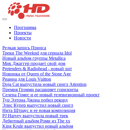
Программа
Проекты
Новости
Редкая запись Принса
Треки The Weeknd для сериала Idol
Новый альбом группы Metallica
Мик Джаггер продает свой дом
Pretenders & Radiohead - новый хит
Новинка от Queen of the Stone Age
Рианна для Louis Vuitton
Doja Cat выпустила новый сингл Attention
Премия Грэмми расширяет горизонты
Селена Гомес и ее новый телевизионный проект
Тур Элтона Джона побил рекорд
Элис Купер выпустил новый сингл
Нита Штраус и ее новая композиция
PJ Harvey выпустила новый трек
Дебютный альбом Роми из The xx
King Krule выпустил новый альбом