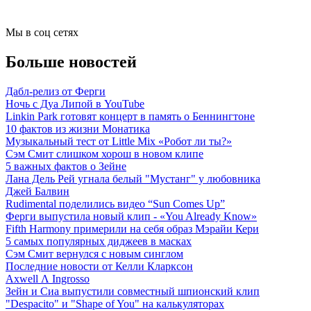
Мы в соц сетях
Больше новостей
Дабл-релиз от Ферги
Ночь с Дуа Липой в YouTube
Linkin Park готовят концерт в память о Беннингтоне
10 фактов из жизни Монатика
Музыкальный тест от Little Mix «Робот ли ты?»
Сэм Смит слишком хорош в новом клипе
5 важных фактов о Зейне
Лана Дель Рей угнала белый "Мустанг" у любовника
Джей Балвин
Rudimental поделились видео “Sun Comes Up”
Ферги выпустила новый клип - «You Already Know»
Fifth Harmony примерили на себя образ Мэрайи Кери
5 самых популярных диджеев в масках
Сэм Смит вернулся с новым синглом
Последние новости от Келли Кларксон
Axwell Λ Ingrosso
Зейн и Сиа выпустили совместный шпионский клип
"Despacito" и "Shape of You" на калькуляторах