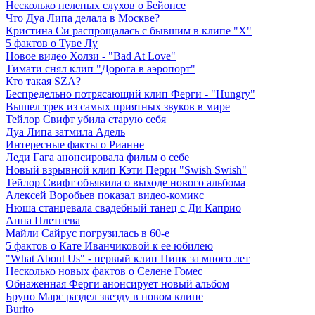
Несколько нелепых слухов о Бейонсе
Что Дуа Липа делала в Москве?
Кристина Си распрощалась с бывшим в клипе "Х"
5 фактов о Туве Лу
Новое видео Холзи - "Bad At Love"
Тимати снял клип "Дорога в аэропорт"
Кто такая SZA?
Беспредельно потрясающий клип Ферги - "Hungry"
Вышел трек из самых приятных звуков в мире
Тейлор Свифт убила старую себя
Дуа Липа затмила Адель
Интересные факты о Рианне
Леди Гага анонсировала фильм о себе
Новый взрывной клип Кэти Перри "Swish Swish"
Тейлор Свифт объявила о выходе нового альбома
Алексей Воробьев показал видео-комикс
Нюша станцевала свадебный танец с Ди Каприо
Анна Плетнева
Майли Сайрус погрузилась в 60-е
5 фактов о Кате Иванчиковой к ее юбилею
"What About Us" - первый клип Пинк за много лет
Несколько новых фактов о Селене Гомес
Обнаженная Ферги анонсирует новый альбом
Бруно Марс раздел звезду в новом клипе
Burito