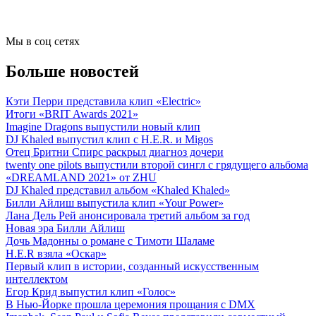
Мы в соц сетях
Больше новостей
Кэти Перри представила клип «Electric»
Итоги «BRIT Awards 2021»
Imagine Dragons выпустили новый клип
DJ Khaled выпустил клип с H.E.R. и Migos
Отец Бритни Спирс раскрыл диагноз дочери
twenty one pilots выпустили второй сингл с грядущего альбома
«DREAMLAND 2021» от ZHU
DJ Khaled представил альбом «Khaled Khaled»
Билли Айлиш выпустила клип «Your Power»
Лана Дель Рей анонсировала третий альбом за год
Новая эра Билли Айлиш
Дочь Мадонны о романе с Тимоти Шаламе
H.E.R взяла «Оскар»
Первый клип в истории, созданный искусственным
интеллектом
Егор Крид выпустил клип «Голос»
В Нью-Йорке прошла церемония прощания с DMX