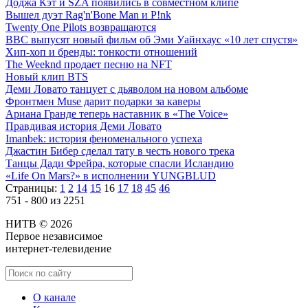
Доджа Кэт и SZA появились в совместном клипе
Вышел дуэт Rag'n'Bone Man и P!nk
Twenty One Pilots возвращаются
BBC выпусят новый фильм об Эми Уайнхаус «10 лет спустя»
Хип-хоп и бренды: тонкости отношений
The Weeknd продает песню на NFT
Новый клип BTS
Деми Ловато танцует с дьяволом на новом альбоме
Фронтмен Muse дарит подарки за каверы
Ариана Гранде теперь наставник в «The Voice»
Правдивая история Деми Ловато
Imanbek: история феноменального успеха
Джастин Бибер сделал тату в честь нового трека
Танцы Дади Фрейра, которые спасли Исландию
«Life On Mars?» в исполнении YUNGBLUD
Страницы:
1
2
14
15
16
17
18
45
46
751 - 800 из 2251
НИТВ © 2026
Первое независимое
интернет-телевидение
О канале