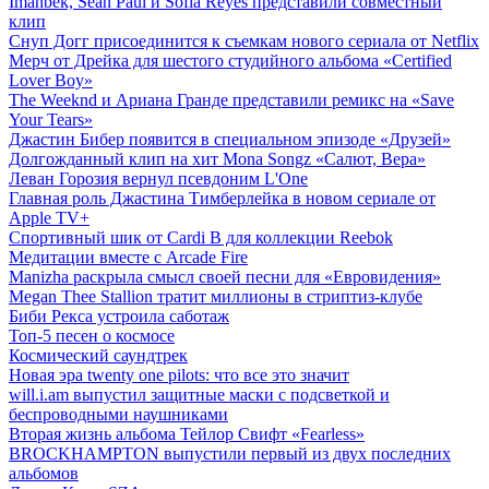
Imanbek, Sean Paul и Sofia Reyes представили совместный
клип
Снуп Догг присоединится к съемкам нового сериала от Netflix
Мерч от Дрейка для шестого студийного альбома «Certified
Lover Boy»
The Weeknd и Ариана Гранде представили ремикс на «Save
Your Tears»
Джастин Бибер появится в специальном эпизоде «Друзей»
Долгожданный клип на хит Mona Songz «Салют, Вера»
Леван Горозия вернул псевдоним L'One
Главная роль Джастина Тимберлейка в новом сериале от
Apple TV+
Спортивный шик от Cardi B для коллекции Reebok
Медитации вместе с Arcade Fire
Manizha раскрыла смысл своей песни для «Евровидения»
Megan Thee Stallion тратит миллионы в стриптиз-клубе
Биби Рекса устроила саботаж
Топ-5 песен о космосе
Космический саундтрек
Новая эра twenty one pilots: что все это значит
will.i.am выпустил защитные маски с подсветкой и
беспроводными наушниками
Вторая жизнь альбома Тейлор Свифт «Fearless»
BROCKHAMPTON выпустили первый из двух последних
альбомов