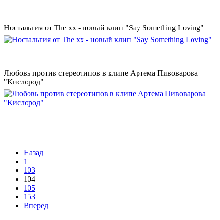
Ностальгия от The xx - новый клип "Say Something Loving"
Любовь против стереотипов в клипе Артема Пивоварова
"Кислород"
Назад
1
103
104
105
153
Вперед