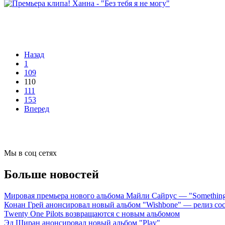
Назад
1
109
110
111
153
Вперед
Мы в соц сетях
Больше новостей
Мировая премьера нового альбома Майли Сайрус — "Something 
Конан Грей анонсировал новый альбом "Wishbone" — релиз сост
Twenty One Pilots возвращаются с новым альбомом
Эд Ширан анонсировал новый альбом "Play"