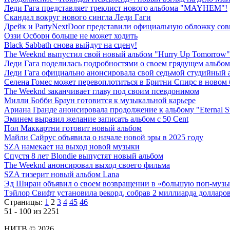
Леди Гага представляет треклист нового альбома "MAYHEM"!
Скандал вокруг нового сингла Леди Гаги
Дрейк и PartyNextDoor представили официальную обложку сов
Оззи Осборн больше не может ходить
Black Sabbath снова выйдут на сцену!
The Weeknd выпустил свой новый альбом "Hurry Up Tomorrow"
Леди Гага поделилась подробностями о своем грядущем альбом
Леди Гага официально анонсировала свой седьмой студийный 
Селена Гомес может перевоплотиться в Бритни Спирс в новом
The Weeknd заканчивает главу под своим псевдонимом
Милли Бобби Браун готовится к музыкальной карьере
Ариана Гранде анонсировала продолжение к альбому "Eternal S
Эминем выразил желание записать альбом с 50 Cent
Пол Маккартни готовит новый альбом
Майли Сайрус объявила о начале новой эры в 2025 году
SZA намекает на выход новой музыки
Спустя 8 лет Blondie выпустят новый альбом
The Weeknd анонсировал выход своего фильма
SZA тизерит новый альбом Lana
Эд Ширан объявил о своем возвращении в «большую поп-муз
Тэйлор Свифт установила рекорд, собрав 2 миллиарда долларов
Страницы:
1
2
3
4
45
46
51 - 100 из 2251
НИТВ © 2026