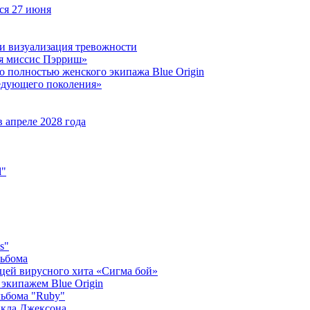
ся 27 июня
 и визуализация тревожности
яя миссис Пэрриш»
о полностью женского экипажа Blue Origin
ледующего поколения»
 апреле 2028 года
l"
s"
льбома
ицей вирусного хита «Сигма бой»
экипажем Blue Origin
ьбома "Ruby"
йкла Джексона