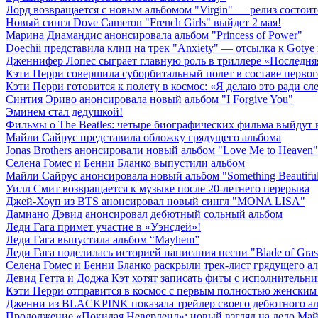
Лорд возвращается с новым альбомом "Virgin" — релиз состоит
Новый сингл Dove Cameron "French Girls" выйдет 2 мая!
Марина Диамандис анонсировала альбом "Princess of Power"
Doechii представила клип на трек "Anxiety" — отсылка к Gotye
Дженнифер Лопес сыграет главную роль в триллере «Последн
Кэти Перри совершила суборбитальный полет в составе первог
Кэти Перри готовится к полету в космос: «Я делаю это ради с
Синтия Эриво анонсировала новый альбом "I Forgive You"
Эминем стал дедушкой!
Фильмы о The Beatles: четыре биографических фильма выйдут в
Майли Сайрус представила обложку грядущего альбома
Jonas Brothers анонсировали новый альбом "Love Me to Heaven"
Селена Гомес и Бенни Бланко выпустили альбом
Майли Сайрус анонсировала новый альбом "Something Beautifu
Уилл Смит возвращается к музыке после 20-летнего перерыва
Джей-Хоуп из BTS анонсировал новый сингл "MONA LISA"
Дамиано Дэвид анонсировал дебютный сольный альбом
Леди Гага примет участие в «Уэнсдей»!
Леди Гага выпустила альбом “Mayhem”
Леди Гага поделилась историей написания песни "Blade of Gras
Селена Гомес и Бенни Бланко раскрыли трек-лист грядущего а
Девид Гетта и Доджа Кэт хотят записать фиты с исполнительн
Кэти Перри отправится в космос с первым полностью женским 
Дженни из BLACKPINK показала трейлер своего дебютного ал
Продолжение «Покидая Неверленд»: новый взгляд на дело Ма