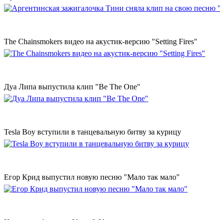
The Chainsmokers видео на акустик-версию "Setting Fires"
Дуа Липа выпустила клип "Be The One"
Tesla Boy вступили в танцевальную битву за курицу
Егор Крид выпустил новую песню "Мало так мало"