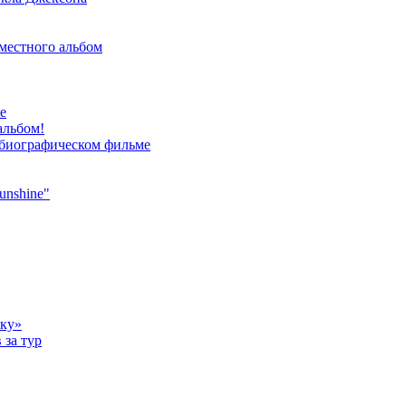
местного альбом
е
альбом!
 биографическом фильме
unshine"
ыку»
 за тур