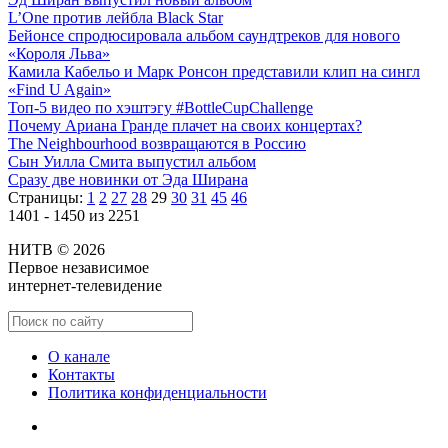
L’One против лейбла Black Star
Бейонсе спродюсировала альбом саундтреков для нового
«Короля Льва»
Камила Кабельо и Марк Ронсон представили клип на сингл
«Find U Again»
Топ-5 видео по хэштэгу #BottleCupChallenge
Почему Ариана Гранде плачет на своих концертах?
The Neighbourhood возвращаются в Россию
Сын Уилла Смита выпустил альбом
Сразу две новинки от Эда Ширана
Страницы:
1
2
27
28
29
30
31
45
46
1401 - 1450 из 2251
НИТВ © 2026
Первое независимое
интернет-телевидение
О канале
Контакты
Политика конфиденциальности