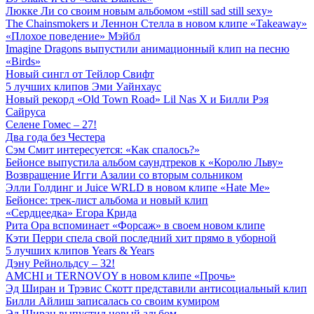
Люкке Ли со своим новым альбомом «still sad still sexy»
The Chainsmokers и Леннон Стелла в новом клипе «Takeaway»
«Плохое поведение» Мэйбл
Imagine Dragons выпустили анимационный клип на песню
«Birds»
Новый сингл от Тейлор Свифт
5 лучших клипов Эми Уайнхаус
Новый рекорд «Old Town Road» Lil Nas X и Билли Рэя
Сайруса
Селене Гомес – 27!
Два года без Честера
Сэм Смит интересуется: «Как спалось?»
Бейонсе выпустила альбом саундтреков к «Королю Льву»
Возвращение Игги Азалии со вторым сольником
Элли Голдинг и Juice WRLD в новом клипе «Hate Me»
Бейонсе: трек-лист альбома и новый клип
«Сердцеедка» Егора Крида
Рита Ора вспоминает «Форсаж» в своем новом клипе
Кэти Перри спела свой последний хит прямо в уборной
5 лучших клипов Years & Years
Дэну Рейнольдсу – 32!
AMCHI и TERNOVOY в новом клипе «Прочь»
Эд Ширан и Трэвис Скотт представили антисоциальный клип
Билли Айлиш записалась со своим кумиром
Эд Ширан выпустил новый альбом