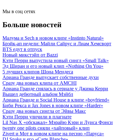
Мы в соц сетях
Больше новостей
Малума и Sech в новом клипе «Instinto Natural»
Брэйк-ап недели: Майли Сайрус и Лиам Хемсворт
BTS едут в отпуск
Новый микстэйп от Bazzi
Кэти Перри выпустила новый сингл «Small Talk»
Эд Ширан и его новый клип «Nothing On You»
5 лучших клипов Шона Мендеса
Ариана Гранде выпускает собственные духи
Сразу два новых клипа от AMCHI
Ариана Гранде снялась в сериале у Джима Керри
Вышел дебютный альбом Мэйбл
Ариана Гранде и Social House в клипе «boyfriend»
Биби Рекса и Jax Jones в новом клипе «Harder»
Сразу два новых сингла от Эйвы Макс
Кэти Перри уличили в плагиате
Lil Nas X «обскакал» Мэрайю Кэри и Луиса Фонси
twenty one pilots сняли «хайповый» клип
Zivert и Мот в новом клипе на песню «Паруса»
DJ Snake и его «Carte Blanche»