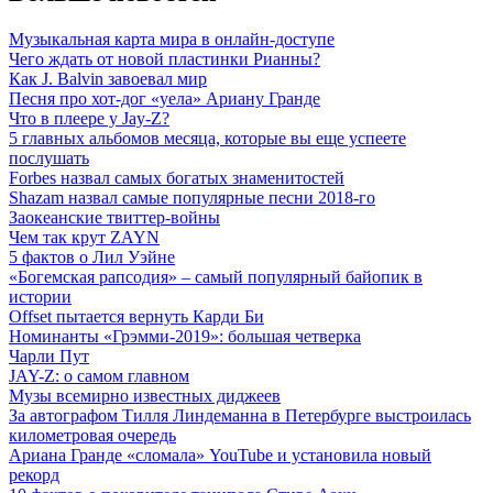
Музыкальная карта мира в онлайн-доступе
Чего ждать от новой пластинки Рианны?
Как J. Balvin завоевал мир
Песня про хот-дог «уела» Ариану Гранде
Что в плеере у Jay-Z?
5 главных альбомов месяца, которые вы еще успеете
послушать
Forbes назвал самых богатых знаменитостей
Shazam назвал самые популярные песни 2018-го
Заокеанские твиттер-войны
Чем так крут ZAYN
5 фактов о Лил Уэйне
«Богемская рапсодия» – самый популярный байопик в
истории
Offset пытается вернуть Карди Би
Номинанты «Грэмми-2019»: большая четверка
Чарли Пут
JAY-Z: о самом главном
Музы всемирно известных диджеев
За автографом Тилля Линдеманна в Петербурге выстроилась
километровая очередь
Ариана Гранде «сломала» YouTube и установила новый
рекорд