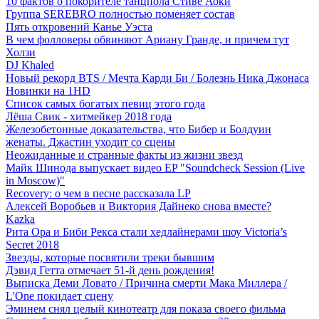
10 фактов о покорителе танцпола Стиве Аоки
Группа SEREBRO полностью поменяет состав
Пять откровений Канье Уэста
В чем фолловеры обвиняют Ариану Гранде, и причем тут
Холзи
DJ Khaled
Новый рекорд BTS / Мечта Карди Би / Болезнь Ника Джонаса
Новинки на 1HD
Список самых богатых певиц этого года
Лёша Свик - хитмейкер 2018 года
Железобетонные доказательства, что Бибер и Болдуин
женаты. Джастин уходит со сцены
Неожиданные и странные факты из жизни звезд
Майк Шинода выпускает видео EP "Soundcheck Session (Live
in Moscow)"
Recovery: о чем в песне рассказала LP
Алексей Воробьев и Виктория Дайнеко снова вместе?
Kazka
Рита Ора и Биби Рекса стали хедлайнерами шоу Victoria’s
Secret 2018
Звезды, которые посвятили треки бывшим
Дэвид Гетта отмечает 51-й день рождения!
Выписка Деми Ловато / Причина смерти Мака Миллера /
L'One покидает сцену
Эминем снял целый кинотеатр для показа своего фильма