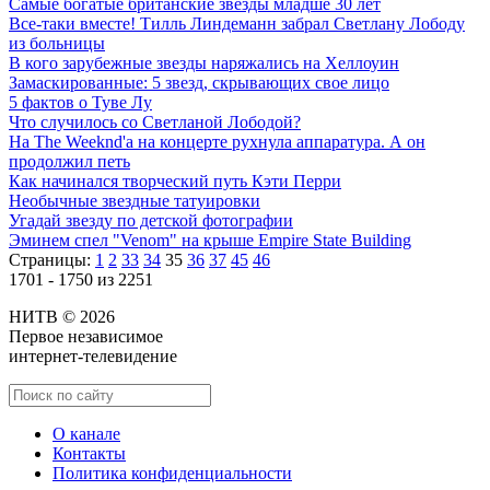
Самые богатые британские звезды младше 30 лет
Все-таки вместе! Тилль Линдеманн забрал Светлану Лободу
из больницы
В кого зарубежные звезды наряжались на Хеллоуин
Замаскированные: 5 звезд, скрывающих свое лицо
5 фактов о Туве Лу
Что случилось со Светланой Лободой?
На The Weeknd'а на концерте рухнула аппаратура. А он
продолжил петь
Как начинался творческий путь Кэти Перри
Необычные звездные татуировки
Угадай звезду по детской фотографии
Эминем спел "Venom" на крыше Empire State Building
Страницы:
1
2
33
34
35
36
37
45
46
1701 - 1750 из 2251
НИТВ © 2026
Первое независимое
интернет-телевидение
О канале
Контакты
Политика конфиденциальности