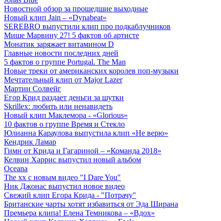
Новостной обзор за прошедшие выходные
Новый клип Jain – «Dynabeat»
SEREBRO выпустили клип про подкаблучников
Мише Марвину 27! 5 фактов об артисте
Монатик заряжает витамином D
Главные новости последних дней
5 фактов о группе Portugal. The Man
Новые треки от американских королев поп-музыки
Мечтательный клип от Major Lazer
Мартин Солвейг
Егор Крид раздает деньги за шутки
Skrillex: любить или ненавидеть
Новый клип Маклемора - «Glorious»
10 фактов о группе Время и Стекло
Юлианна Караулова выпустила клип «Не верю»
Кендрик Ламар
Гимн от Крида и Гагариной – «Команда 2018»
Келвин Харрис выпустил новый альбом
Oceana
The xx с новым видео "I Dare You"
Ник Джонас выпустил новое видео
Свежий клип Егора Крида - "Потрачу"
Британские чарты хотят избавиться от Эда Ширана
Премьера клипа! Елена Темникова – «Вдох»