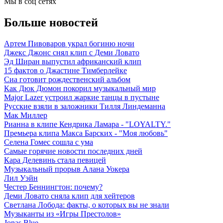
Мы в соц сетях
Больше новостей
Артем Пивоваров украл богиню ночи
Джекс Джонс снял клип с Деми Ловато
Эд Ширан выпустил африканский клип
15 фактов о Джастине Тимберлейке
Сиа готовит рождественский альбом
Как Дюк Дюмон покорил музыкальный мир
Major Lazer устроил жаркие танцы в пустыне
Русские взяли в заложники Тилля Линдеманна
Мак Миллер
Рианна в клипе Кендрика Ламара - "LOYALTY."
Премьера клипа Макса Барских - "Моя любовь"
Селена Гомес сошла с ума
Самые горячие новости последних дней
Кара Делевинь стала певицей
Музыкальный прорыв Алана Уокера
Лил Уэйн
Честер Беннингтон: почему?
Деми Ловато сняла клип для хейтеров
Светлана Лобода: факты, о которых вы не знали
Музыканты из «Игры Престолов»
Jonas Blue