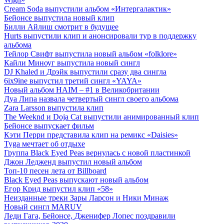
Cream Soda выпустили альбом «Интергалактик»
Бейонсе выпустила новый клип
Билли Айлиш смотрит в будущее
Hurts выпустили клип и анонсировали тур в поддержку
альбома
Тейлор Свифт выпустила новый альбом «folklore»
Кайли Миноуг выпустила новый сингл
DJ Khaled и Дрэйк выпустили сразу два сингла
6ix9ine выпустил третий сингл «YAYA»
Новый альбом HAIM – #1 в Великобритании
Дуа Липа назвала четвертый сингл своего альбома
Zara Larsson выпустила клип
The Weeknd и Doja Cat выпустили анимированный клип
Бейонсе выпускает фильм
Кэти Перри представила клип на ремикс «Daisies»
Tyga мечтает об отдыхе
Группа Black Eyed Peas вернулась с новой пластинкой
Джон Ледженд выпустил новый альбом
Топ-10 песен лета от Billboard
Black Eyed Peas выпускают новый альбом
Егор Крид выпустил клип «58»
Неизданные треки Зары Ларсон и Ники Минаж
Новый сингл MARUV
Леди Гага, Бейонсе, Дженифер Лопес поздравили