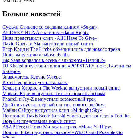
Мы в соц сетях
Больше новостей
Суфьян Стивенс со сладким клипом «Sugar»
AUDREY NUNA с клипом «damn Right»
Hurts представили клип «All I Have To Give»
David Guetta и Sia выпустили новый сингл
Егор Крид и The Limba объединились для нового трека
Hurts выпустили альбом «Faith»
Big Sean ворвался в осень с альбомом «Detroit 2»
DJ Khaled представил клип на «POPSTAR», но с Джастином
Бибером
Знакомьтесь, Кертис Уотерс
Кэти Перри выпустила альбом
Кельвин Харрис и The Weeknd выпустили новый сингл
Мэрайя Кэри выпустила сингл с нового альбома
Pharrell и Jay-Z выпустили совместный трек
Дрэйк выпустил первый сингл с нового альбома
Майли Сайрус выпустила клип «Midnight Sky»
По стопам Travis Scott: Kenshi Yonezu даст концерт в Fortnite
Doja Cat представила новый сингл
A$AP Ferg и Ники Минаж на треке «Move Ya Hips»
Dominic Fike представил альбом «What Could Possible Go
Wign»