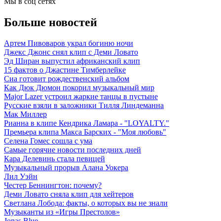
Мы в соц сетях
Больше новостей
Артем Пивоваров украл богиню ночи
Джекс Джонс снял клип с Деми Ловато
Эд Ширан выпустил африканский клип
15 фактов о Джастине Тимберлейке
Сиа готовит рождественский альбом
Как Дюк Дюмон покорил музыкальный мир
Major Lazer устроил жаркие танцы в пустыне
Русские взяли в заложники Тилля Линдеманна
Мак Миллер
Рианна в клипе Кендрика Ламара - "LOYALTY."
Премьера клипа Макса Барских - "Моя любовь"
Селена Гомес сошла с ума
Самые горячие новости последних дней
Кара Делевинь стала певицей
Музыкальный прорыв Алана Уокера
Лил Уэйн
Честер Беннингтон: почему?
Деми Ловато сняла клип для хейтеров
Светлана Лобода: факты, о которых вы не знали
Музыканты из «Игры Престолов»
Jonas Blue