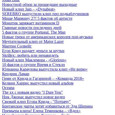
Новостной обзор за прошедшие выходные
Новый клип Jain – «Dynabeat»
SEREBRO выпустили клип про подкаблучников
Мише Марвину 27! 5 фактов об артисте
Монатик заряжает витамином D
Главные новости последних дней
5 фактов о группе Portugal. The Man
Новые треки от американских королев поп-музыки
Мечтательный клип от Major Lazer
Мартин Солвейг
Егор Крид раздает деньги за шутки
Skrillex: любить или ненавидеть
Новый клип Маклемора - «Glorious»
10 фактов о группе Время и Стекло
Юлианна Караулова выпустила клип «Не верю»
Кендрик Ламар
Гимн от Крида и Гагариной – «Команда 2018»
Келвин Харрис выпустил новый альбом
Oceana
The xx с новым видео "I Dare You"
Ник Джонас выпустил новое видео
Свежий клип Егора Крида - "Потрачу"
Британские чарты хотят избавиться от Эда Ширана
Премьера клипа! Елена Темникова – «Вдох»