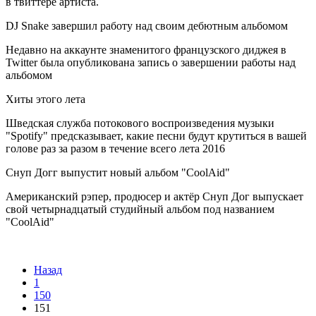
в твиттере артиста.
DJ Snake завершил работу над своим дебютным альбомом
Недавно на аккаунте знаменитого французского диджея в
Twitter была опубликована запись о завершении работы над
альбомом
Хиты этого лета
Шведская служба потокового воспроизведения музыки
"Spotify" предсказывает, какие песни будут крутиться в вашей
голове раз за разом в течение всего лета 2016
Снуп Догг выпустит новый альбом "CoolAid"
Американский рэпер, продюсер и актёр Снуп Дог выпускает
свой четырнадцатый студийный альбом под названием
"CoolAid"
Назад
1
150
151