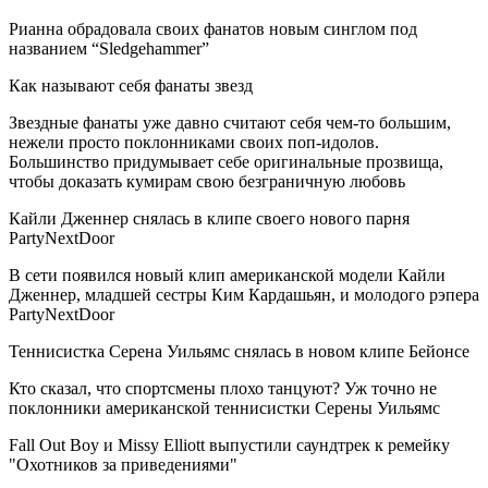
Рианна обрадовала своих фанатов новым синглом под
названием “Sledgehammer”
Как называют себя фанаты звезд
Звездные фанаты уже давно считают себя чем-то большим,
нежели просто поклонниками своих поп-идолов.
Большинство придумывает себе оригинальные прозвища,
чтобы доказать кумирам свою безграничную любовь
Кайли Дженнер снялась в клипе своего нового парня
PartyNextDoor
В сети появился новый клип американской модели Кайли
Дженнер, младшей сестры Ким Кардашьян, и молодого рэпера
PartyNextDoor
Теннисистка Серена Уильямс снялась в новом клипе Бейонсе
Кто сказал, что спортсмены плохо танцуют? Уж точно не
поклонники американской теннисистки Серены Уильямс
Fall Out Boy и Missy Elliott выпустили саундтрек к ремейку
"Охотников за приведениями"