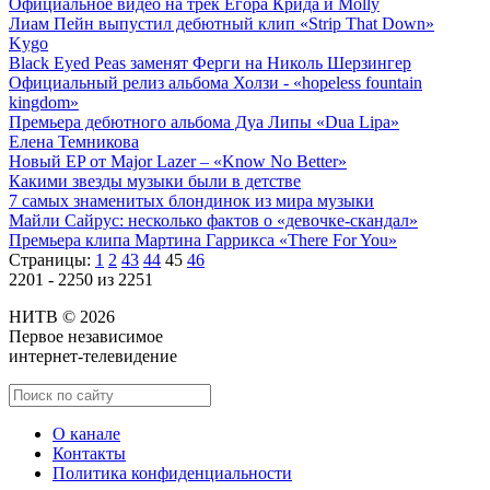
Официальное видео на трек Егора Крида и Molly
Лиам Пейн выпустил дебютный клип «Strip That Down»
Kygo
Black Eyed Peas заменят Ферги на Николь Шерзингер
Официальный релиз альбома Холзи - «hopeless fountain
kingdom»
Премьера дебютного альбома Дуа Липы «Dua Lipa»
Елена Темникова
Новый EP от Major Lazer – «Know No Better»
Какими звезды музыки были в детстве
7 самых знаменитых блондинок из мира музыки
Майли Сайрус: несколько фактов о «девочке-скандал»
Премьера клипа Мартина Гаррикса «There For You»
Страницы:
1
2
43
44
45
46
2201 - 2250 из 2251
НИТВ © 2026
Первое независимое
интернет-телевидение
О канале
Контакты
Политика конфиденциальности