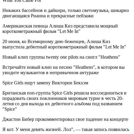
What You Came For"
Никаких бассейнов и дайкири, только светомузыка, шикарно
двигающаяся Рианна и прекрасные пейзажи
Американская певица Алиша Киз представила мощный
короткометражный фильм "Let Me In"
20 июня, ко Всемирному дню беженцев, Алиша Киз
выпустила дебютный короткометражный фильм "Let Me In"
Новый клип группы twenty one pilots на сингл "Heathens"
Встречайте новый клип на песню "Heathens", в котором вы
увидите музыкантов в непривычном антураже
Spice Girls ищут замену Виктории Бекхэм
Британская поп-группа Spice Girls решила воссоединиться и
порадовать своих поклонников мировым турне в честь 20-
летия со дня выхода их дебютного альбома под названием
"Spice"
Джастин Бибер прокомментировал свое падение на концерте
Я кот. У меня девять жизней. Лол", — такая запись появилась