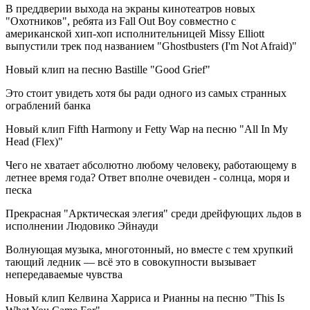
В преддверии выхода на экраны кинотеатров новых
"Охотников", ребята из Fall Out Boy совместно с
американской хип-хоп исполнительницей Missy Elliott
выпустили трек под названием "Ghostbusters (I'm Not Afraid)"
Новый клип на песню Bastille "Good Grief"
Это стоит увидеть хотя бы ради одного из самых странных
ограблений банка
Новый клип Fifth Harmony и Fetty Wap на песню "All In My
Head (Flex)"
Чего не хватает абсолютно любому человеку, работающему в
летнее время года? Ответ вполне очевиден - солнца, моря и
песка
Прекрасная "Арктическая элегия" среди дрейфующих льдов в
исполнении Людовико Эйнауди
Волнующая музыка, многотонный, но вместе с тем хрупкий
тающий ледник — всё это в совокупности вызывает
непередаваемые чувства
Новый клип Келвина Харриса и Рианны на песню "This Is