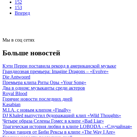
152
153
Вперед
Мы в соц сетях
Больше новостей
Кэти Перри поставила рекорд в американской музыке
Грандиозная премьера: Imagine Dragons – «Evolve»
Die Antwoord
Премьера клипа Риты Оры «Your Song»
Два в одном: музыканты среди актеров
Royal Blood
Горячие новости последних дней
Kasabian
M.I.A. с новым клипом «Finally»
DJ Khaled выпустил будоражащий клип «Wild Thoughts»
Четыре образа Селены Гомес в клипе «Bad Liar»
Трагическая история любви в клипе LOBODA - «Случайная»
Уроки танцев от Биби Рексы в клипе «The Way I Are»