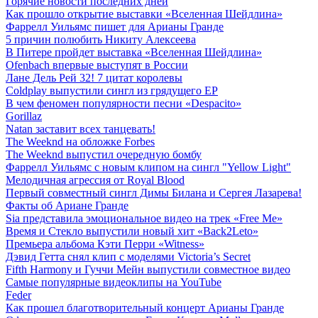
Горячие новости последних дней
Как прошло открытие выставки «Вселенная Шейдлина»
Фаррелл Уильямс пишет для Арианы Гранде
5 причин полюбить Никиту Алексеева
В Питере пройдет выставка «Вселенная Шейдлина»
Ofenbach впервые выступят в России
Лане Дель Рей 32! 7 цитат королевы
Coldplay выпустили сингл из грядущего EP
В чем феномен популярности песни «Despacito»
Gorillaz
Natan заставит всех танцевать!
The Weeknd на обложке Forbes
The Weeknd выпустил очередную бомбу
Фаррелл Уильямс с новым клипом на сингл "Yellow Light"
Мелодичная агрессия от Royal Blood
Первый совместный сингл Димы Билана и Сергея Лазарева!
Факты об Ариане Гранде
Sia представила эмоциональное видео на трек «Free Me»
Время и Стекло выпустили новый хит «Back2Leto»
Премьера альбома Кэти Перри «Witness»
Дэвид Гетта снял клип с моделями Victoria’s Secret
Fifth Harmony и Гуччи Мейн выпустили совместное видео
Самые популярные видеоклипы на YouTube
Feder
Как прошел благотворительный концерт Арианы Гранде