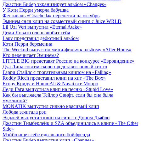
Джастин Бибер экранизирует альбом «Changes»
У Кэти Перри умерла бабушка
Фестиваль «Coachella» перенесли на октябрь
Эминем снял клип на совместный сингл с Juice WRLD
Lil Uzi Vert выпустил «Eternal Atake»
Деми Ловато очень любит себя
Lauv представил дебютный альбом
Кэти Перри беременна
The Weeknd выпустил мини-фильм к альбому «After Hours»
Кто перечитает Эминема?
LITTLE BIG представят Россию на конкурсе «Евровидение»
Дуа Липа совсем скоро представит новый сингл
Гарри Стайлс с трогательным клипом на «Falling»
Roddy Ricch представил клип на хит «The Box»
Егору Криду и HammAli & Navai все Монро
Леди Гага выпустила клип на песню «Stupid Love»
Как бы выглядела Тейлор Свифт, если бы она была
мужчиной?
MONATIK выпустил сильно красивый клип
Лобода зачитала рэп
Элджей выпустил клип на сингл с Доном Дьябло
Джастин Тимберлейк и SZA объединились в клипе «The Other
Side»
Мэйбл ищет себе идеального бойфренда
Джастин Бибер выпустил клип «Changes»