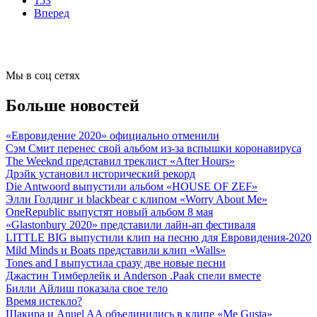
153
Вперед
Мы в соц сетях
Больше новостей
«Евровидение 2020» официально отменили
Сэм Смит перенес свой альбом из-за вспышки коронавируса
The Weeknd представил треклист «After Hours»
Дрэйк установил исторический рекорд
Die Antwoord выпустили альбом «HOUSE OF ZEF»
Элли Голдинг и blackbear с клипом «Worry About Me»
OneRepublic выпустят новый альбом 8 мая
«Glastonbury 2020» представили лайн-ап фестиваля
LITTLE BIG выпустили клип на песню для Евровидения-2020
Mild Minds и Boats представили клип «Walls»
Tones and I выпустила сразу две новые песни
Джастин Тимберлейк и Anderson .Paak спели вместе
Билли Айлиш показала свое тело
Время истекло?
Шакира и Anuel AA объединились в клипе «Me Gusta»