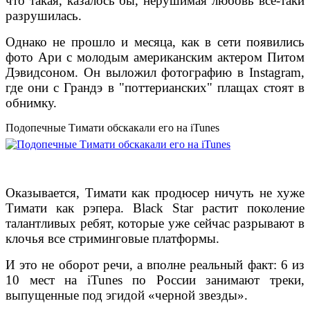
что такая, казалось бы, нерушимая любовь все-таки
разрушилась.
Однако не прошло и месяца, как в сети появились
фото Ари с молодым американским актером Питом
Дэвидсоном. Он выложил фотографию в Instagram,
где они с Грандэ в "поттерианских" плащах стоят в
обнимку.
Подопечные Тимати обскакали его на iTunes
Оказывается, Тимати как продюсер ничуть не хуже
Тимати как рэпера. Black Star растит поколение
талантливых ребят, которые уже сейчас разрывают в
клочья все стриминговые платформы.
И это не оборот речи, а вполне реальный факт: 6 из
10 мест на iTunes по России занимают треки,
выпущенные под эгидой «черной звезды».