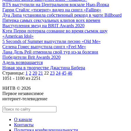
BTS выступили на Центральном вокзале Нью-Йорка
Гарри Стайлс «тизерит» видео на сингл «Falling»
Дуа Липа установила собственный рекорд в чарте Billboard
Пятерка самых сексуальных клипов всех времен
Выступления звезд на BRIT Awards 2020
Кэти Перри потеряла сознание во время съемок шоу
«American Idol»
5 Seconds of Summer выпустили песню «Old Me»
Селена Гомес выпустила сингл «Feel Me»
Лана Дель Рей отменила свой тур из-за болезни
Победители Brit Awards 2020
Адель возвращается
Новая эра в творчестве Джастина Бибера
Страницы:
1
2
20
21
22
23
24
45
46
1051 - 1100 из 2251
НИТВ © 2026
Первое независимое
интернет-телевидение
О канале
Контакты
Политика конфиденциальности