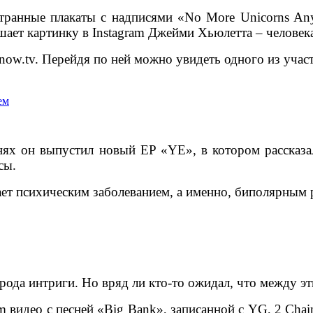
ранные плакаты с надписями «No More Unicorns Anymo
рашает картинку в Instagram Джейми Хьюлетта – челове
wnow.tv. Перейдя по ней можно увидеть одного из уча
нях он выпустил новый EP «YE», в котором рассказ
сы.
ает психическим заболеванием, а именно, биполярным 
рода интриги. Но вряд ли кто-то ожидал, что между э
m видео с песней «Big Bank», записанной с YG, 2 Cha