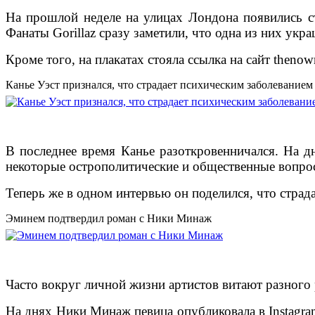
На прошлой неделе на улицах Лондона появились ст
Фанаты Gorillaz сразу заметили, что одна из них ук
Кроме того, на плакатах стояла ссылка на сайт theno
Канье Уэст признался, что страдает психическим заболеванием
В последнее время Канье разоткровенничался. На д
некоторые острополитические и общественные вопро
Теперь же в одном интервью он поделился, что страд
Эминем подтвердил роман с Ники Минаж
Часто вокруг личной жизни артистов витают разного 
На днях Ники Минаж певица опубликовала в Instagra