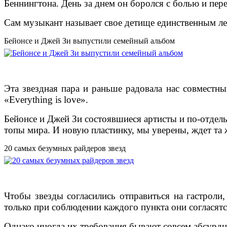
Беннингтона. День за днем он боролся с болью и перев
Сам музыкант называет свое детище единственным ле
Бейонсе и Джей Зи выпустили семейный альбом
Эта звездная пара и раньше радовала нас совместны
«Everything is love».
Бейонсе и Джей Зи состоявшиеся артисты и по-отдельн
топы мира. И новую пластинку, мы уверены, ждет та ж
20 самых безумных райдеров звезд
Чтобы звезды согласились отправиться на гастроли
только при соблюдении каждого пункта они согласятс
Однако иногда их требования бывают совсем абсурдн