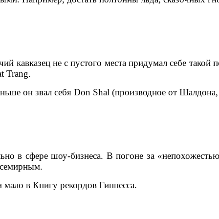
ий кавказец не с пустого места придумал себе такой
t Trang.
аньше он звал себя Don Shal (производное от Шалдона,
ьно в сфере шоу-бизнеса. В погоне за «непохожестью
всемирным.
и мало в Книгу рекордов Гиннесса.