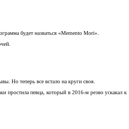
ограмма будет назваться «Memento Mori».
очей.
вы. Но теперь все встало на круги своя.
и простила певца, который в 2016-м резво ускакал к