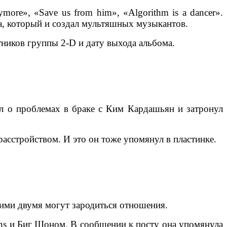
re», «Save us from him», «Algorithm is a dancer».
ка, который и создал мультяшных музыкантов.
стников группы 2-D и дату выхода альбома.
ал о проблемах в браке с Ким Кардашьян и затронул
расстройством. И это он тоже упомянул в пластинке.
тими двумя могут зародиться отношения.
ins и Биг Шоном. В сообщении к посту она упомянула