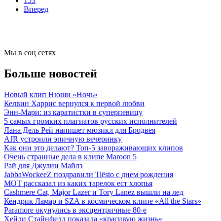
153
Вперед
Мы в соц сетях
Больше новостей
Новый клип Нюши «Ночь»
Келвин Харрис вернулся к первой любви
Энн-Мари: из каратистки в суперпевицу
5 самых громких плагиатов русских исполнителей
Лана Дель Рей напишет мюзикл для Бродвея
AJR устроили эпичную вечеринку
Как они это делают? Топ-5 завораживающих клипов
Очень странные дела в клипе Maroon 5
Рай для Джулии Майлз
JabbaWockeeZ поздравили Tiësto с днем рождения
МОТ рассказал из каких тарелок ест хлопья
Cashmere Cat, Major Lazer и Tory Lanez вышли на лед
Кендрик Ламар и SZA в космическом клипе «All the Stars»
Paramore окунулись в эксцентричные 80-е
Хейли Стайнфелд показала «красивую жизнь»