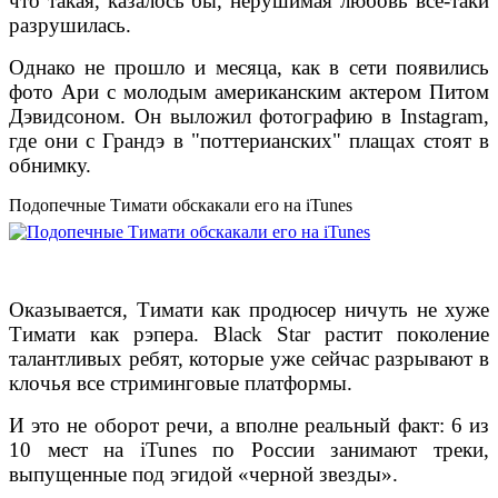
что такая, казалось бы, нерушимая любовь все-таки
разрушилась.
Однако не прошло и месяца, как в сети появились
фото Ари с молодым американским актером Питом
Дэвидсоном. Он выложил фотографию в Instagram,
где они с Грандэ в "поттерианских" плащах стоят в
обнимку.
Подопечные Тимати обскакали его на iTunes
Оказывается, Тимати как продюсер ничуть не хуже
Тимати как рэпера. Black Star растит поколение
талантливых ребят, которые уже сейчас разрывают в
клочья все стриминговые платформы.
И это не оборот речи, а вполне реальный факт: 6 из
10 мест на iTunes по России занимают треки,
выпущенные под эгидой «черной звезды».