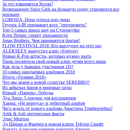
За что извиняется Холзи?
Возвращение Spice Girls на большую сцену становится все
реальнее
LOBODA. Цена успеха поп-дивы
Группа AJR призывает всех "протрезветь"
Топ-5 самых ярких шоу на Суперкубке
Кэти Перри: секрет эпатажности
Jonas Brothers. Чем занимаются братья?
FLOW FESTIVAL 2018: Кто выступит на этот раз
ALEKSEEV выпустил клип «Forever»
Новые K-Pop артисты, которых нужно знать
Пинк посвятила свой новый клип детям всего мира
Как дела у бывших участников 1D?
10 самых ожидаемых альбомов 2018
Итоги «Грэмми-2018»
Что мы знаем о новой солистке SEREBRO?
Из забытых баров в мировые хиты
Новый «Парень» Лободы
Дуа Липа: 5 причин для восхищения
Ханна: «Не вернусь» и дебютный альбом
Чего ждать от нового альбома Джастина Тимберлейка?
Artik & Asti: интересные факты
Элис Мертон
Эд Ширан и Фьючер в новом клипе Тейлор Свифт
Никита Алексеев намерен покорить Европу