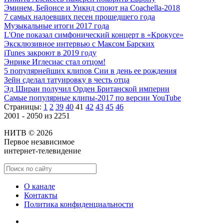
Эминем, Бейонсе и Уикнд споют на Coachella-2018
7 самых надоевших песен прошедшего года
Музыкальные итоги 2017 года
L'One показал симфонический концерт в «Крокусе»
Эксклюзивное интервью с Максом Барских
iTunes закроют в 2019 году
Энрике Иглесиас стал отцом!
5 популярнейших клипов Сии в день ее рождения
Зейн сделал татуировку в честь отца
Эд Ширан получил Орден Британской империи
Самые популярные клипы-2017 по версии YouTube
Страницы:
1
2
39
40
41
42
43
45
46
2001 - 2050 из 2251
НИТВ © 2026
Первое независимое
интернет-телевидение
О канале
Контакты
Политика конфиденциальности