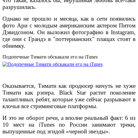
что такая, казалось бы, нерушимая любовь все-таки
разрушилась.
Однако не прошло и месяца, как в сети появились
фото Ари с молодым американским актером Питом
Дэвидсоном. Он выложил фотографию в Instagram,
где они с Грандэ в "поттерианских" плащах стоят в
обнимку.
Подопечные Тимати обскакали его на iTunes
Оказывается, Тимати как продюсер ничуть не хуже
Тимати как рэпера. Black Star растит поколение
талантливых ребят, которые уже сейчас разрывают в
клочья все стриминговые платформы.
И это не оборот речи, а вполне реальный факт: 6 из
10 мест на iTunes по России занимают треки,
выпущенные под эгидой «черной звезды».