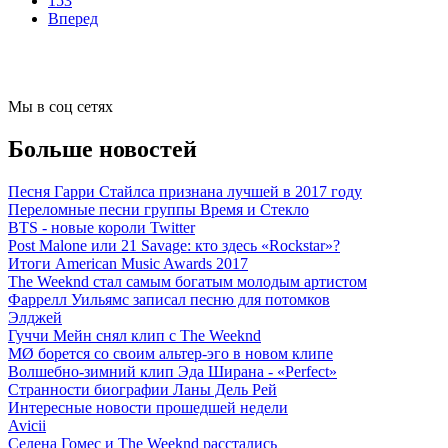
153
Вперед
Мы в соц сетях
Больше новостей
Песня Гарри Стайлса признана лучшей в 2017 году
Переломные песни группы Время и Стекло
BTS - новые короли Twitter
Post Malone или 21 Savage: кто здесь «Rockstar»?
Итоги American Music Awards 2017
The Weeknd стал самым богатым молодым артистом
Фаррелл Уильямс записал песню для потомков
Элджей
Гуччи Мейн снял клип с The Weeknd
MØ борется со своим альтер-эго в новом клипе
Волшебно-зимний клип Эда Ширана - «Perfect»
Странности биографии Ланы Дель Рей
Интересные новости прошедшей недели
Avicii
Селена Гомес и The Weeknd расстались