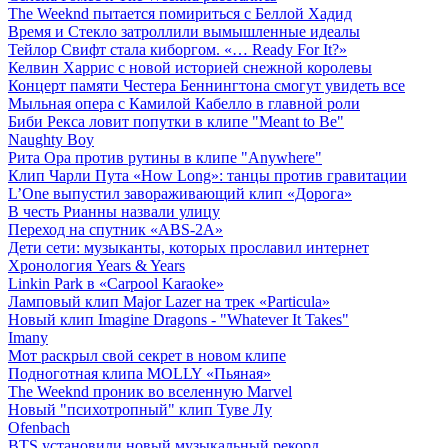
The Weeknd пытается помириться с Беллой Хадид
Время и Стекло затроллили вымышленные идеалы
Тейлор Свифт стала киборгом. «… Ready For It?»
Келвин Харрис с новой историей снежной королевы
Концерт памяти Честера Беннингтона смогут увидеть все
Мыльная опера с Камилой Кабелло в главной роли
Биби Рекса ловит попутки в клипе "Meant to Be"
Naughty Boy
Рита Ора против рутины в клипе "Anywhere"
Клип Чарли Пута «How Long»: танцы против гравитации
L’One выпустил завораживающий клип «Дорога»
В честь Рианны назвали улицу
Переход на спутник «ABS-2A»
Дети сети: музыканты, которых прославил интернет
Хронология Years & Years
Linkin Park в «Carpool Karaoke»
Ламповый клип Major Lazer на трек «Particula»
Новый клип Imagine Dragons - "Whatever It Takes"
Imany
Мот раскрыл свой секрет в новом клипе
Подноготная клипа MOLLY «Пьяная»
The Weeknd проник во вселенную Marvel
Новый "психотропный" клип Туве Лу
Ofenbach
BTS установили новый музыкальный рекорд