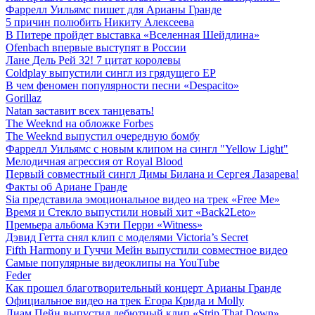
Фаррелл Уильямс пишет для Арианы Гранде
5 причин полюбить Никиту Алексеева
В Питере пройдет выставка «Вселенная Шейдлина»
Ofenbach впервые выступят в России
Лане Дель Рей 32! 7 цитат королевы
Coldplay выпустили сингл из грядущего EP
В чем феномен популярности песни «Despacito»
Gorillaz
Natan заставит всех танцевать!
The Weeknd на обложке Forbes
The Weeknd выпустил очередную бомбу
Фаррелл Уильямс с новым клипом на сингл "Yellow Light"
Мелодичная агрессия от Royal Blood
Первый совместный сингл Димы Билана и Сергея Лазарева!
Факты об Ариане Гранде
Sia представила эмоциональное видео на трек «Free Me»
Время и Стекло выпустили новый хит «Back2Leto»
Премьера альбома Кэти Перри «Witness»
Дэвид Гетта снял клип с моделями Victoria’s Secret
Fifth Harmony и Гуччи Мейн выпустили совместное видео
Самые популярные видеоклипы на YouTube
Feder
Как прошел благотворительный концерт Арианы Гранде
Официальное видео на трек Егора Крида и Molly
Лиам Пейн выпустил дебютный клип «Strip That Down»