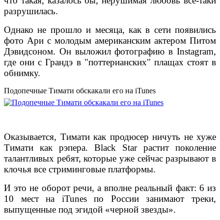
что такая, казалось бы, нерушимая любовь все-таки
разрушилась.
Однако не прошло и месяца, как в сети появились
фото Ари с молодым американским актером Питом
Дэвидсоном. Он выложил фотографию в Instagram,
где они с Грандэ в "поттерианских" плащах стоят в
обнимку.
Подопечные Тимати обскакали его на iTunes
Оказывается, Тимати как продюсер ничуть не хуже
Тимати как рэпера. Black Star растит поколение
талантливых ребят, которые уже сейчас разрывают в
клочья все стриминговые платформы.
И это не оборот речи, а вполне реальный факт: 6 из
10 мест на iTunes по России занимают треки,
выпущенные под эгидой «черной звезды».