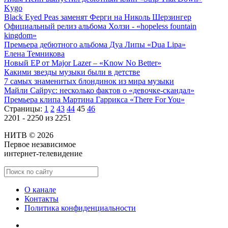
Kygo
Black Eyed Peas заменят Ферги на Николь Шерзингер
Официальный релиз альбома Холзи - «hopeless fountain
kingdom»
Премьера дебютного альбома Дуа Липы «Dua Lipa»
Елена Темникова
Новый EP от Major Lazer – «Know No Better»
Какими звезды музыки были в детстве
7 самых знаменитых блондинок из мира музыки
Майли Сайрус: несколько фактов о «девочке-скандал»
Премьера клипа Мартина Гаррикса «There For You»
Страницы:
1
2
43
44
45
46
2201 - 2250 из 2251
НИТВ © 2026
Первое независимое
интернет-телевидение
О канале
Контакты
Политика конфиденциальности