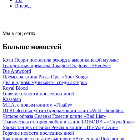
153
Вперед
Мы в соц сетях
Больше новостей
Кэти Перри поставила рекорд в американской музыке
Грандиозная премьера: Imagine Dragons – «Evolve»
Die Antwoord
Премьера клипа Риты Оры «Your Song»
Два в одном: музыканты среди актеров
Royal Blood
Горячие новости последних дней
Kasabian
M.I.A. с новым клипом «Finally»
DJ Khaled выпустил будоражащий клип «Wild Thoughts»
Четыре образа Селены Гомес в клипе «Bad Liar»
Трагическая история любви в клипе LOBODA - «Случайная»
Уроки танцев от Биби Рексы в клипе «The Way I Are»
Горячие новости последних дней
Как прошло открытие выставки «Вселенная Шейдлина»