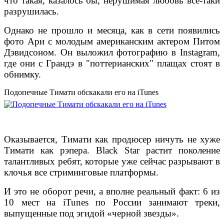
что такая, казалось бы, нерушимая любовь все-таки
разрушилась.
Однако не прошло и месяца, как в сети появились
фото Ари с молодым американским актером Питом
Дэвидсоном. Он выложил фотографию в Instagram,
где они с Грандэ в "поттерианских" плащах стоят в
обнимку.
Подопечные Тимати обскакали его на iTunes
Оказывается, Тимати как продюсер ничуть не хуже
Тимати как рэпера. Black Star растит поколение
талантливых ребят, которые уже сейчас разрывают в
клочья все стриминговые платформы.
И это не оборот речи, а вполне реальный факт: 6 из
10 мест на iTunes по России занимают треки,
выпущенные под эгидой «черной звезды».