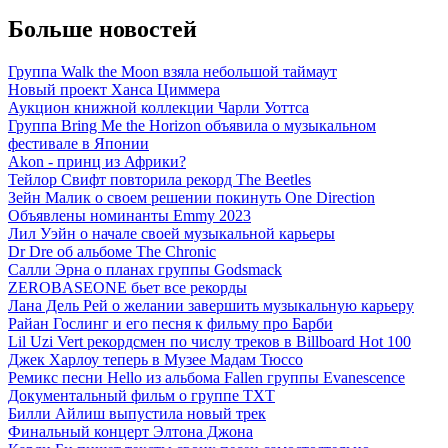
Больше новостей
Группа Walk the Moon взяла небольшой таймаут
Новый проект Ханса Циммера
Аукцион книжной коллекции Чарли Уоттса
Группа Bring Me the Horizon объявила о музыкальном
фестивале в Японии
Akon - принц из Африки?
Тейлор Свифт повторила рекорд The Beetles
Зейн Малик о своем решении покинуть One Direction
Объявлены номинанты Emmy 2023
Лил Уэйн о начале своей музыкальной карьеры
Dr Dre об альбоме The Chronic
Салли Эрна о планах группы Godsmack
ZEROBASEONE бьет все рекорды
Лана Дель Рей о желании завершить музыкальную карьеру
Райан Гослинг и его песня к фильму про Барби
Lil Uzi Vert рекордсмен по числу треков в Billboard Hot 100
Джек Харлоу теперь в Музее Мадам Тюссо
Ремикс песни Hello из альбома Fallen группы Evanescence
Документальный фильм о группе TXT
Билли Айлиш выпустила новый трек
Финальный концерт Элтона Джона