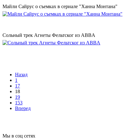
Майли Сайрус о съемках в сериале "Ханна Монтана"
Сольный трек Агнеты Фельтског из ABBA
Назад
1
17
18
19
153
Вперед
Мы в соц сетях