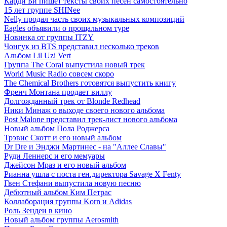
Карди Би пишет тексты своих песен самостоятельно
15 лет группе SHINee
Nelly продал часть своих музыкальных композиций
Eagles объявили о прощальном туре
Новинка от группы ITZY
Чонгук из BTS представил несколько треков
Альбом Lil Uzi Vert
Группа The Coral выпустила новый трек
World Music Radio совсем скоро
The Chemical Brothers готовятся выпустить книгу
Френч Монтана продает виллу
Долгожданный трек от Blonde Redhead
Ники Минаж о выходе своего нового альбома
Post Malone представил трек-лист нового альбома
Новый альбом Пола Роджерса
Трэвис Скотт и его новый альбом
Dr Dre и Энджи Мартинес - на "Аллее Славы"
Руди Леннерс и его мемуары
Джейсон Мраз и его новый альбом
Рианна ушла с поста ген.директора Savage X Fenty
Гвен Стефани выпустила новую песню
Дебютный альбом Ким Петрас
Коллаборация группы Korn и Adidas
Роль Зендеи в кино
Новый альбом группы Aerosmith