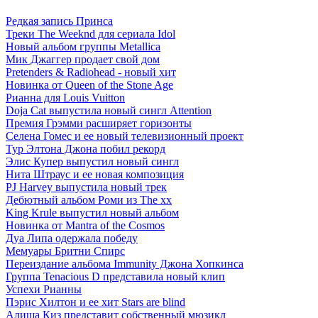
Редкая запись Принса
Треки The Weeknd для сериала Idol
Новый альбом группы Metallica
Мик Джаггер продает свой дом
Pretenders & Radiohead - новый хит
Новинка от Queen of the Stone Age
Рианна для Louis Vuitton
Doja Cat выпустила новый сингл Attention
Премия Грэмми расширяет горизонты
Селена Гомес и ее новый телевизионный проект
Тур Элтона Джона побил рекорд
Элис Купер выпустил новый сингл
Нита Штраус и ее новая композиция
PJ Harvey выпустила новый трек
Дебютный альбом Роми из The xx
King Krule выпустил новый альбом
Новинка от Mantra of the Cosmos
Дуа Липа одержала победу
Мемуары Бритни Спирс
Переиздание альбома Immunity Джона Хопкинса
Группа Tenacious D представила новый клип
Успехи Рианны
Пэрис Хилтон и ее хит Stars are blind
Алиша Киз представит собственный мюзикл