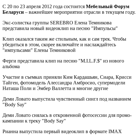
С 20 по 23 апреля 2012 года состоится
Мебельный Форум
Беларуси
– важнейшее мероприятии отрасли в текущем году.
Экс-солистка группы SEREBRO Елена Темникова
представила новый видеоклип на песню "Импульсы"
Клип оказался таким же стильным, как и сам трек. Чтобы
убедиться в этом, скорее включайте и наслаждайтесь
"импульсами" Елены Темниковой
Ферги представила клип на песню "M.I.L.F.$" из нового
альбома
Участие в съемках приняли Ким Кардашьян, Сиара, Крисси
Тайген, фотомодель Алессандра Амбросио, супермодели
Наташа Поли и Эмбер Валлетта и многие другие
Деми Ловато выпустила чувственный сингл под названием
"Body Say"
Деми Ловато снялась в откровенной фотосессии для промо-
кампании к треку "Body Say"
Рианна выпустила первый видеоклип в формате IMAX