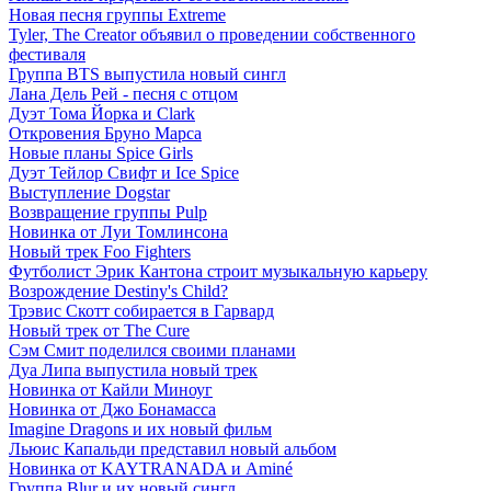
Новая песня группы Extreme
Tyler, The Creator объявил о проведении собственного
фестиваля
Группа BTS выпустила новый сингл
Лана Дель Рей - песня с отцом
Дуэт Тома Йорка и Clark
Откровения Бруно Марса
Новые планы Spice Girls
Дуэт Тейлор Свифт и Ice Spice
Выступление Dogstar
Возвращение группы Pulp
Новинка от Луи Томлинсона
Новый трек Foo Fighters
Футболист Эрик Кантона строит музыкальную карьеру
Возрождение Destiny's Child?
Трэвис Скотт собирается в Гарвард
Новый трек от The Cure
Сэм Смит поделился своими планами
Дуа Липа выпустила новый трек
Новинка от Кайли Миноуг
Новинка от Джо Бонамасса
Imagine Dragons и их новый фильм
Льюис Капальди представил новый альбом
Новинка от KAYTRANADA и Aminé
Группа Blur и их новый сингл