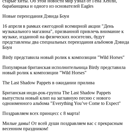
старые хиты. Об этой новости мир узнал от Гена Хенли,
барабанщика и одного из основателей Eagles
Новые переиздания Дэвида Боуи
16 апреля в рамках ежегодной всемирной акции "День
музыкального магазина", призванной привлечь внимание к
музыке, изданной на физических носителях, будут
представлены два специальных переиздания альбомов Дэвида
Боуи
Birdy представила новый ролик к композиции "Wild Horses"
Популярная британская исполнительница Birdy представила
новый ролик к композиции "Wild Horses"
The Last Shadow Pappets в ожидании прилива
Британская инди-рок-группа The Last Shadow Pappets
выпустила новый клип на заглавную песню с нового
одноименного альбома "Everything You’ve Come to Expect"
Поздравляем всех принцесс с 8 марта!
Милые дамы! От всей души поздравляем вас с прекрасным
весенним праздником!