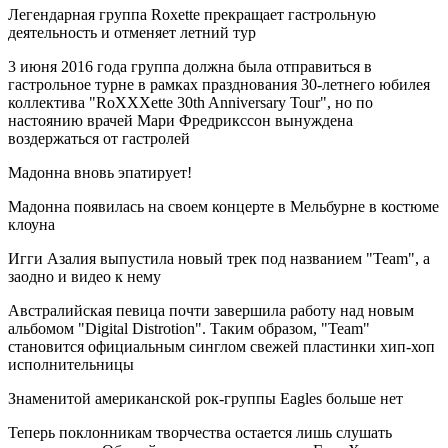
Легендарная группа Roxette прекращает гастрольную
деятельность и отменяет летний тур
3 июня 2016 года группа должна была отправиться в
гастрольное турне в рамках празднования 30-летнего юбилея
коллектива "RoXXXette 30th Anniversary Tour", но по
настоянию врачей Мари Фредрикссон вынуждена
воздержаться от гастролей
Мадонна вновь эпатирует!
Мадонна появилась на своем концерте в Мельбурне в костюме
клоуна
Игги Азалия выпустила новый трек под названием "Team", а
заодно и видео к нему
Австралийская певица почти завершила работу над новым
альбомом "Digital Distrotion". Таким образом, "Team"
становится официальным синглом свежей пластинки хип-хоп
исполнительницы
Знаменитой американской рок-группы Eagles больше нет
Теперь поклонникам творчества остается лишь слушать