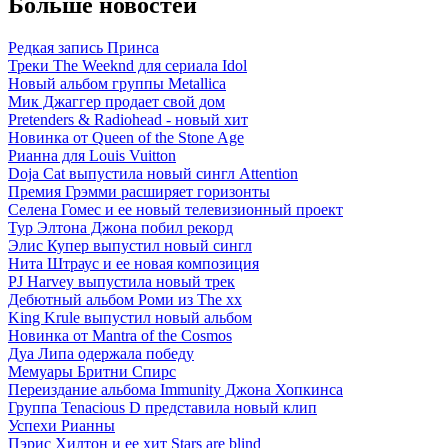
Больше новостей
Редкая запись Принса
Треки The Weeknd для сериала Idol
Новый альбом группы Metallica
Мик Джаггер продает свой дом
Pretenders & Radiohead - новый хит
Новинка от Queen of the Stone Age
Рианна для Louis Vuitton
Doja Cat выпустила новый сингл Attention
Премия Грэмми расширяет горизонты
Селена Гомес и ее новый телевизионный проект
Тур Элтона Джона побил рекорд
Элис Купер выпустил новый сингл
Нита Штраус и ее новая композиция
PJ Harvey выпустила новый трек
Дебютный альбом Роми из The xx
King Krule выпустил новый альбом
Новинка от Mantra of the Cosmos
Дуа Липа одержала победу
Мемуары Бритни Спирс
Переиздание альбома Immunity Джона Хопкинса
Группа Tenacious D представила новый клип
Успехи Рианны
Пэрис Хилтон и ее хит Stars are blind