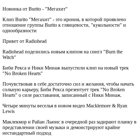
Новинка от Burito - "Мегахит"
Клип Burito "Мегахит" - это ирония, в которой проявлено
отношение группы Burito к глянцевости, "кукольности" и
однообразности
Привет от Radiohead
Radiohead поделились новым клипом на сингл "Burn the
Witch"
Биби Рекса и Ники Минаж выпустили клип на новый трек
"No Broken Hearts"
Почувствовав в себе достаточно сил и желания, чтобы начать
сольную карьеру, Биби Рекса презентует трек "No Broken
Hearts" о силе расставания, записанный с Ники Минаж.
Четыре минуты веселья в новом видео Macklemore & Ryan
Lewis
Маклекмор и Райан Льюис в очередной раз задирают планку в
представлении своей музыки и демонстрируют крайне
нестандартный подход