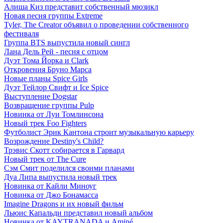
Алиша Киз представит собственный мюзикл
Новая песня группы Extreme
Tyler, The Creator объявил о проведении собственного
фестиваля
Группа BTS выпустила новый сингл
Лана Дель Рей - песня с отцом
Дуэт Тома Йорка и Clark
Откровения Бруно Марса
Новые планы Spice Girls
Дуэт Тейлор Свифт и Ice Spice
Выступление Dogstar
Возвращение группы Pulp
Новинка от Луи Томлинсона
Новый трек Foo Fighters
Футболист Эрик Кантона строит музыкальную карьеру
Возрождение Destiny's Child?
Трэвис Скотт собирается в Гарвард
Новый трек от The Cure
Сэм Смит поделился своими планами
Дуа Липа выпустила новый трек
Новинка от Кайли Миноуг
Новинка от Джо Бонамасса
Imagine Dragons и их новый фильм
Льюис Капальди представил новый альбом
Новинка от KAYTRANADA и Aminé