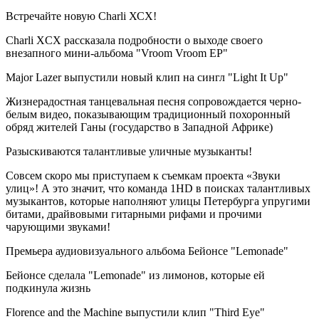
Встречайте новую Charli ХСХ!
Charli XCX рассказала подробности о выходе своего
внезапного мини-альбома "Vroom Vroom EP"
Major Lazer выпустили новый клип на сингл "Light It Up"
Жизнерадостная танцевальная песня сопровождается черно-
белым видео, показывающим традиционный похоронный
обряд жителей Ганы (государство в Западной Африке)
Разыскиваются талантливые уличные музыканты!
Совсем скоро мы приступаем к съемкам проекта «Звуки
улиц»! А это значит, что команда 1HD в поисках талантливых
музыкантов, которые наполняют улицы Петербурга упругими
битами, драйвовыми гитарными рифами и прочими
чарующими звуками!
Премьера аудиовизуального альбома Бейонсе "Lemonade"
Бейонсе сделала "Lemonade" из лимонов, которые ей
подкинула жизнь
Florence and the Machine выпустили клип "Third Eye"