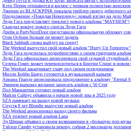
Девид Гетта и Доджа Кэт хотят записать фиты с исполнительн
Кэти Перри отправится в космос с первым полностью женским 
Дженни из BLACKPINK показала трейлер своего дебютного ал
Продолжение «Покидая Неверленд»: новый взгляд на дело Ма
Леди Гага представляет треклист нового альбома "MAYHEM"!
Скандал вокруг нового сингла Леди Гаги
Дрейк и PartyNextDoor представили официальную обложку сов
Оззи Осборн больше не может ходить
Black Sabbath снова выйдут на сцену!
The Weeknd выпустил свой новый альбом "Hurry Up Tomorrow"
Леди Гага поделилась подробностями о своем грядущем альбом
Леди Гага официально анонсировала свой седьмой студийный 
Селена Гомес может перевоплотиться в Бритни Спирс в новом
The Weeknd заканчивает главу под своим псевдонимом
Милли Бобби Браун готовится к музыкальной карьере
Ариана Гранде анонсировала продолжение к альбому "Eternal S
Эминем выразил желание записать альбом с 50 Cent
Пол Маккартни готовит новый альбом
Майли Сайрус объявила о начале новой эры в 2025 году
SZA намекает на выход новой музыки
Спустя 8 лет Blondie выпустят новый альбом
The Weeknd анонсировал выход своего фильма
SZA тизерит новый альбом Lana
Эд Ширан объявил о своем возвращении в «большую поп-муз
Тэйлор Свифт установила рекорд, собрав 2 миллиарда долларов