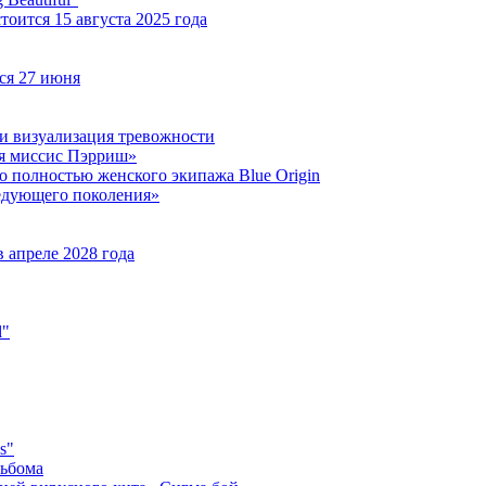
оится 15 августа 2025 года
ся 27 июня
 и визуализация тревожности
яя миссис Пэрриш»
о полностью женского экипажа Blue Origin
ледующего поколения»
 апреле 2028 года
l"
s"
льбома