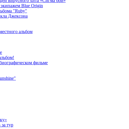
ицей вирусного хита «Сигма бой»
экипажем Blue Origin
ьбома "Ruby"
йкла Джексона
местного альбом
е
альбом!
 биографическом фильме
unshine"
ыку»
 за тур