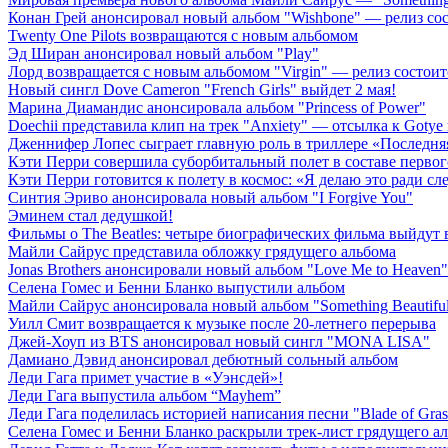
Конан Грей анонсировал новый альбом "Wishbone" — релиз сост
Twenty One Pilots возвращаются с новым альбомом
Эд Ширан анонсировал новый альбом "Play"
Лорд возвращается с новым альбомом "Virgin" — релиз состоит
Новый сингл Dove Cameron "French Girls" выйдет 2 мая!
Марина Диамандис анонсировала альбом "Princess of Power"
Doechii представила клип на трек "Anxiety" — отсылка к Gotye
Дженнифер Лопес сыграет главную роль в триллере «Последн
Кэти Перри совершила суборбитальный полет в составе первог
Кэти Перри готовится к полету в космос: «Я делаю это ради с
Синтия Эриво анонсировала новый альбом "I Forgive You"
Эминем стал дедушкой!
Фильмы о The Beatles: четыре биографических фильма выйдут в
Майли Сайрус представила обложку грядущего альбома
Jonas Brothers анонсировали новый альбом "Love Me to Heaven"
Селена Гомес и Бенни Бланко выпустили альбом
Майли Сайрус анонсировала новый альбом "Something Beautifu
Уилл Смит возвращается к музыке после 20-летнего перерыва
Джей-Хоуп из BTS анонсировал новый сингл "MONA LISA"
Дамиано Дэвид анонсировал дебютный сольный альбом
Леди Гага примет участие в «Уэнсдей»!
Леди Гага выпустила альбом “Mayhem”
Леди Гага поделилась историей написания песни "Blade of Gras
Селена Гомес и Бенни Бланко раскрыли трек-лист грядущего а