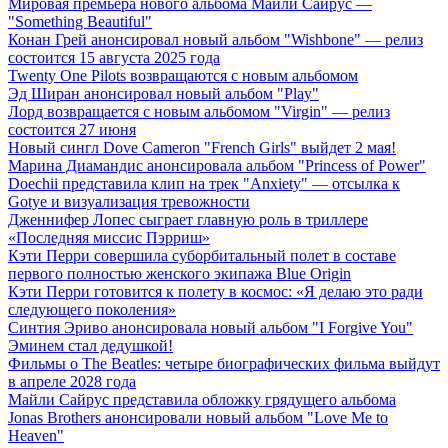
Мировая премьера нового альбома Майли Сайрус —
"Something Beautiful"
Конан Грей анонсировал новый альбом "Wishbone" — релиз
состоится 15 августа 2025 года
Twenty One Pilots возвращаются с новым альбомом
Эд Ширан анонсировал новый альбом "Play"
Лорд возвращается с новым альбомом "Virgin" — релиз
состоится 27 июня
Новый сингл Dove Cameron "French Girls" выйдет 2 мая!
Марина Диамандис анонсировала альбом "Princess of Power"
Doechii представила клип на трек "Anxiety" — отсылка к
Gotye и визуализация тревожности
Дженнифер Лопес сыграет главную роль в триллере
«Последняя миссис Пэрриш»
Кэти Перри совершила суборбитальный полет в составе
первого полностью женского экипажа Blue Origin
Кэти Перри готовится к полету в космос: «Я делаю это ради
следующего поколения»
Синтия Эриво анонсировала новый альбом "I Forgive You"
Эминем стал дедушкой!
Фильмы о The Beatles: четыре биографических фильма выйдут
в апреле 2028 года
Майли Сайрус представила обложку грядущего альбома
Jonas Brothers анонсировали новый альбом "Love Me to
Heaven"