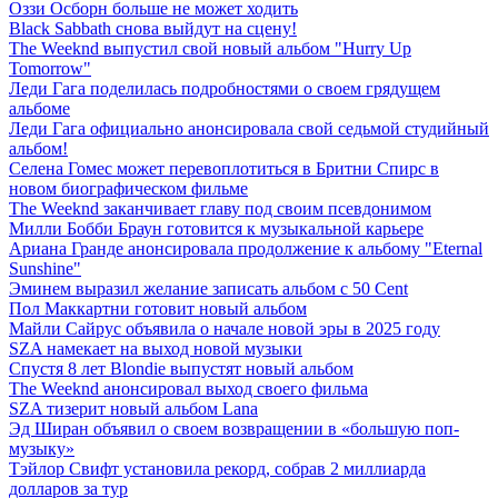
Оззи Осборн больше не может ходить
Black Sabbath снова выйдут на сцену!
The Weeknd выпустил свой новый альбом "Hurry Up
Tomorrow"
Леди Гага поделилась подробностями о своем грядущем
альбоме
Леди Гага официально анонсировала свой седьмой студийный
альбом!
Селена Гомес может перевоплотиться в Бритни Спирс в
новом биографическом фильме
The Weeknd заканчивает главу под своим псевдонимом
Милли Бобби Браун готовится к музыкальной карьере
Ариана Гранде анонсировала продолжение к альбому "Eternal
Sunshine"
Эминем выразил желание записать альбом с 50 Cent
Пол Маккартни готовит новый альбом
Майли Сайрус объявила о начале новой эры в 2025 году
SZA намекает на выход новой музыки
Спустя 8 лет Blondie выпустят новый альбом
The Weeknd анонсировал выход своего фильма
SZA тизерит новый альбом Lana
Эд Ширан объявил о своем возвращении в «большую поп-
музыку»
Тэйлор Свифт установила рекорд, собрав 2 миллиарда
долларов за тур