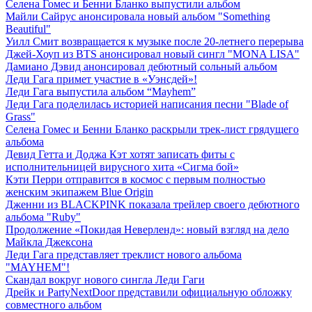
Селена Гомес и Бенни Бланко выпустили альбом
Майли Сайрус анонсировала новый альбом "Something
Beautiful"
Уилл Смит возвращается к музыке после 20-летнего перерыва
Джей-Хоуп из BTS анонсировал новый сингл "MONA LISA"
Дамиано Дэвид анонсировал дебютный сольный альбом
Леди Гага примет участие в «Уэнсдей»!
Леди Гага выпустила альбом “Mayhem”
Леди Гага поделилась историей написания песни "Blade of
Grass"
Селена Гомес и Бенни Бланко раскрыли трек-лист грядущего
альбома
Девид Гетта и Доджа Кэт хотят записать фиты с
исполнительницей вирусного хита «Сигма бой»
Кэти Перри отправится в космос с первым полностью
женским экипажем Blue Origin
Дженни из BLACKPINK показала трейлер своего дебютного
альбома "Ruby"
Продолжение «Покидая Неверленд»: новый взгляд на дело
Майкла Джексона
Леди Гага представляет треклист нового альбома
"MAYHEM"!
Скандал вокруг нового сингла Леди Гаги
Дрейк и PartyNextDoor представили официальную обложку
совместного альбом