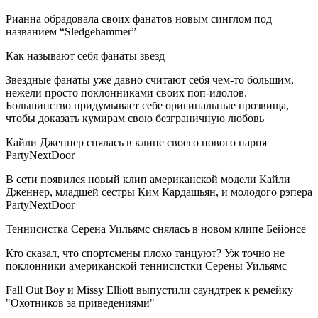
Рианна обрадовала своих фанатов новым синглом под
названием “Sledgehammer”
Как называют себя фанаты звезд
Звездные фанаты уже давно считают себя чем-то большим,
нежели просто поклонниками своих поп-идолов.
Большинство придумывает себе оригинальные прозвища,
чтобы доказать кумирам свою безграничную любовь
Кайли Дженнер снялась в клипе своего нового парня
PartyNextDoor
В сети появился новый клип американской модели Кайли
Дженнер, младшей сестры Ким Кардашьян, и молодого рэпера
PartyNextDoor
Теннисистка Серена Уильямс снялась в новом клипе Бейонсе
Кто сказал, что спортсмены плохо танцуют? Уж точно не
поклонники американской теннисистки Серены Уильямс
Fall Out Boy и Missy Elliott выпустили саундтрек к ремейку
"Охотников за приведениями"