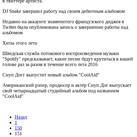
в твиттере артиста.
DJ Snake завершил работу над своим дебютным альбомом
Недавно на аккаунте знаменитого французского диджея в
Twitter была опубликована запись о завершении работы над
альбомом
Хиты этого лета
Шведская служба потокового воспроизведения музыки
"Spotify" предсказывает, какие песни будут крутиться в вашей
голове раз за разом в течение всего лета 2016
Снуп Догг выпустит новый альбом "CoolAid"
Американский рэпер, продюсер и актёр Снуп Дог выпускает
свой четырнадцатый студийный альбом под названием
"CoolAid"
Назад
1
150
151