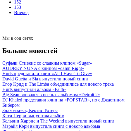
152
153
Вперед
Мы в соц сетях
Больше новостей
Суфьян Стивенс со сладким клипом «Sugar»
AUDREY NUNA с клипом «damn Right»
Hurts представили клип «All I Have To Give»
David Guetta и Sia выпустили новый сингл
Егор Крид и The Limba объединились для нового трека
Hurts выпустили альбом «Faith»
Big Sean ворвался в осень с альбомом «Detroit 2»
DJ Khaled представил клип на «POPSTAR», но с Джастином
Бибером
Знакомьтесь, Кертис Уотерс
Кэти Перри выпустила альбом
Кельвин Харрис и The Weeknd выпустили новый сингл
Мэрайя Кэри выпустила сингл с нового альбома