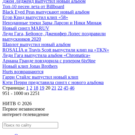
Джон Ледженд выпустил новый альбом
Топ-10 песен лета от Billboard
Black Eyed Peas выпускают новый альбом
Егор Крид выпустил клип «58»
Неизданные треки Зары Ларсон и Ники Минаж
Новый сингл MARUV
Леди Гага, Бейонсе, Дженифер Лопес поздравили
выпускников 2020
Шарлот выпустил новый альбом
ROSALÍA и Travis Scott выпустили клип на «TKN»
Леди Гага выпустила альбом «Chromatica»
Ариана Гранде повздорила с рэпером 6ix9ine
Новый клип Jonas Brothers
Hurts возвращаются
Гарри Стайлс выпустил новый клип
Кэти Перри представила сингл с нового альбома
Страницы:
1
2
18
19
20
21
22
45
46
951 - 1000 из 2251
НИТВ © 2026
Первое независимое
интернет-телевидение