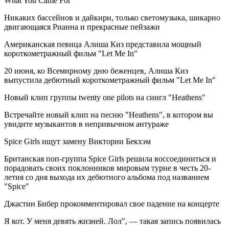
What You Came For"
Никаких бассейнов и дайкири, только светомузыка, шикарно
двигающаяся Рианна и прекрасные пейзажи
Американская певица Алиша Киз представила мощный
короткометражный фильм "Let Me In"
20 июня, ко Всемирному дню беженцев, Алиша Киз
выпустила дебютный короткометражный фильм "Let Me In"
Новый клип группы twenty one pilots на сингл "Heathens"
Встречайте новый клип на песню "Heathens", в котором вы
увидите музыкантов в непривычном антураже
Spice Girls ищут замену Виктории Бекхэм
Британская поп-группа Spice Girls решила воссоединиться и
порадовать своих поклонников мировым турне в честь 20-
летия со дня выхода их дебютного альбома под названием
"Spice"
Джастин Бибер прокомментировал свое падение на концерте
Я кот. У меня девять жизней. Лол", — такая запись появилась