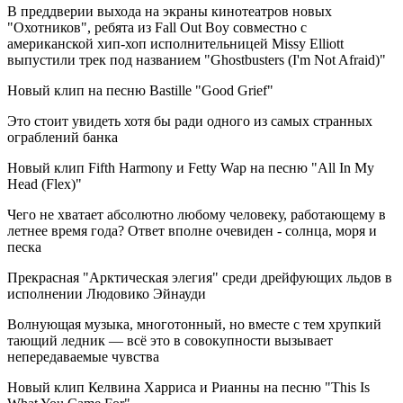
В преддверии выхода на экраны кинотеатров новых
"Охотников", ребята из Fall Out Boy совместно с
американской хип-хоп исполнительницей Missy Elliott
выпустили трек под названием "Ghostbusters (I'm Not Afraid)"
Новый клип на песню Bastille "Good Grief"
Это стоит увидеть хотя бы ради одного из самых странных
ограблений банка
Новый клип Fifth Harmony и Fetty Wap на песню "All In My
Head (Flex)"
Чего не хватает абсолютно любому человеку, работающему в
летнее время года? Ответ вполне очевиден - солнца, моря и
песка
Прекрасная "Арктическая элегия" среди дрейфующих льдов в
исполнении Людовико Эйнауди
Волнующая музыка, многотонный, но вместе с тем хрупкий
тающий ледник — всё это в совокупности вызывает
непередаваемые чувства
Новый клип Келвина Харриса и Рианны на песню "This Is