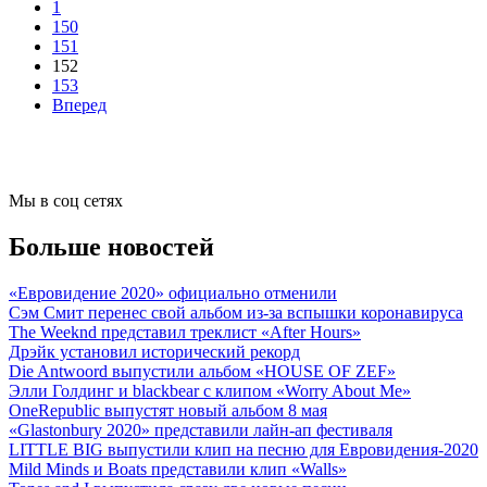
1
150
151
152
153
Вперед
Мы в соц сетях
Больше новостей
«Евровидение 2020» официально отменили
Сэм Смит перенес свой альбом из-за вспышки коронавируса
The Weeknd представил треклист «After Hours»
Дрэйк установил исторический рекорд
Die Antwoord выпустили альбом «HOUSE OF ZEF»
Элли Голдинг и blackbear с клипом «Worry About Me»
OneRepublic выпустят новый альбом 8 мая
«Glastonbury 2020» представили лайн-ап фестиваля
LITTLE BIG выпустили клип на песню для Евровидения-2020
Mild Minds и Boats представили клип «Walls»