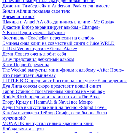
Tones and I выпустила сразу две новые песни
Джастин Тимберлейк и Anderson .Paak спели вместе
Билли Айлиш показала свое тело
Время истекло?
Шакира и Anuel AA объединились в клипе «Me Gusta»
Джастин Бибер экранизирует альбом «Changes»
У Кэти Перри умерла бабушка
Фестиваль «Coachella» перенесли на октябрь
Эминем снял клип на совместный сингл с Juice WRLD
Lil Uzi Vert выпустил «Eternal Atake»
Деми Ловато очень любит себя
Lauv представил дебютный альбом
Кэти Перри беременна
The Weeknd выпустил мини-фильм к альбому «After Hours»
Кто перечитает Эминема?
LITTLE BIG представят Россию на конкурсе «Евровидение»
Дуа Липа совсем скоро представит новый сингл
Гарри Стайлс с трогательным клипом на «Falling»
Roddy Ricch представил клип на хит «The Box»
Егору Криду и HammAli & Navai все Монро
Леди Гага выпустила клип на песню «Stupid Love»
Как бы выглядела Тейлор Свифт, если бы она была
мужчиной?
MONATIK выпустил сильно красивый клип
Лобода зачитала рэп