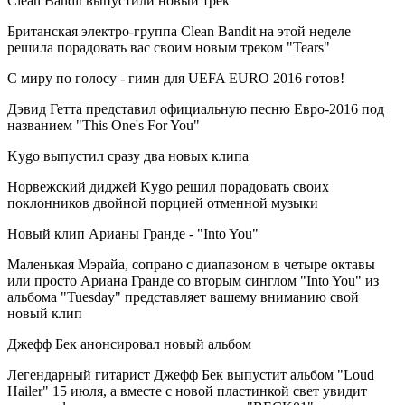
Clean Bandit выпустили новый трек
Британская электро-группа Clean Bandit на этой неделе
решила порадовать вас своим новым треком "Tears"
С миру по голосу - гимн для UEFA EURO 2016 готов!
Дэвид Гетта представил официальную песню Евро-2016 под
названием "This One's For You"
Kygo выпустил сразу два новых клипа
Норвежский диджей Kygo решил порадовать своих
поклонников двойной порцией отменной музыки
Новый клип Арианы Гранде - "Into You"
Маленькая Мэрайа, сопрано с диапазоном в четыре октавы
или просто Ариана Гранде со вторым синглом "Into You" из
альбома "Tuesday" представляет вашему вниманию свой
новый клип
Джефф Бек анонсировал новый альбом
Легендарный гитарист Джефф Бек выпустит альбом "Loud
Hailer" 15 июля, а вместе с новой пластинкой свет увидит