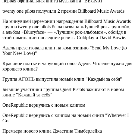
первая официальная книга музыканта "BECK01"
twenty one pilots получили 2 премии Billboard Music Awards
На минувшей церемонии награждения Billboard Music Awards
группа twenty one pilots была названа «Лучшей рок-группой»,
а альбом «Blurryface» — «Лучшим рок-альбомом», обойдя в
этой номинации последние релизы Coldplay и David Bowie.
Адель презентовала клип на композицию "Send My Love (to
Your New Love)"
Красивое платье и чарующий голос Адель. Что еще нужно для
хорошего клипа?
Группа АГОНЬ выпустила новый клип "Каждый за себя"
Бывшие участники группы Quest Pistols зажигают в новом
клипе "Каждый за себя"
OneRepublic вернулись с новым клипом
OneRepublic вернулись с клипом на новый сингл "Wherever I
Go"
Премьера нового клипа Джастина Тимберлейка