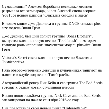
Сумасшедшая" Алексея Воробьева несколько месяцев
разрывала все хит-парады, и вот Алексей снова взорвал
YouTube новым клипом "Счастлив сегодня и здесь"
В новом клипе Джо Джонаса и группы DNCE снялась plus-
size модель Эшли Грэм
Джо Джонас, бывший солист группы "Jonas Brothers",
выпустил клип на новую песню "Toothbrush", в котором
главную роль исполнила знаменитая модель plus-size Эшли
Грэм
Victoria’s Secret сняла клип на новую песню Джастина
Тимберлейка
Пять обворожительных девушек в купальниках танцуют на
пляже и в клубе под песню Тимберлейка
Австралийский рокер Ник Кейв и его группа The Bad Seeds
готовят к релизу новый студийный альбом
Выход нового альбома группы Nick Cave and the Bad Seeds
запланирован на начало сентября 2016-го года
Сиа представила свой новый сингл "Unforgettable"