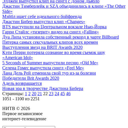
Элджей выпустил клип на сингл с Доном Дьябло
Джастин Тимберлейк и SZA объединились в клипе «The Other
Side»
Мэйбл ищет себе идеального бойфренда
Джастин Бибер выпустил клип «Changes»
BTS выступили на Центральном вокзале Нью-Йорка
Гарри Стайлс «тизерит» видео на сингл «Falling»
Дуа Липа установила собственный рекорд в чарте Billboard
Пятерка самых сексуальных клипов всех времен
Выступления звезд на BRIT Awards 2020
Кэти Перри потеряла сознание во время съемок шоу
«American Idol»
5 Seconds of Summer выпустили песню «Old Me»
Селена Гомес выпустила сингл «Feel Me»
Лана Дель Рей отменила свой тур из-за болезни
Победители Brit Awards 2020
Адель возвращается
Новая эра в творчестве Джастина Бибера
Страницы:
1
2
20
21
22
23
24
45
46
1051 - 1100 из 2251
НИТВ © 2026
Первое независимое
интернет-телевидение