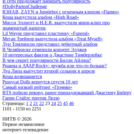
В сети продолжает набирать популярность
#DollyPartonChallenge
R3HAB, ZAYN и Jungleboi с огненным клипом «Flames»
Кеша выпустила альбом «High Road»
Мисси Эллиотт и H.E.R. выпустили мини-клип про
знаменитый напиток
Lil Wayne представил пластинку «Funeral»
Меган Трейнор выпустила альбом «Treat Myself»
Луи Томлинсон представил дебютный альбом
В Челябинске отменили концерт Элджея
10 интересных фактов о Джастине Тимберлейке
В чем секрет популярности Билли Айлиш?
Рианна и A$AP Rocky: дружба или что-то больше?
Дуа Липа выпустит второй сольник в апреле
Кеша возвращается
Pussycat Dolls вернутся спустя 10 лет
Самый низкий рейтинг «Грэмми»
BTS побили рекорд, ранее принадлежавший Джастину Биберу
Гарри Стайлс против Лиззо
Страницы:
1
2
21
22
23
24
25
45
46
1101 - 1150 из 2251
НИТВ © 2026
Первое независимое
интернет-телевидение