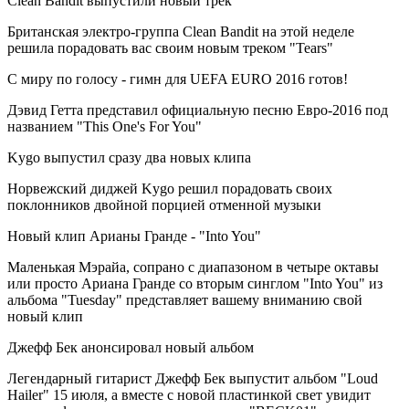
Clean Bandit выпустили новый трек
Британская электро-группа Clean Bandit на этой неделе
решила порадовать вас своим новым треком "Tears"
С миру по голосу - гимн для UEFA EURO 2016 готов!
Дэвид Гетта представил официальную песню Евро-2016 под
названием "This One's For You"
Kygo выпустил сразу два новых клипа
Норвежский диджей Kygo решил порадовать своих
поклонников двойной порцией отменной музыки
Новый клип Арианы Гранде - "Into You"
Маленькая Мэрайа, сопрано с диапазоном в четыре октавы
или просто Ариана Гранде со вторым синглом "Into You" из
альбома "Tuesday" представляет вашему вниманию свой
новый клип
Джефф Бек анонсировал новый альбом
Легендарный гитарист Джефф Бек выпустит альбом "Loud
Hailer" 15 июля, а вместе с новой пластинкой свет увидит