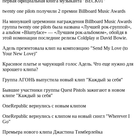
первая официальная книга музыканта "BECK01"
twenty one pilots получили 2 премии Billboard Music Awards
На минувшей церемонии награждения Billboard Music Awards
группа twenty one pilots была названа «Лучшей рок-группой»,
а альбом «Blurryface» — «Лучшим рок-альбомом», обойдя в
этой номинации последние релизы Coldplay и David Bowie.
Адель презентовала клип на композицию "Send My Love (to
Your New Love)"
Красивое платье и чарующий голос Адель. Что еще нужно для
хорошего клипа?
Группа АГОНЬ выпустила новый клип "Каждый за себя"
Бывшие участники группы Quest Pistols зажигают в новом
клипе "Каждый за себя"
OneRepublic вернулись с новым клипом
OneRepublic вернулись с клипом на новый сингл "Wherever I
Go"
Премьера нового клипа Джастина Тимберлейка