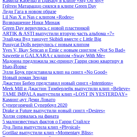
Камила Кабельо и DaBaby в клипе «My Oh My»
Гейтен Матараццо снялся в клипе Green Day
Леди Гага в новом образе
Lil Nas X и Nas с клипом «Rodeo»
Возвращение Ники Минаж
Green Day вернулись с новой пластинкой
ARTIK & ASTI выпустили вторую часть альбома «7»
Элайджа Вуд танцует Skibidi вместе с Little Big
Pussycat Dolls вернулись с новым клипом
Yves V, Ilkay Sencan и Emie с новым синглом «Not So Bad»
Saweetie и GALXARA с клипом «Sway With Me»
Мадонна предложила экс-принцу Гарри свою квартиру в
Нью-Йорке
Элли Брук представила клип на сингл «No Good»
Новый роман Зендаи
Джастин Бибер представил новый сингл «Intentions»
Meek Mill и Джастин Тимберлейк выпустили клип «Believe»
TAME IMPALA выпустили клип «LOST IN YESTERDAY»
Каминг-аут Деми Ловато
Супергорячий Супербоул 2020
Drake и Future выпустили новый сингл «Desires»
Холзи сорвалась на фаната
5 малоизвестных фактов о Гарри Стайлсе
Дуа Липа выпустила клип «Physical»
Gorillaz выпустили клип «Momentary Bliss»