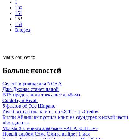
1
150
151
152
153
Вперед
Мы в соц сетях
Больше новостей
Селена в ролике для NCAA
Джо Джонас станет папой
BTS представили трек-лист альбома
Coldplay в Rivoli
5 фактов об Эде Ширане
Zivert выпустила клипы на «ЯЛТ» и «Credo»
Билли Айлиш выпустила клип на саундтрек к новой части
«Бондианы»
Monsta X с новым альбомом «All About Luv»
Новый альбом Сэма Смита выйдет 1 мая