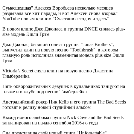
Сумасшедшая" Алексея Воробьева несколько месяцев
разрывала все хит-парады, и вот Алексей снова взорвал
YouTube новым клипом "Счастлив сегодня и здесь"
В новом клипе Джо Джонаса и группы DNCE снялась plus-
size модель Эшли Грэм
Джо Джонас, бывший солист группы "Jonas Brothers",
выпустил клип на новую песню "Toothbrush", в котором
главную роль исполнила знаменитая модель plus-size Эшли
Грэм
Victoria’s Secret сняла клип на новую песню Джастина
Тимберлейка
Пять обворожительных девушек в купальниках танцуют на
пляже и в клубе под песню Тимберлейка
Австралийский рокер Ник Кейв и его группа The Bad Seeds
готовят к релизу новый студийный альбом
Выход нового альбома группы Nick Cave and the Bad Seeds
запланирован на начало сентября 2016-го года
Сиа представила свой новый сингл "Unforgettable"