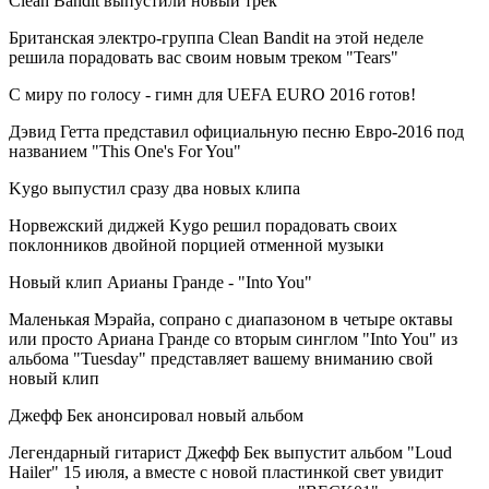
Clean Bandit выпустили новый трек
Британская электро-группа Clean Bandit на этой неделе
решила порадовать вас своим новым треком "Tears"
С миру по голосу - гимн для UEFA EURO 2016 готов!
Дэвид Гетта представил официальную песню Евро-2016 под
названием "This One's For You"
Kygo выпустил сразу два новых клипа
Норвежский диджей Kygo решил порадовать своих
поклонников двойной порцией отменной музыки
Новый клип Арианы Гранде - "Into You"
Маленькая Мэрайа, сопрано с диапазоном в четыре октавы
или просто Ариана Гранде со вторым синглом "Into You" из
альбома "Tuesday" представляет вашему вниманию свой
новый клип
Джефф Бек анонсировал новый альбом
Легендарный гитарист Джефф Бек выпустит альбом "Loud
Hailer" 15 июля, а вместе с новой пластинкой свет увидит