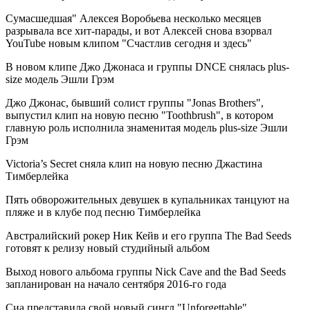
Сумасшедшая" Алексея Воробьева несколько месяцев
разрывала все хит-парады, и вот Алексей снова взорвал
YouTube новым клипом "Счастлив сегодня и здесь"
В новом клипе Джо Джонаса и группы DNCE снялась plus-
size модель Эшли Грэм
Джо Джонас, бывший солист группы "Jonas Brothers",
выпустил клип на новую песню "Toothbrush", в котором
главную роль исполнила знаменитая модель plus-size Эшли
Грэм
Victoria’s Secret сняла клип на новую песню Джастина
Тимберлейка
Пять обворожительных девушек в купальниках танцуют на
пляже и в клубе под песню Тимберлейка
Австралийский рокер Ник Кейв и его группа The Bad Seeds
готовят к релизу новый студийный альбом
Выход нового альбома группы Nick Cave and the Bad Seeds
запланирован на начало сентября 2016-го года
Сиа представила свой новый сингл "Unforgettable"