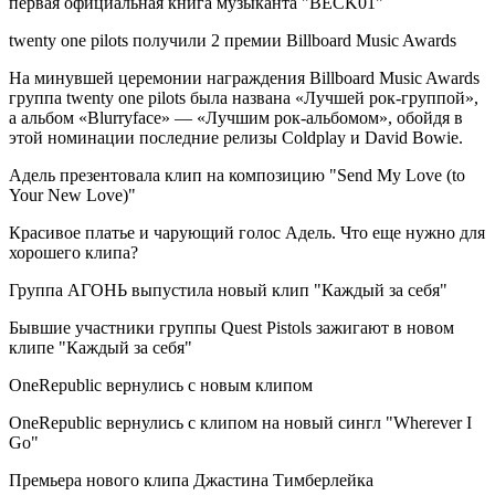
первая официальная книга музыканта "BECK01"
twenty one pilots получили 2 премии Billboard Music Awards
На минувшей церемонии награждения Billboard Music Awards
группа twenty one pilots была названа «Лучшей рок-группой»,
а альбом «Blurryface» — «Лучшим рок-альбомом», обойдя в
этой номинации последние релизы Coldplay и David Bowie.
Адель презентовала клип на композицию "Send My Love (to
Your New Love)"
Красивое платье и чарующий голос Адель. Что еще нужно для
хорошего клипа?
Группа АГОНЬ выпустила новый клип "Каждый за себя"
Бывшие участники группы Quest Pistols зажигают в новом
клипе "Каждый за себя"
OneRepublic вернулись с новым клипом
OneRepublic вернулись с клипом на новый сингл "Wherever I
Go"
Премьера нового клипа Джастина Тимберлейка