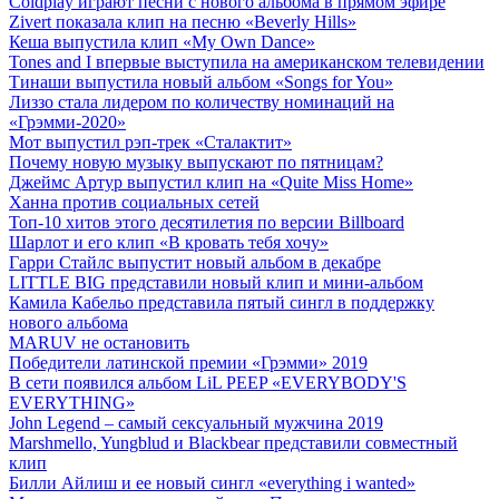
Coldplay играют песни с нового альбома в прямом эфире
Zivert показала клип на песню «Beverly Hills»
Кеша выпустила клип «My Own Dance»
Tones and I впервые выступила на американском телевидении
Тинаши выпустила новый альбом «Songs for You»
Лиззо стала лидером по количеству номинаций на
«Грэмми-2020»
Мот выпустил рэп-трек «Сталактит»
Почему новую музыку выпускают по пятницам?
Джеймс Артур выпустил клип на «Quite Miss Home»
Ханна против социальных сетей
Топ-10 хитов этого десятилетия по версии Billboard
Шарлот и его клип «В кровать тебя хочу»
Гарри Стайлс выпустит новый альбом в декабре
LITTLE BIG представили новый клип и мини-альбом
Камила Кабельо представила пятый сингл в поддержку
нового альбома
MARUV не остановить
Победители латинской премии «Грэмми» 2019
В сети появился альбом LiL PEEP «EVERYBODY'S
EVERYTHING»
John Legend – самый сексуальный мужчина 2019
Marshmello, Yungblud и Blackbear представили совместный
клип
Билли Айлиш и ее новый сингл «everything i wanted»