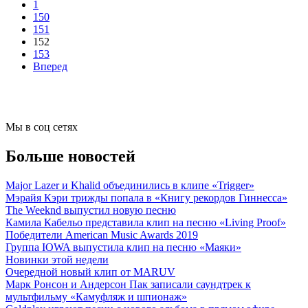
1
150
151
152
153
Вперед
Мы в соц сетях
Больше новостей
Major Lazer и Khalid объединились в клипе «Trigger»
Мэрайя Кэри трижды попала в «Книгу рекордов Гиннесса»
The Weeknd выпустил новую песню
Камила Кабельо представила клип на песню «Living Proof»
Победители American Music Awards 2019
Группа IOWA выпустила клип на песню «Маяки»
Новинки этой недели
Очередной новый клип от MARUV
Марк Ронсон и Андерсон Пак записали саундтрек к
мультфильму «Камуфляж и шпионаж»