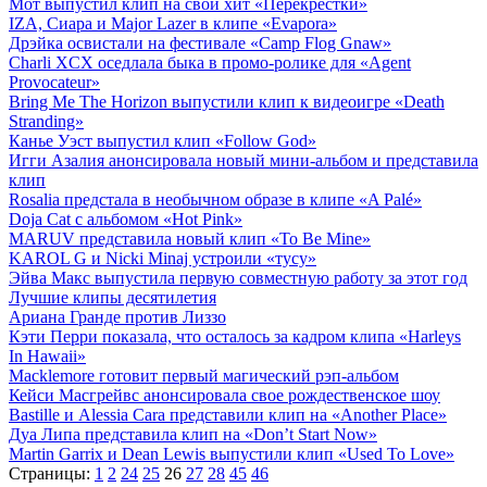
Мот выпустил клип на свой хит «Перекрестки»
IZA, Сиара и Major Lazer в клипе «Evapora»
Дрэйка освистали на фестивале «Camp Flog Gnaw»
Charli XCX оседлала быка в промо-ролике для «Agent
Provocateur»
Bring Me The Horizon выпустили клип к видеоигре «Death
Stranding»
Канье Уэст выпустил клип «Follow God»
Игги Азалия анонсировала новый мини-альбом и представила
клип
Rosalia предстала в необычном образе в клипе «A Palé»
Doja Cat с альбомом «Hot Pink»
MARUV представила новый клип «To Be Mine»
KAROL G и Nicki Minaj устроили «тусу»
Эйва Макс выпустила первую совместную работу за этот год
Лучшие клипы десятилетия
Ариана Гранде против Лиззо
Кэти Перри показала, что осталось за кадром клипа «Harleys
In Hawaii»
Macklemore готовит первый магический рэп-альбом
Кейси Масгрейвс анонсировала свое рождественское шоу
Bastille и Alessia Cara представили клип на «Another Place»
Дуа Липа представила клип на «Don’t Start Now»
Martin Garrix и Dean Lewis выпустили клип «Used To Love»
Страницы:
1
2
24
25
26
27
28
45
46