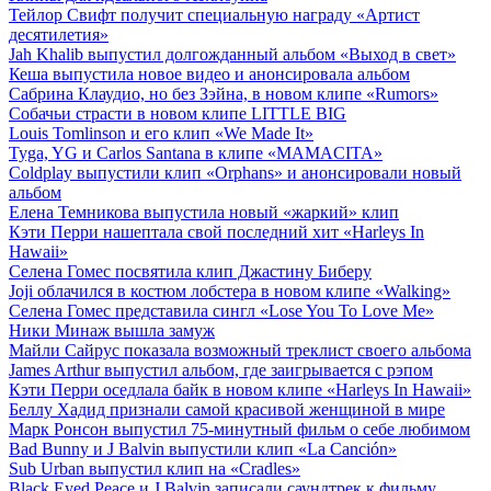
Тейлор Свифт получит специальную награду «Артист
десятилетия»
Jah Khalib выпустил долгожданный альбом «Выход в свет»
Кеша выпустила новое видео и анонсировала альбом
Сабрина Клаудио, но без Зэйна, в новом клипе «Rumors»
Собачьи страсти в новом клипе LITTLE BIG
Louis Tomlinson и его клип «We Made It»
Tyga, YG и Carlos Santana в клипе «MAMACITA»
Coldplay выпустили клип «Orphans» и анонсировали новый
альбом
Елена Темникова выпустила новый «жаркий» клип
Кэти Перри нашептала свой последний хит «Harleys In
Hawaii»
Селена Гомес посвятила клип Джастину Биберу
Joji облачился в костюм лобстера в новом клипе «Walking»
Селена Гомес представила сингл «Lose You To Love Me»
Ники Минаж вышла замуж
Майли Сайрус показала возможный треклист своего альбома
James Arthur выпустил альбом, где заигрывается с рэпом
Кэти Перри оседлала байк в новом клипе «Harleys In Hawaii»
Беллу Хадид признали самой красивой женщиной в мире
Марк Ронсон выпустил 75-минутный фильм о себе любимом
Bad Bunny и J Balvin выпустили клип «La Canción»
Sub Urban выпустил клип на «Cradles»
Black Eyed Peace и J Balvin записали саундтрек к фильму