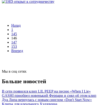
Назад
1
145
146
147
153
Вперед
Мы в соц сетях
Больше новостей
В сети появился клип LIL PEEP на песню «When I Lie»
GASHI приобрел новенький Феррари и снял об этом клип
Дуа Липа вернулась с новым синглом «Don't Start Now»
Клипы для идеального Хэллоуина