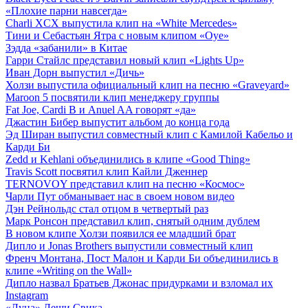
«Плохие парни навсегда»
Charli XCX выпустила клип на «White Mercedes»
Тини и Себастьян Ятра с новым клипом «Oye»
Зэдда «забанили» в Китае
Гарри Стайлс представил новый клип «Lights Up»
Иван Дорн выпустил «Дичь»
Холзи выпустила официальный клип на песню «Graveyard»
Maroon 5 посвятили клип менеджеру группы
Fat Joe, Cardi B и Anuel AA говорят «да»
Джастин Бибер выпустит альбом до конца года
Эд Ширан выпустил совместный клип с Камилой Кабельо и
Карди Би
Zedd и Kehlani объединились в клипе «Good Thing»
Travis Scott посвятил клип Кайли Дженнер
TERNOVOY представил клип на песню «Космос»
Чарли Пут обманывает нас в своем новом видео
Дэн Рейнольдс стал отцом в четвертый раз
Марк Ронсон представил клип, снятый одним дублем
В новом клипе Холзи появился ее младший брат
Дипло и Jonas Brothers выпустили совместный клип
Френч Монтана, Пост Малон и Карди Би объединились в
клипе «Writing on the Wall»
Дипло назвал Братьев Джонас придурками и взломал их
Instagram
«Луна» Леши Свика