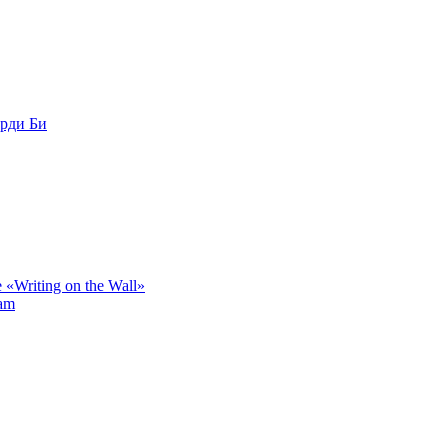
рди Би
Writing on the Wall»
ram