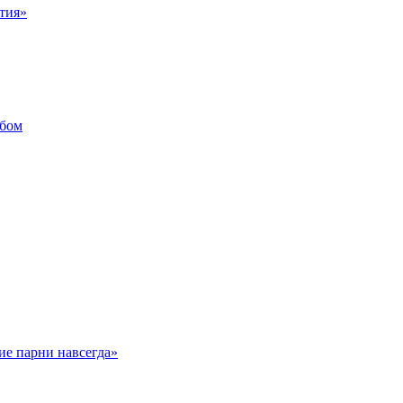
тия»
ьбом
хие парни навсегда»