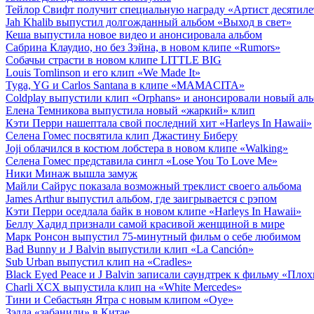
Тейлор Свифт получит специальную награду «Артист десятиле
Jah Khalib выпустил долгожданный альбом «Выход в свет»
Кеша выпустила новое видео и анонсировала альбом
Сабрина Клаудио, но без Зэйна, в новом клипе «Rumors»
Собачьи страсти в новом клипе LITTLE BIG
Louis Tomlinson и его клип «We Made It»
Tyga, YG и Carlos Santana в клипе «MAMACITA»
Coldplay выпустили клип «Orphans» и анонсировали новый ал
Елена Темникова выпустила новый «жаркий» клип
Кэти Перри нашептала свой последний хит «Harleys In Hawaii»
Селена Гомес посвятила клип Джастину Биберу
Joji облачился в костюм лобстера в новом клипе «Walking»
Селена Гомес представила сингл «Lose You To Love Me»
Ники Минаж вышла замуж
Майли Сайрус показала возможный треклист своего альбома
James Arthur выпустил альбом, где заигрывается с рэпом
Кэти Перри оседлала байк в новом клипе «Harleys In Hawaii»
Беллу Хадид признали самой красивой женщиной в мире
Марк Ронсон выпустил 75-минутный фильм о себе любимом
Bad Bunny и J Balvin выпустили клип «La Canción»
Sub Urban выпустил клип на «Cradles»
Black Eyed Peace и J Balvin записали саундтрек к фильму «Пло
Charli XCX выпустила клип на «White Mercedes»
Тини и Себастьян Ятра с новым клипом «Oye»
Зэдда «забанили» в Китае