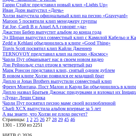
Гарри Стайлс представил новый клип «Lights Up»
Иван Дорн выпустил «Дичь»
Холзи выпустила официальный клип на песню «Graveyard»
Maroon 5 посвятили клип менеджеру группы
Fat Joe, Cardi B и Anuel AA говорят «да»
Джастин Бибер выпустит альбом до конца года
Эд Ширан выпустил совместный клип с Камилой Кабельо и Ка
Zedd и Kehlani объединились в клипе «Good Thing»
Travis Scott посвятил клип Кайли Дженнер
TERNOVOY представил клип на песню «Космос»
Чарли Пут обманывает нас в своем новом видео
Дэн Рейнольдс стал отцом в четвертый раз
Марк Ронсон представил клип, снятый одним дублем
В новом клипе Холзи появился ее младший брат
Дипло и Jonas Brothers выпустили совместный клип
Френч Монтана, Пост Малон и Карди Би объединились в клипе «
Дипло назвал Братьев Джонас придурками и взломал их Instag
«Луна» Леши Свика
Чарли Пут посвятил песню маме своей возлюбленной
Charli XCX выпустила альбом впервые за 5 лет
А вы знаете, что Холзи не плохо рисует?
Страницы:
1
2
25
26
27
28
29
45
46
1301 - 1350 из 2251
НИТВ © 2026