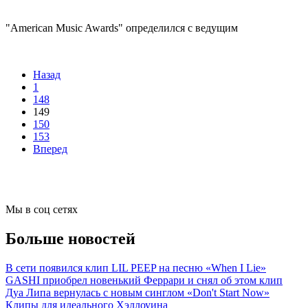
"American Music Awards" определился с ведущим
Назад
1
148
149
150
153
Вперед
Мы в соц сетях
Больше новостей
В сети появился клип LIL PEEP на песню «When I Lie»
GASHI приобрел новенький Феррари и снял об этом клип
Дуа Липа вернулась с новым синглом «Don't Start Now»
Клипы для идеального Хэллоуина