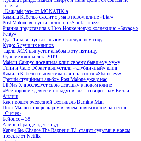
ангелы
«Каждый раз» от MONATIK’а
Камила Кабельо сходит с ума в новом клипе «Liar»
Post Malone выпустил клип на «Saint-Tropez»
Рианна представила в Нью-Йорке новую коллекцию «Savage x
Fenty»
Дуа Липа выпустит альбом в следующем году
Kygo: 5 лучших клипов
Чарли ХСХ выпустит альбом в эту пятницу
Лучшие клипы лета 2019
Майли Сайрус посвятила клип своему бывшему мужу
Тини и Лало Эбратт выпустили «клубничный» клип
Камила Кабельо выпустила клип на сингл «Shameless»
Третий студийный альбом Post Malone уже у нас
Lil Nas X преследует свою девушку в новом клипе
«Все хорошие девочки попадут в ад» – говорит нам Билли
Айлиш
Как прошел очередной фестиваль Burning Man
Пост Малон стал рыцарем в своем новом клипе на песню
«Circles»
Бейонсе – 38!
Ариана Гранде идет в суд
Карди Би, Chance The Rapper и T.I. станут судьями в новом
проекте от Netflix