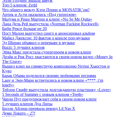
Элли Голдинг вышла замуж
Топ-5 клипов: Zedd
Что общего между Кэти Перри и MONATIK’ом?
Артик и Асти оказались «Под гипнозом»
Малума и Рики Мартин в клипе «No Se Me Quita»
Лана Дель Рей выпустила «Norman Fucking Rockwell»
Биби Рексе больше не 20
Пост Малон выпустил сингл и анонсировал альбом
Майкл Джексон: 10 фактов о короле поп-музыки
Эд Ширан объявил о перерыве в музыке
Bazzi: 5 лучших клипов
Эйва Макс предстала супергероем в новом клипе
Дрэйк и Рик Росс хвастаются в своем новом видео «Money In
The Grave»
Вышел клип на совместную композицию Уитни Хьюстон и
Kygo
Барак Обама поделился своими любимыми песнями
Lauv и Энн-Мари встретились в новом клипе «****, i’m
lonely»
Тейлор Свифт выпустила долгожданную пластинку «Lover»
5 Seconds of Summer с новым клипом «Teeth»
Чарли Пут предупреждает себя в своем новом клипе
5 лучших клипов Дуа Липы
Билли Айлиш прервала рекорд Lil Nas X
Деми Ловато – 27!