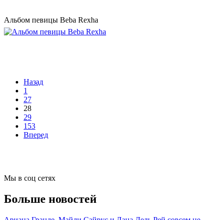
Альбом певицы Beba Rexha
Назад
1
27
28
29
153
Вперед
Мы в соц сетях
Больше новостей
Ариана Гранде, Майли Сайрус и Лана Дель Рей совсем не