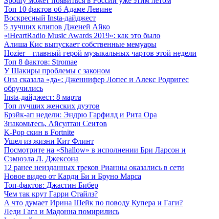
Spotify может появиться в России уже этим летом
Топ 10 фактов об Адаме Левине
Воскресный Insta-дайджест
5 лучших клипов Дженей Айко
«iHeartRadio Music Awards 2019»: как это было
Алиша Кис выпускает собственные мемуары
Hozier – главный герой музыкальных чартов этой недели
Топ 8 фактов: Stromae
У Шакиры проблемы с законом
Она сказала «да»: Дженнифер Лопес и Алекс Родригес
обручились
Insta-дайджест: 8 марта
Топ лучших женских дуэтов
Брэйк-ап недели: Эндрю Гарфилд и Рита Ора
Знакомьтесь, Айсултан Сеитов
K-Pop скин в Fortnite
Ушел из жизни Кит Флинт
Посмотрите на «Shallow» в исполнении Бри Ларсон и
Сэмюэла Л. Джексона
12 ранее неизданных треков Рианны оказались в сети
Новое видео от Карди Би и Бруно Марса
Топ-фактов: Джастин Бибер
Чем так крут Гарри Стайлз?
А что думает Ирина Шейк по поводу Купера и Гаги?
Леди Гага и Мадонна помирились