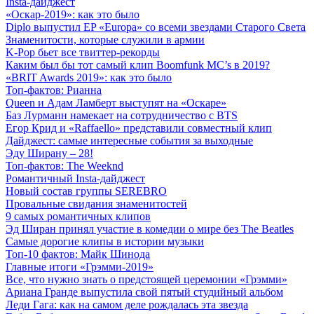
Insta-дайджест
«Оскар-2019»: как это было
Diplo выпустил EP «Europa» со всеми звездами Старого Света
Знаменитости, которые служили в армии
K-Pop бьет все твиттер-рекорды
Каким был бы тот самый клип Boomfunk MC’s в 2019?
«BRIT Awards 2019»: как это было
Топ-фактов: Рианна
Queen и Адам Ламберт выступят на «Оскаре»
Баз Лурманн намекает на сотрудничество с BTS
Егор Крид и «Raffaello» представили совместный клип
Дайджест: самые интересные события за выходные
Эду Ширану – 28!
Топ-фактов: The Weeknd
Романтичный Insta-дайджест
Новый состав группы SEREBRO
Провальные свидания знаменитостей
9 самых романтичных клипов
Эд Ширан принял участие в комедии о мире без The Beatles
Самые дорогие клипы в истории музыки
Топ-10 фактов: Майк Шинода
Главные итоги «Грэмми-2019»
Все, что нужно знать о предстоящей церемонии «Грэмми»
Ариана Гранде выпустила свой пятый студийный альбом
Леди Гага: как на самом деле рождалась эта звезда