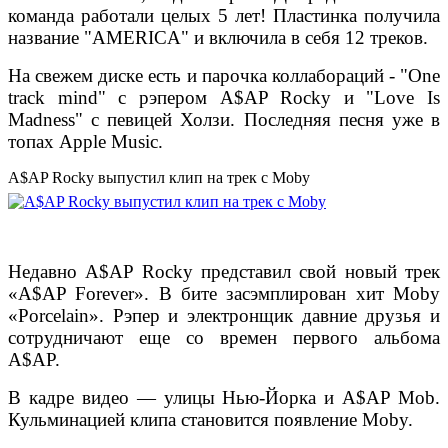
команда работали целых 5 лет! Пластинка получила
название "AMERICA" и включила в себя 12 треков.
На свежем диске есть и парочка коллабораций - "One
track mind" с рэпером A$AP Rocky и "Love Is
Madness" с певицей Холзи. Последняя песня уже в
топах Apple Music.
A$AP Rocky выпустил клип на трек с Moby
Недавно A$AP Rocky представил свой новый трек
«A$AP Forever». В бите засэмплирован хит Moby
«Porcelain». Рэпер и электронщик давние друзья и
сотрудничают еще со времен первого альбома
A$AP.
В кадре видео — улицы Нью-Йорка и A$AP Mob.
Кульминацией клипа становится появление Moby.