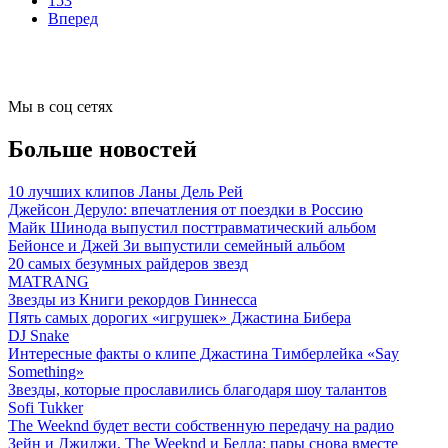
153
Вперед
Мы в соц сетях
Больше новостей
10 лучших клипов Ланы Дель Рей
Джейсон Деруло: впечатления от поездки в Россию
Майк Шинода выпустил посттравматический альбом
Бейонсе и Джей Зи выпустили семейный альбом
20 самых безумных райдеров звезд
MATRANG
Звезды из Книги рекордов Гиннесса
Пять самых дорогих «игрушек» Джастина Бибера
DJ Snake
Интересные факты о клипе Джастина Тимберлейка «Say
Something»
Звезды, которые прославились благодаря шоу талантов
Sofi Tukker
The Weeknd будет вести собственную передачу на радио
Зейн и Джиджи, The Weeknd и Белла: пары снова вместе