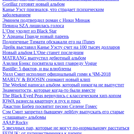
Gorillaz готовят новый альбом
Канье Уэст признался, что страдает психическим
заболеванием
Эминем подтвердил роман с Ники Минаж
Певица SZA лишилась голоса
L’One уходит из Black Star
У Арианы Гранде новый парень
Подопечные Тимати обскакали его на iTunes
Дрейк выставил Канье Уэсту счет на 100 тысяч долларов
Новый альбом L'One станет последним
MATRANG выпустил дебютный альбом
Азилия Бэнкс посвятила клип главреду Vogue
Bastille: 5 фактов, и вы влюблены
Уилл Смит исполнит официальный гимн к ЧМ-2018
MARUV & BOOSIN снимают новый клип
The Weeknd написал альбом, который никогда не выпустит
Знаменитости, которые когда-то были вместе
The Black Eyed Peas вернулись с классическим хип-хопом
IOWA разнесла квартиру в пух и прах
Джастин Бибер посвятит песню Селене Гомес
Сэм Смит запретил бывшему лейблу выпускать его старые
«слащавые» альбомы
A$AP Rocky
5 звездных пар, которые не могут по-нормальному расстаться
FEDUK: от путешественника к рэперу