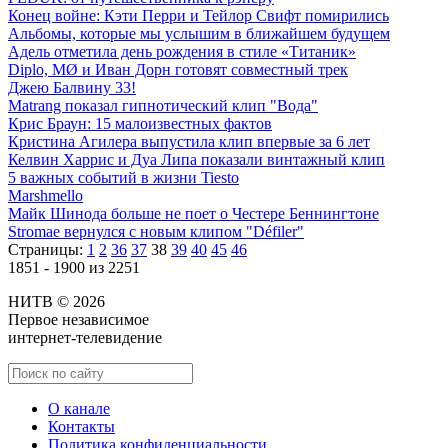
Конец войне: Кэти Перри и Тейлор Свифт помирились
Альбомы, которые мы услышим в ближайшем будущем
Адель отметила день рождения в стиле «Титаник»
Diplo, MØ и Иван Дорн готовят совместный трек
Джею Балвину 33!
Matrang показал гипнотический клип "Вода"
Крис Браун: 15 малоизвестных фактов
Кристина Агилера выпустила клип впервые за 6 лет
Келвин Харрис и Дуа Липа показали винтажный клип
5 важных событий в жизни Tiesto
Marshmello
Майк Шинода больше не поет о Честере Беннингтоне
Stromae вернулся с новым клипом "Défiler"
Страницы:
1
2
36
37
38
39
40
45
46
1851 - 1900 из 2251
НИТВ © 2026
Первое независимое
интернет-телевидение
О канале
Контакты
Политика конфиденциальности