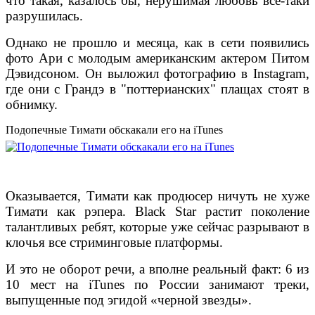
что такая, казалось бы, нерушимая любовь все-таки
разрушилась.
Однако не прошло и месяца, как в сети появились
фото Ари с молодым американским актером Питом
Дэвидсоном. Он выложил фотографию в Instagram,
где они с Грандэ в "поттерианских" плащах стоят в
обнимку.
Подопечные Тимати обскакали его на iTunes
Оказывается, Тимати как продюсер ничуть не хуже
Тимати как рэпера. Black Star растит поколение
талантливых ребят, которые уже сейчас разрывают в
клочья все стриминговые платформы.
И это не оборот речи, а вполне реальный факт: 6 из
10 мест на iTunes по России занимают треки,
выпущенные под эгидой «черной звезды».