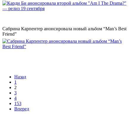
Сабрина Карпентер анонсировала новый альбом “Man’s Best
Friend”
Назад
1
2
3
4
153
Вперед