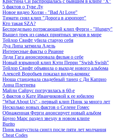
Кристина Си распрощалась с бывшим в клипе "Х"
5 фактов о Туве Лу
Новое видео Холзи - "Bad At Love"
Тимати снял клип "Дорога в аэропорт"
Кто такая SZA?
Беспредельно потрясающий клип Ферги - "Hungry"
Вышел трек из самых приятных звуков в мире
Тейлор Свифт убила старую себя
Дуа Липа затмила Адель
Интересные факты о Рианне
Леди Гага анонсировала фильм о себе
Новый взрывной клип Кэти Перри "Swish Swish"
Тейлор Свифт объявила о выходе нового альбома
Алексей Воробьев показал видео-комикс
Нюша станцевала свадебный танец с Ди Каприо
Анна Плетнева
Майли Сайрус погрузилась в 60-е
5 фактов о Кате Иванчиковой к ее юбилею
"What About Us" - первый клип Пинк за много лет
Несколько новых фактов о Селене Гомес
Обнаженная Ферги анонсирует новый альбом
Бруно Марс раздел звезду в новом клипе
Burito
Пинк выпустила сингл после пяти лет молчания
Cheat Codes