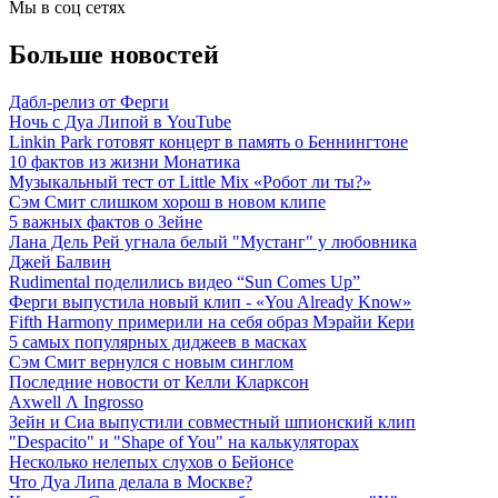
Мы в соц сетях
Больше новостей
Дабл-релиз от Ферги
Ночь с Дуа Липой в YouTube
Linkin Park готовят концерт в память о Беннингтоне
10 фактов из жизни Монатика
Музыкальный тест от Little Mix «Робот ли ты?»
Сэм Смит слишком хорош в новом клипе
5 важных фактов о Зейне
Лана Дель Рей угнала белый "Мустанг" у любовника
Джей Балвин
Rudimental поделились видео “Sun Comes Up”
Ферги выпустила новый клип - «You Already Know»
Fifth Harmony примерили на себя образ Мэрайи Кери
5 самых популярных диджеев в масках
Сэм Смит вернулся с новым синглом
Последние новости от Келли Кларксон
Axwell Λ Ingrosso
Зейн и Сиа выпустили совместный шпионский клип
"Despacito" и "Shape of You" на калькуляторах
Несколько нелепых слухов о Бейонсе
Что Дуа Липа делала в Москве?