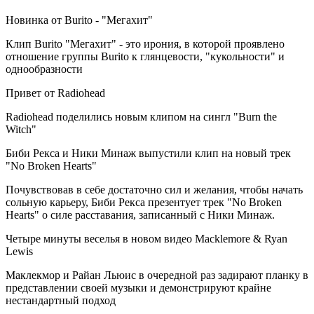
Новинка от Burito - "Мегахит"
Клип Burito "Мегахит" - это ирония, в которой проявлено
отношение группы Burito к глянцевости, "кукольности" и
однообразности
Привет от Radiohead
Radiohead поделились новым клипом на сингл "Burn the
Witch"
Биби Рекса и Ники Минаж выпустили клип на новый трек
"No Broken Hearts"
Почувствовав в себе достаточно сил и желания, чтобы начать
сольную карьеру, Биби Рекса презентует трек "No Broken
Hearts" о силе расставания, записанный с Ники Минаж.
Четыре минуты веселья в новом видео Macklemore & Ryan
Lewis
Маклекмор и Райан Льюис в очередной раз задирают планку в
представлении своей музыки и демонстрируют крайне
нестандартный подход