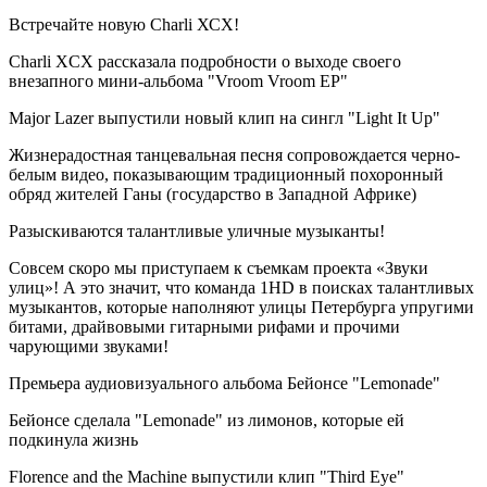
Встречайте новую Charli ХСХ!
Charli XCX рассказала подробности о выходе своего
внезапного мини-альбома "Vroom Vroom EP"
Major Lazer выпустили новый клип на сингл "Light It Up"
Жизнерадостная танцевальная песня сопровождается черно-
белым видео, показывающим традиционный похоронный
обряд жителей Ганы (государство в Западной Африке)
Разыскиваются талантливые уличные музыканты!
Совсем скоро мы приступаем к съемкам проекта «Звуки
улиц»! А это значит, что команда 1HD в поисках талантливых
музыкантов, которые наполняют улицы Петербурга упругими
битами, драйвовыми гитарными рифами и прочими
чарующими звуками!
Премьера аудиовизуального альбома Бейонсе "Lemonade"
Бейонсе сделала "Lemonade" из лимонов, которые ей
подкинула жизнь
Florence and the Machine выпустили клип "Third Eye"