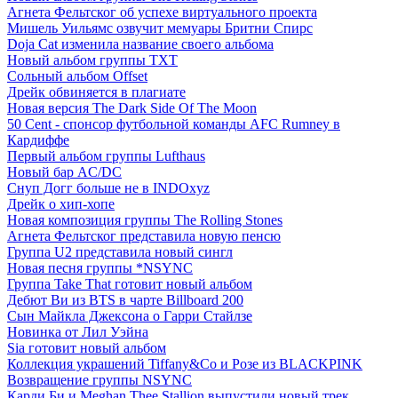
Агнета Фельтског об успехе виртуального проекта
Мишель Уильямс озвучит мемуары Бритни Спирс
Doja Cat изменила название своего альбома
Новый альбом группы TXT
Сольный альбом Offset
Дрейк обвиняется в плагиате
Новая версия The Dark Side Of The Moon
50 Cent - спонсор футбольной команды AFC Rumney в
Кардиффе
Первый альбом группы Lufthaus
Новый бар AC/DC
Снуп Догг больше не в INDOxyz
Дрейк о хип-хопе
Новая композиция группы The Rolling Stones
Агнета Фельтског представила новую пенсю
Группа U2 представила новый сингл
Новая песня группы *NSYNC
Группа Take That готовит новый альбом
Дебют Ви из BTS в чарте Billboard 200
Сын Майкла Джексона о Гарри Стайлзе
Новинка от Лил Уэйна
Sia готовит новый альбом
Коллекция украшений Tiffany&Co и Розе из BLACKPINK
Возвращение группы NSYNC
Карди Би и Meghan Thee Stallion выпустили новый трек