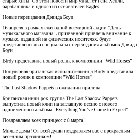
старые хиты. Об этой новости мир узнал от Гена Хенли,
барабанщика и одного из основателей Eagles
Новые переиздания Дэвида Боуи
16 апреля в рамках ежегодной всемирной акции "День
музыкального магазина", призванной привлечь внимание к
музыке, изданной на физических носителях, будут
представлены два специальных переиздания альбомов Дэвида
Боуи
Birdy представила новый ролик к композиции "Wild Horses"
Популярная британская исполнительница Birdy представила
новый ролик к композиции "Wild Horses"
The Last Shadow Pappets в ожидании прилива
Британская инди-рок-группа The Last Shadow Pappets
выпустила новый клип на заглавную песню с нового
одноименного альбома "Everything You’ve Come to Expect"
Поздравляем всех принцесс с 8 марта!
Милые дамы! От всей души поздравляем вас с прекрасным
весенним праздником!