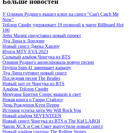
Больше новостей
У Оливии Родриго вышел клип на сингл "Can't Catch Me
Now"
Тейлор Свифт удерживает 19 позиций в чарте Billboard Hot
100
Зейн Малик представил новый проект
Дуа Липа в Лондоне
Новый сингл Джека Харлоу
Итоги MTV EVA 2023
Сольный альбом Чонгука из BTS
Оливия Родриго анонсировала новую песню
Группа Sum 41 завершает карьеру
Дуа Липа готовит новый сингл
Последняя песня The Beatles
Новый хит от Чонгука из BTS
Альбом Тейлор Свифт
Мемуары Бритни Спирс вышли в свет
Новая книга о Гарри Стайлсе
День Рождения Кэти Перри
История успеха хита We Will Rock You
Новый альбом SEVENTEEN
Новый сингл Чонгука из BTS и The Kid LAROI
Чарли ХСХ и Сэм Смит выпустили новый сингл
Новый альбом группы The Rolling Stones