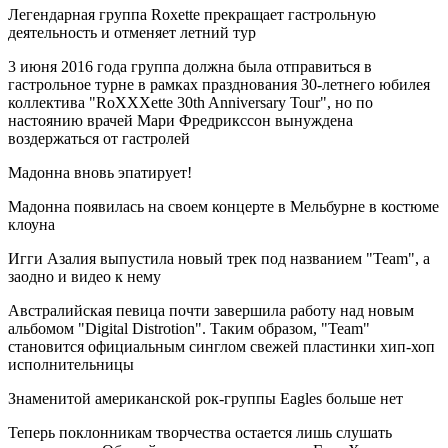
Легендарная группа Roxette прекращает гастрольную
деятельность и отменяет летний тур
3 июня 2016 года группа должна была отправиться в
гастрольное турне в рамках празднования 30-летнего юбилея
коллектива "RoXXXette 30th Anniversary Tour", но по
настоянию врачей Мари Фредрикссон вынуждена
воздержаться от гастролей
Мадонна вновь эпатирует!
Мадонна появилась на своем концерте в Мельбурне в костюме
клоуна
Игги Азалия выпустила новый трек под названием "Team", а
заодно и видео к нему
Австралийская певица почти завершила работу над новым
альбомом "Digital Distrotion". Таким образом, "Team"
становится официальным синглом свежей пластинки хип-хоп
исполнительницы
Знаменитой американской рок-группы Eagles больше нет
Теперь поклонникам творчества остается лишь слушать