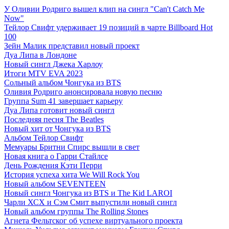
У Оливии Родриго вышел клип на сингл "Can't Catch Me
Now"
Тейлор Свифт удерживает 19 позиций в чарте Billboard Hot
100
Зейн Малик представил новый проект
Дуа Липа в Лондоне
Новый сингл Джека Харлоу
Итоги MTV EVA 2023
Сольный альбом Чонгука из BTS
Оливия Родриго анонсировала новую песню
Группа Sum 41 завершает карьеру
Дуа Липа готовит новый сингл
Последняя песня The Beatles
Новый хит от Чонгука из BTS
Альбом Тейлор Свифт
Мемуары Бритни Спирс вышли в свет
Новая книга о Гарри Стайлсе
День Рождения Кэти Перри
История успеха хита We Will Rock You
Новый альбом SEVENTEEN
Новый сингл Чонгука из BTS и The Kid LAROI
Чарли ХСХ и Сэм Смит выпустили новый сингл
Новый альбом группы The Rolling Stones
Агнета Фельтског об успехе виртуального проекта