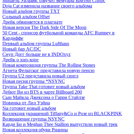
Мишель Уильямс озвучит мемуары Бритни Спирс
Doja Cat изменила название своего альбома
Новый альбом группы TXT
Сольный альбом Offset
Дрейк обвиняется в плагиате
Новая версия The Dark Side Of The Moon
50 Cent - спонсор футбольной команды AFC Rumney в
Кардиффе
Первый альбом группы Lufthaus
Новый бар AC/DC
Снуп Догг больше не в INDOxyz
Дрейк о хип-хопе
Новая композиция группы The Rolling Stones
Агнета Фельтског представила новую пенсю
Группа U2 представила новый сингл
Новая песня группы *NSYNC
Группа Take That готовит новый альбом
Дебют Ви из BTS в чарте Billboard 200
Сын Майкла Джексона о Гарри Стайлзе
Новинка от Лил Уэйна
Sia готовит новый альбом
Коллекция украшений Tiffany&Co и Розе из BLACKPINK
Возвращение группы NSYNC
Карди Би и Meghan Thee Stallion выпустили новый трек
Новая коллекция обуви Рианны