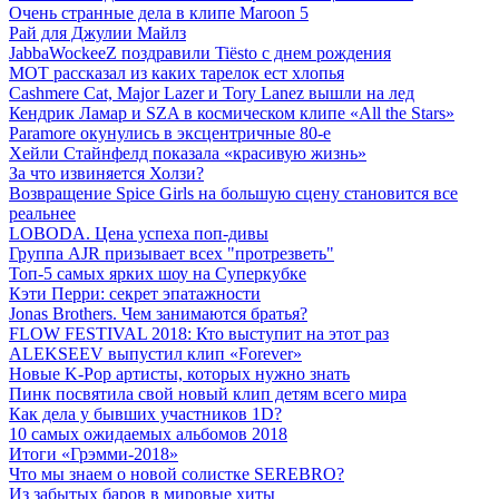
Очень странные дела в клипе Maroon 5
Рай для Джулии Майлз
JabbaWockeeZ поздравили Tiësto с днем рождения
МОТ рассказал из каких тарелок ест хлопья
Cashmere Cat, Major Lazer и Tory Lanez вышли на лед
Кендрик Ламар и SZA в космическом клипе «All the Stars»
Paramore окунулись в эксцентричные 80-е
Хейли Стайнфелд показала «красивую жизнь»
За что извиняется Холзи?
Возвращение Spice Girls на большую сцену становится все
реальнее
LOBODA. Цена успеха поп-дивы
Группа AJR призывает всех "протрезветь"
Топ-5 самых ярких шоу на Суперкубке
Кэти Перри: секрет эпатажности
Jonas Brothers. Чем занимаются братья?
FLOW FESTIVAL 2018: Кто выступит на этот раз
ALEKSEEV выпустил клип «Forever»
Новые K-Pop артисты, которых нужно знать
Пинк посвятила свой новый клип детям всего мира
Как дела у бывших участников 1D?
10 самых ожидаемых альбомов 2018
Итоги «Грэмми-2018»
Что мы знаем о новой солистке SEREBRO?
Из забытых баров в мировые хиты