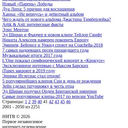
Новый «Парень» Лободы
Дуа Липа: 5 причин для восхищения
Ханна: «Не вернусь» и дебютный альбом
Чего ждать от нового альбома Джастина Тимберлейка?
Artik & Asti: интересные факты
Элис Мертон
Эд Ширан и Фьючер в новом клипе Тейлор Свифт
Никита Алексеев намерен покорить Европу
Эминем, Бейонсе и Уикнд споют на Coachella-2018
7 самых надоевших песен прошедшего года
Музыкальные итоги 2017 года
L'One показал симфонический концерт в «Крокусе»
Эксклюзивное интервью с Максом Барских
iTunes закроют в 2019 году
Энрике Иглесиас стал отцом!
5 популярнейших клипов Сии в день ее рождения
Зейн сделал татуировку в честь отца
Эд Ширан получил Орден Британской империи
Самые популярные клипы-2017 по версии YouTube
Страницы:
1
2
39
40
41
42
43
45
46
2001 - 2050 из 2251
НИТВ © 2026
Первое независимое
интернет-телевидение