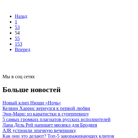
Назад
1
53
54
55
153
Вперед
Мы в соц сетях
Больше новостей
Новый клип Нюши «Ночь»
Келвин Харрис вернулся к первой любви
Энн-Мари: из каратистки в суперпевицу
5 самых громких плагиатов русских исполнителей
Лана Дель Рей напишет мюзикл для Бродвея
AJR устроили эпичную вечеринку
Как они это делают? Топ-5 завораживающих клипов