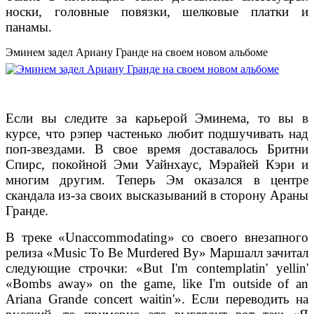
носки, головные повязки, шелковые платки и
панамы.
Эминем задел Ариану Гранде на своем новом альбоме
Если вы следите за карьерой Эминема, то вы в
курсе, что рэпер частенько любит подшучивать над
поп-звездами. В свое время доставалось Бритни
Спирс, покойной Эми Уайнхаус, Мэрайей Кэри и
многим другим. Теперь Эм оказался в центре
скандала из-за своих высказываний в сторону Араны
Гранде.
В треке «Unaccommodating» со своего внезапного
релиза «Music To Be Murdered By» Маршалл зачитал
следующие строчки: «But I'm contemplatin' yellin'
«Bombs away» on the game, like I'm outside of an
Ariana Grande concert waitin'». Если переводить на