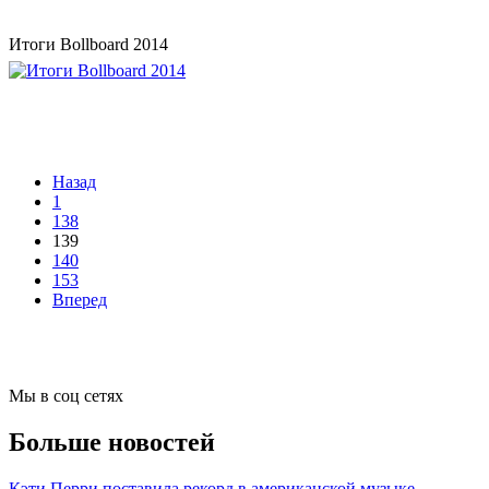
Итоги Bollboard 2014
Назад
1
138
139
140
153
Вперед
Мы в соц сетях
Больше новостей
Кэти Перри поставила рекорд в американской музыке