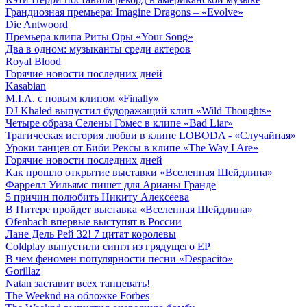
Грандиозная премьера: Imagine Dragons – «Evolve»
Die Antwoord
Премьера клипа Риты Оры «Your Song»
Два в одном: музыканты среди актеров
Royal Blood
Горячие новости последних дней
Kasabian
M.I.A. с новым клипом «Finally»
DJ Khaled выпустил будоражащий клип «Wild Thoughts»
Четыре образа Селены Гомес в клипе «Bad Liar»
Трагическая история любви в клипе LOBODA - «Случайная»
Уроки танцев от Биби Рексы в клипе «The Way I Are»
Горячие новости последних дней
Как прошло открытие выставки «Вселенная Шейдлина»
Фаррелл Уильямс пишет для Арианы Гранде
5 причин полюбить Никиту Алексеева
В Питере пройдет выставка «Вселенная Шейдлина»
Ofenbach впервые выступят в России
Лане Дель Рей 32! 7 цитат королевы
Coldplay выпустили сингл из грядущего EP
В чем феномен популярности песни «Despacito»
Gorillaz
Natan заставит всех танцевать!
The Weeknd на обложке Forbes