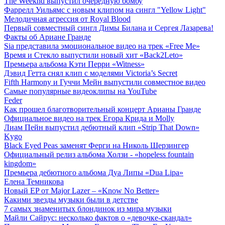
The Weeknd выпустил очередную бомбу
Фаррелл Уильямс с новым клипом на сингл "Yellow Light"
Мелодичная агрессия от Royal Blood
Первый совместный сингл Димы Билана и Сергея Лазарева!
Факты об Ариане Гранде
Sia представила эмоциональное видео на трек «Free Me»
Время и Стекло выпустили новый хит «Back2Leto»
Премьера альбома Кэти Перри «Witness»
Дэвид Гетта снял клип с моделями Victoria’s Secret
Fifth Harmony и Гуччи Мейн выпустили совместное видео
Самые популярные видеоклипы на YouTube
Feder
Как прошел благотворительный концерт Арианы Гранде
Официальное видео на трек Егора Крида и Molly
Лиам Пейн выпустил дебютный клип «Strip That Down»
Kygo
Black Eyed Peas заменят Ферги на Николь Шерзингер
Официальный релиз альбома Холзи - «hopeless fountain
kingdom»
Премьера дебютного альбома Дуа Липы «Dua Lipa»
Елена Темникова
Новый EP от Major Lazer – «Know No Better»
Какими звезды музыки были в детстве
7 самых знаменитых блондинок из мира музыки
Майли Сайрус: несколько фактов о «девочке-скандал»