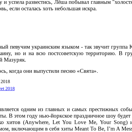
 и успела развестись, Лёша побывал главным "холостя
ь, если осталась хоть небольшая искра.
ый певучим украинским языком - так звучит группа K
ину, но и на всю постсоветскую территорию. В гру
й Мазуряк.
сь, когда они выпустили песню «Свята».
 2018
ый является одним из главных и самых престижных с
ты. В этом году нью-йоркское праздничное шоу будет 
ько хитов (Anywhere, Let You Love Me, Your Song) 
м, включающим в себя хиты Meant To Be, I’m A Mess, 