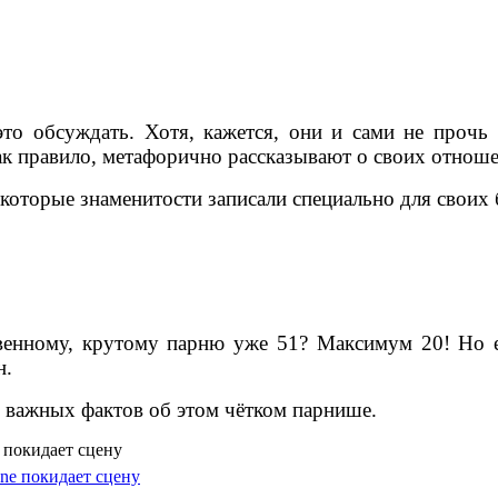
это обсуждать. Хотя, кажется, они и сами не проч
 как правило, метафорично рассказывают о своих отнош
 которые знаменитости записали специально для своих
твенному, крутому парню уже 51? Максимум 20! Но 
н.
о важных фактов об этом чётком парнише.
 покидает сцену