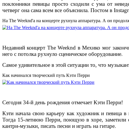
поклонники певицы просто сходили с ума от невед
четверг она сама всем все объяснила. Постом в Instag
На The Weeknd'а на концерте рухнула аппаратура. А он продол
Недавний концерт The Weeknd в Мехико мог закончит
него с потолка рухнуло сценическое оборудование.
Самое удивительное в этой ситуации то, что музыкант
Как начинался творческий путь Кэти Перри
Сегодня 34-й день рождения отмечает Кэти Перри!
Кэти начала свою карьеру как художник и певица в
Тогда 15-летнюю Перри, поющую в хоре, заметили о
кантри-музыки, писать песни и играть на гитаре.