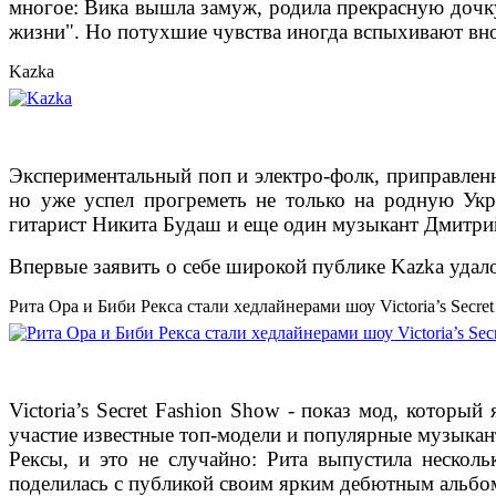
многое: Вика вышла замуж, родила прекрасную дочку
жизни". Но потухшие чувства иногда вспыхивают внов
Kazka
Экспериментальный поп и электро-фолк, приправленн
но уже успел прогреметь не только на родную Укра
гитарист Никита Будаш и еще один музыкант Дмитри
Впервые заявить о себе широкой публике Kazka удало
Рита Ора и Биби Рекса стали хедлайнерами шоу Victoria’s Secret
Victoria’s Secret Fashion Show - показ мод, котор
участие известные топ-модели и популярные музыкан
Рексы, и это не случайно: Рита выпустила нескол
поделилась с публикой своим ярким дебютным альбомо