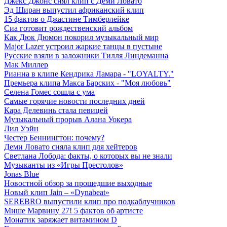
Джекс Джонс снял клип с Деми Ловато
Эд Ширан выпустил африканский клип
15 фактов о Джастине Тимберлейке
Сиа готовит рождественский альбом
Как Дюк Дюмон покорил музыкальный мир
Major Lazer устроил жаркие танцы в пустыне
Русские взяли в заложники Тилля Линдеманна
Мак Миллер
Рианна в клипе Кендрика Ламара - "LOYALTY."
Премьера клипа Макса Барских - "Моя любовь"
Селена Гомес сошла с ума
Самые горячие новости последних дней
Кара Делевинь стала певицей
Музыкальный прорыв Алана Уокера
Лил Уэйн
Честер Беннингтон: почему?
Деми Ловато сняла клип для хейтеров
Светлана Лобода: факты, о которых вы не знали
Музыканты из «Игры Престолов»
Jonas Blue
Новостной обзор за прошедшие выходные
Новый клип Jain – «Dynabeat»
SEREBRO выпустили клип про подкаблучников
Мише Марвину 27! 5 фактов об артисте
Монатик заряжает витамином D