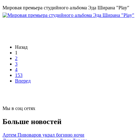
Мировая премьера студийного альбома Эда Ширана "Play"
Назад
1
2
3
4
153
Вперед
Мы в соц сетях
Больше новостей
Артем Пивоваров украл богиню ночи