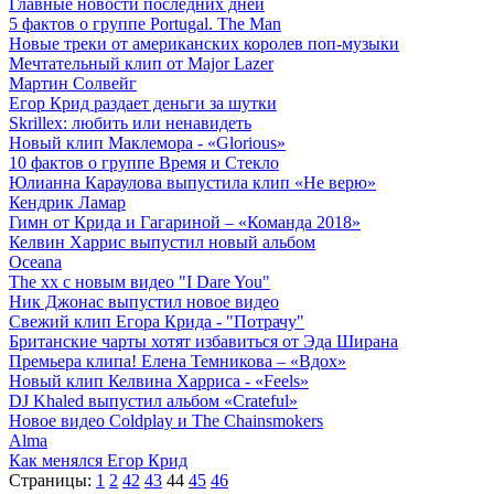
Главные новости последних дней
5 фактов о группе Portugal. The Man
Новые треки от американских королев поп-музыки
Мечтательный клип от Major Lazer
Мартин Солвейг
Егор Крид раздает деньги за шутки
Skrillex: любить или ненавидеть
Новый клип Маклемора - «Glorious»
10 фактов о группе Время и Стекло
Юлианна Караулова выпустила клип «Не верю»
Кендрик Ламар
Гимн от Крида и Гагариной – «Команда 2018»
Келвин Харрис выпустил новый альбом
Oceana
The xx с новым видео "I Dare You"
Ник Джонас выпустил новое видео
Свежий клип Егора Крида - "Потрачу"
Британские чарты хотят избавиться от Эда Ширана
Премьера клипа! Елена Темникова – «Вдох»
Новый клип Келвина Харриса - «Feels»
DJ Khaled выпустил альбом «Crateful»
Новое видео Coldplay и The Chainsmokers
Alma
Как менялся Егор Крид
Страницы:
1
2
42
43
44
45
46