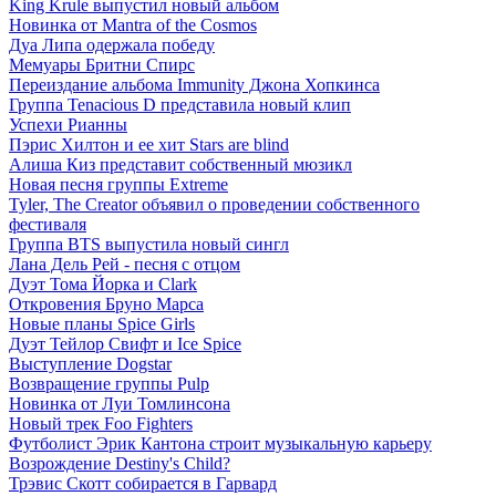
King Krule выпустил новый альбом
Новинка от Mantra of the Cosmos
Дуа Липа одержала победу
Мемуары Бритни Спирс
Переиздание альбома Immunity Джона Хопкинса
Группа Tenacious D представила новый клип
Успехи Рианны
Пэрис Хилтон и ее хит Stars are blind
Алиша Киз представит собственный мюзикл
Новая песня группы Extreme
Tyler, The Creator объявил о проведении собственного
фестиваля
Группа BTS выпустила новый сингл
Лана Дель Рей - песня с отцом
Дуэт Тома Йорка и Clark
Откровения Бруно Марса
Новые планы Spice Girls
Дуэт Тейлор Свифт и Ice Spice
Выступление Dogstar
Возвращение группы Pulp
Новинка от Луи Томлинсона
Новый трек Foo Fighters
Футболист Эрик Кантона строит музыкальную карьеру
Возрождение Destiny's Child?
Трэвис Скотт собирается в Гарвард