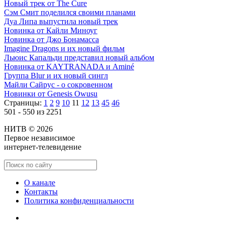
Новый трек от The Cure
Сэм Смит поделился своими планами
Дуа Липа выпустила новый трек
Новинка от Кайли Миноуг
Новинка от Джо Бонамасса
Imagine Dragons и их новый фильм
Льюис Капальди представил новый альбом
Новинка от KAYTRANADA и Aminé
Группа Blur и их новый сингл
Майли Сайрус - о сокровенном
Новинки от Genesis Owusu
Страницы:
1
2
9
10
11
12
13
45
46
501 - 550 из 2251
НИТВ © 2026
Первое независимое
интернет-телевидение
О канале
Контакты
Политика конфиденциальности