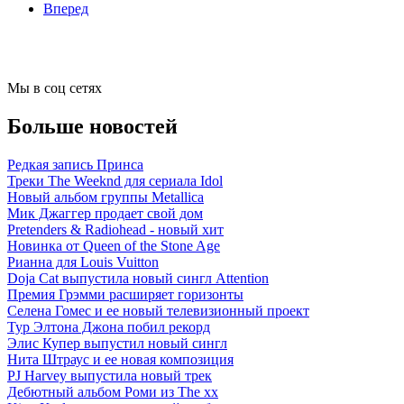
Вперед
Мы в соц сетях
Больше новостей
Редкая запись Принса
Треки The Weeknd для сериала Idol
Новый альбом группы Metallica
Мик Джаггер продает свой дом
Pretenders & Radiohead - новый хит
Новинка от Queen of the Stone Age
Рианна для Louis Vuitton
Doja Cat выпустила новый сингл Attention
Премия Грэмми расширяет горизонты
Селена Гомес и ее новый телевизионный проект
Тур Элтона Джона побил рекорд
Элис Купер выпустил новый сингл
Нита Штраус и ее новая композиция
PJ Harvey выпустила новый трек
Дебютный альбом Роми из The xx