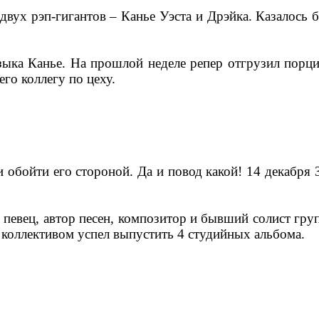
двух рэп-гигантов – Канье Уэста и Дрэйка. Казалось
зыка Канье. На прошлой неделе репер отгрузил порц
его коллегу по цеху.
и обойти его стороной. Да и повод какой! 14 декабря
евец, автор песен, композитор и бывший солист групп
 с коллективом успел выпустить 4 студийных альбома.