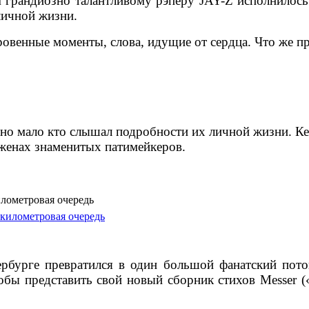
м грандиозно талантливому рэперу JAY-Z исполнилос
личной жизни.
кровенные моменты, слова, идущие от сердца. Что же п
но мало кто слышал подробности их личной жизни. К
женах знаменитых патимейкеров.
лометровая очередь
рбурге превратился в один большой фанатский пото
бы представить свой новый сборник стихов Messer («