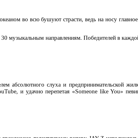
океаном во всю бушуют страсти, ведь на носу главн
о 30 музыкальным направлениям. Победителей в кажд
елем абсолютного слуха и предпринимательской жилк
ouTube, и удачно перепетая «Someone like You» пев