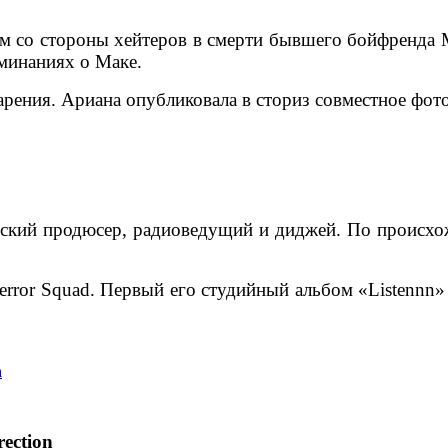
м со стороны хейтеров в смерти бывшего бойфренда М
оминаниях о Маке.
рения. Ариана опубликовала в сториз совместное фот
ский продюсер, радиоведущий и диджей. По происхож
error Squad.
Первый его студийный альбом «Listennn» 
ection