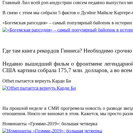
Главный Лил всей рэп-индустрии совсем недавно выпустил мно
В связи с этим мы собрали 5 фактов о Дуэйне Майкле Картере
«Богемская рапсодия» – самый популярный байопик в истории
Где там книга рекордов Гиннеса? Необходимо срочно
Недавно вышедший фильм о фронтмене легендарной 
США картина собрала 175,7 млн. долларов, а во всем
Offset пытается вернуть Карди Би
На прошлой неделе в СМИ прогремела новость о разводе звезд
отношения. Никто не виноват в этом. Кажется, мы просто разл
Номинанты «Грэмми-2019»: большая четверка