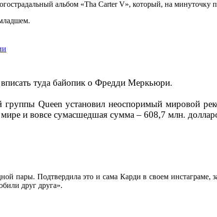
гострадальный альбом «Tha Carter V», который, на минуточку 
-младшем.
 вписать туда байопик о Фредди Меркьюри.
группы Queen установил неоспоримый мировой рекор
 мире и вовсе сумасшедшая сумма – 608,7 млн. доллар
ной пары. Подтвердила это и сама Карди в своем инстаграме, з
юбили друг друга».