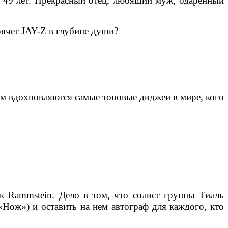
ь 49 лет. Прекрасный отец, любящий муж, одаренный
рячет JAY-Z в глубине души?
ем вдохновляются самые топовые диджеи в мире, кого
к Rammstein. Дело в том, что солист группы Тилль
Нож») и оставить на нем автограф для каждого, кто