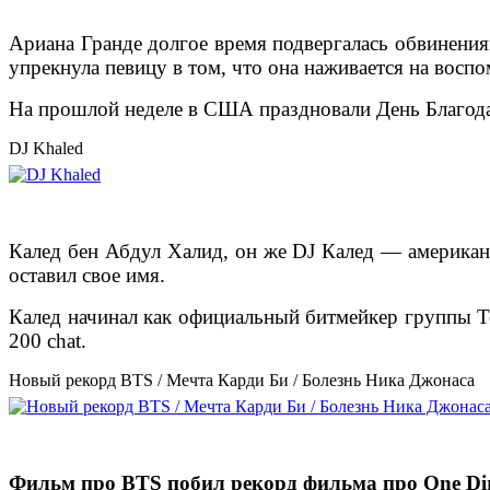
Ариана Гранде долгое время подвергалась обвинения
упрекнула певицу в том, что она наживается на восп
На прошлой неделе в США праздновали День Благода
DJ Khaled
Калед бен Абдул Халид, он же DJ Калед — американ
оставил свое имя.
Калед начинал как официальный битмейкер группы T
200 chat.
Новый рекорд BTS / Мечта Карди Би / Болезнь Ника Джонаса
Фильм про BTS побил рекорд фильма про One Dir