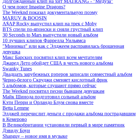
Долгожданный клип на хит MATRANG - "Медуза"
О чем поют Imagine Dragons?
The Weeknd показал документальную поэму
MARUV & BOOSIN
A$AP Rocky выпустил клип на трек с Moby
BTS спели по-японски и сняли грустный клип
30 Seconds to Mars выпустили новый альбом
10 лучших клипов Фаррелла Уильямса
"Минимал" или как с Элджеем расправилась брошенная
девушка
Макс Барских посвятил клип всем мечтателям
Джаред Лето обойдет США в честь нового альбома
Swanky Tunes
Двадцать зарубежных рэперов записали совместный альбом
Черно-белого Скруджи сменяет кислотный фрик
5 альбомов, которые слушают прямо сейчас
The Weeknd посвятил песни бывшим девушкам
Майк Шинода подготовил сольный альбом
Кэти Перри и Орландо Блум снова вместе
Betta Lemme
Элджей перечислит деньги с продажи альбома пострадавшим
в Кемерово
В Великобритании установили первый в мире памятник
Дэвиду Боуи
Shanguy – новое имя в музыке