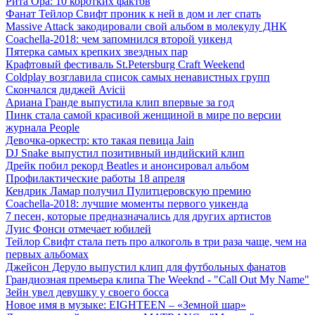
Рита Ора: 10 коротких фактов
Фанат Тейлор Свифт проник к ней в дом и лег спать
Massive Attack закодировали свой альбом в молекулу ДНК
Coachella-2018: чем запомнился второй уикенд
Пятерка самых крепких звездных пар
Крафтовый фестиваль St.Petersburg Craft Weekend
Coldplay возглавила список самых ненавистных групп
Скончался диджей Avicii
Ариана Гранде выпустила клип впервые за год
Пинк стала самой красивой женщиной в мире по версии
журнала People
Девочка-оркестр: кто такая певица Jain
DJ Snake выпустил позитивный индийский клип
Дрейк побил рекорд Beatles и анонсировал альбом
Профилактические работы 18 апреля
Кендрик Ламар получил Пулитцеровскую премию
Coachella-2018: лучшие моменты первого уикенда
7 песен, которые предназначались для других артистов
Луис Фонси отмечает юбилей
Тейлор Свифт стала петь про алкоголь в три раза чаще, чем на
первых альбомах
Джейсон Деруло выпустил клип для футбольных фанатов
Грандиозная премьера клипа The Weeknd - "Call Out My Name"
Зейн увел девушку у своего босса
Новое имя в музыке: EIGHTEEN – «Земной шар»