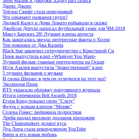
Зейн Малик и Джиджи Хадид расстались
Джекс Джонс
Тейлор Свифт стала невидимкой
Что означают названия групп?
Диджей Калед и Деми Ловато побывали в сказке
Джейсон Деруло написал футбольный гимн для ЧМ-2018
Максу Барских 28! Лучшие клипы артиста
Как зажигалась звезда: интересные факты о Холзи
Три новинки от Джа Калиба
Black Star закончил сотрудничество с Кристиной Си
Пинк выпустила клип «Whatever You Want»
Лучший фильм: главные претенденты на Оскар
Игги Азалия выпустила "божественный" клип
5 лучших фильмов о музыке
И снова Ширан: в чем он отличился на этот раз?
Эволюция Пинк
BTS украсили обложку популярного журнала
Итоги церемонии Brit Awards 2018
Егора Крид показал свою "Слезу"
Федук с новым клипом "Моряк"
Селена Гомес: любимица подростков
Дрейк раздал миллион долларов прохожим
The Chainsmokers делают кусь
Дуа Липа стала рекордсменом YouTube
Børns и его новая любовь