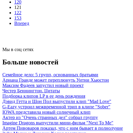
120
121
122
153
Вперед
Мы в соц сетях
Больше новостей
Семейное дело: 5 групп, основанных братьями
Ариана Гранде может переплюнуть Уитни Хьюстон
Максим Фадеев запустил новый проект
Честер Беннингтон. Цитаты
Подборка клипов LP в ее день рождения
Дэвид Гетта и Шон Пол выпустили клип "Mad Love"
G-Eazy устроил межвременной трип в клипе "Sober"
IOWA представила новый солнечный клип
Актер из "Очень странных дел" собрал группу
Imagine Dragons выпустили мини-фильм "Next To Me"
Артем Пивоваров показал, что с ним бывает в полнолуние