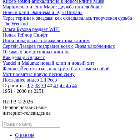
Кибер-зомби-апокалипсис в новом клипе Muse
Маршмелло и Энн Мари: дружба или любовь?
Новый клип Эминема и Эда Ширана
Через тернии к звездам: как складывалась творческая судьба
The Weeknd
Ольга Бузова раздает WIFI
Новая Тейлор Свифт
Инна порадовала новым летним клипом
Сергей Лазарев поздравил всех с Днем влюбленных
10 самых романтичных клипов
Как дела у Элджея?
Yandel и Maluma: новый клип и новый хит
Феликс Йен показал, как круто быть самим собой
Мот посвятил новую песню сыну
Последнее видео Lil Peep
Страницы:
1
2
38
39
40
41
42
45
46
1951 - 2000 из 2251
НИТВ © 2026
Первое независимое
интернет-телевидение
О канале