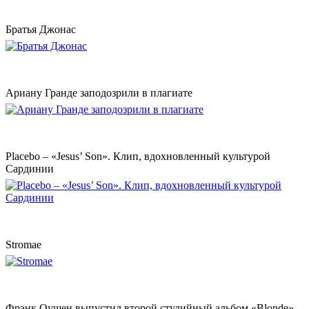
Братья Джонас
Ариану Гранде заподозрили в плагиате
Placebo – «Jesus’ Son». Клип, вдохновленный культурой
Сардинии
Stromae
Фрэнк Оушен выпустил второй студийный альбом «Blonde»