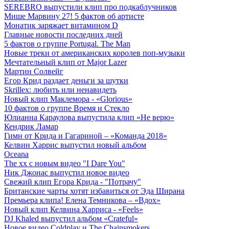
SEREBRO выпустили клип про подкаблучников
Мише Марвину 27! 5 фактов об артисте
Монатик заряжает витамином D
Главные новости последних дней
5 фактов о группе Portugal. The Man
Новые треки от американских королев поп-музыки
Мечтательный клип от Major Lazer
Мартин Солвейг
Егор Крид раздает деньги за шутки
Skrillex: любить или ненавидеть
Новый клип Маклемора - «Glorious»
10 фактов о группе Время и Стекло
Юлианна Караулова выпустила клип «Не верю»
Кендрик Ламар
Гимн от Крида и Гагариной – «Команда 2018»
Келвин Харрис выпустил новый альбом
Oceana
The xx с новым видео "I Dare You"
Ник Джонас выпустил новое видео
Свежий клип Егора Крида - "Потрачу"
Британские чарты хотят избавиться от Эда Ширана
Премьера клипа! Елена Темникова – «Вдох»
Новый клип Келвина Харриса - «Feels»
DJ Khaled выпустил альбом «Crateful»
Новое видео Coldplay и The Chainsmokers