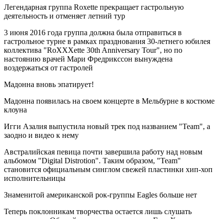
Легендарная группа Roxette прекращает гастрольную
деятельность и отменяет летний тур
3 июня 2016 года группа должна была отправиться в
гастрольное турне в рамках празднования 30-летнего юбилея
коллектива "RoXXXette 30th Anniversary Tour", но по
настоянию врачей Мари Фредрикссон вынуждена
воздержаться от гастролей
Мадонна вновь эпатирует!
Мадонна появилась на своем концерте в Мельбурне в костюме
клоуна
Игги Азалия выпустила новый трек под названием "Team", а
заодно и видео к нему
Австралийская певица почти завершила работу над новым
альбомом "Digital Distrotion". Таким образом, "Team"
становится официальным синглом свежей пластинки хип-хоп
исполнительницы
Знаменитой американской рок-группы Eagles больше нет
Теперь поклонникам творчества остается лишь слушать