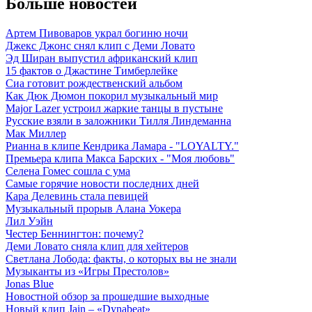
Больше новостей
Артем Пивоваров украл богиню ночи
Джекс Джонс снял клип с Деми Ловато
Эд Ширан выпустил африканский клип
15 фактов о Джастине Тимберлейке
Сиа готовит рождественский альбом
Как Дюк Дюмон покорил музыкальный мир
Major Lazer устроил жаркие танцы в пустыне
Русские взяли в заложники Тилля Линдеманна
Мак Миллер
Рианна в клипе Кендрика Ламара - "LOYALTY."
Премьера клипа Макса Барских - "Моя любовь"
Селена Гомес сошла с ума
Самые горячие новости последних дней
Кара Делевинь стала певицей
Музыкальный прорыв Алана Уокера
Лил Уэйн
Честер Беннингтон: почему?
Деми Ловато сняла клип для хейтеров
Светлана Лобода: факты, о которых вы не знали
Музыканты из «Игры Престолов»
Jonas Blue
Новостной обзор за прошедшие выходные
Новый клип Jain – «Dynabeat»