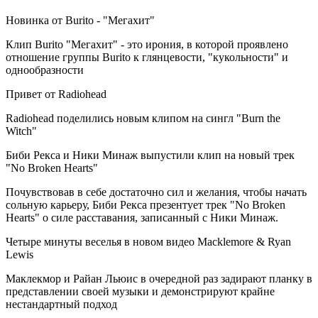
Новинка от Burito - "Мегахит"
Клип Burito "Мегахит" - это ирония, в которой проявлено
отношение группы Burito к глянцевости, "кукольности" и
однообразности
Привет от Radiohead
Radiohead поделились новым клипом на сингл "Burn the
Witch"
Биби Рекса и Ники Минаж выпустили клип на новый трек
"No Broken Hearts"
Почувствовав в себе достаточно сил и желания, чтобы начать
сольную карьеру, Биби Рекса презентует трек "No Broken
Hearts" о силе расставания, записанный с Ники Минаж.
Четыре минуты веселья в новом видео Macklemore & Ryan
Lewis
Маклекмор и Райан Льюис в очередной раз задирают планку в
представлении своей музыки и демонстрируют крайне
нестандартный подход