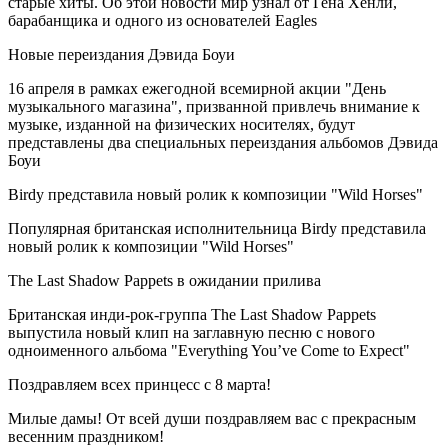
старые хиты. Об этой новости мир узнал от Гена Хенли,
барабанщика и одного из основателей Eagles
Новые переиздания Дэвида Боуи
16 апреля в рамках ежегодной всемирной акции "День
музыкального магазина", призванной привлечь внимание к
музыке, изданной на физических носителях, будут
представлены два специальных переиздания альбомов Дэвида
Боуи
Birdy представила новый ролик к композиции "Wild Horses"
Популярная британская исполнительница Birdy представила
новый ролик к композиции "Wild Horses"
The Last Shadow Pappets в ожидании прилива
Британская инди-рок-группа The Last Shadow Pappets
выпустила новый клип на заглавную песню с нового
одноименного альбома "Everything You’ve Come to Expect"
Поздравляем всех принцесс с 8 марта!
Милые дамы! От всей души поздравляем вас с прекрасным
весенним праздником!