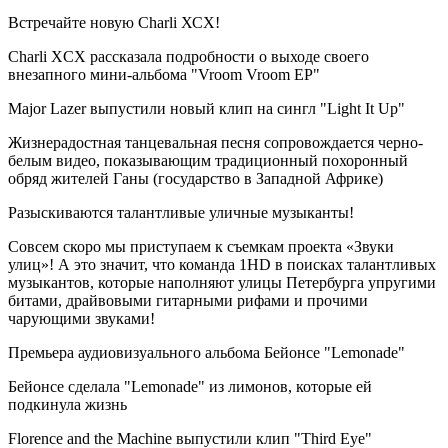
Встречайте новую Charli ХСХ!
Charli XCX рассказала подробности о выходе своего
внезапного мини-альбома "Vroom Vroom EP"
Major Lazer выпустили новый клип на сингл "Light It Up"
Жизнерадостная танцевальная песня сопровождается черно-
белым видео, показывающим традиционный похоронный
обряд жителей Ганы (государство в Западной Африке)
Разыскиваются талантливые уличные музыканты!
Совсем скоро мы приступаем к съемкам проекта «Звуки
улиц»! А это значит, что команда 1HD в поисках талантливых
музыкантов, которые наполняют улицы Петербурга упругими
битами, драйвовыми гитарными рифами и прочими
чарующими звуками!
Премьера аудиовизуального альбома Бейонсе "Lemonade"
Бейонсе сделала "Lemonade" из лимонов, которые ей
подкинула жизнь
Florence and the Machine выпустили клип "Third Eye"