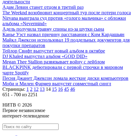
деятельности
Адам Левин станет отцом в третий раз
The Weeknd возобновит концертный тур после потери голоса
Nirvana выиграла суд против «голого мальчика» с обложки
альбома «Nevermind»
Адель получила травму спины из-за шутки сына
Канье Уэст назвал причину расставания с Ким Кардашьян
Майкл Джексон использовал 19 поддельных документов для
покупки препаратов
Тейлор Свифт выпустит новый альбом в октябре
DJ Khaled выпустил альбом «GOD DID»
Megan Thee Stallion развязывает войну с лейблом
BLACKPINK дебютировали с первой строчки в мировом
чарте Spotify
Песня Джанет Джексон ломала жесткие диски компьютеров
Моби и Милен Фармер выпустят совместный сингл
Страницы:
1
2
12
13
14
15
16
45
46
651 - 700 из 2251
НИТВ © 2026
Первое независимое
интернет-телевидение