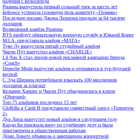
падения с велосипеда
Рианна выпустила первый сольный трек за шесть лет
Бейонсе устроила головную боль комитету «Грэмми»
Последнее письмо Джона Леннона продали за 64 тысячи
долларов
Возможный камбэк Рианны
BTS пройдут обязательную военную службу в Южной Корее
M.I.A. представила альбом «MATA»
Туве Лу выпустила пятый студийный альбом
Чарли Пут выпустил альбом «CHARLIE»
Lil Nas X стал лицом новой рекламной кампании бренда
«Coach»
Depeche Mode выпустят альбом и отправятся в тур будущей
весной
С Эда Ширана потребовали взыскать 100 миллионов
долларов за плагиат
Кельвин Харрис и Чарли Пут объединились в клипе
«Obsessed»
Топ-75 альбомов последних 15 лет
GloRilla и Cardi B представили совместный сингл «Tomorrow
2»
Дуа Липа выпустит новый альбом в следующем году
Карди Би признала вину по судебному делу и была
приговорена к общественным работам
Деми Ловато объявила о завершении концертной