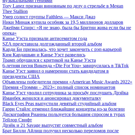
музыкальными гениями
Tory Lanez признан виновным по делу о стрельбе в Megan
Thee Stallion
Умер солист группы Faithless — Макси Джаз
Ники Минаж купила особняк за 19,5 миллионов долларов
Джейми Спирс: «Я не знаю, была бы Бритни жива если бы не
опека»
Канье Уэста признали антисемитом года
SZA представила долгожданный второй альбом
Карди Би призналась, что хочет закончить с рэп-карьерой
Ким Кардашьян и Канье Уэст развелись
Трамп обрушился с критикой на Канье Уэста
6-летняя песня Викенда «Die For You» завирусилась в TikTok
Канье Уэст заявил о намерении стать кандидатом в
президенты США
Объявлены победители премии «American Music Awards 2022»
Премия «Грэмми – 2023»: полный список номинантов
Канье Уэст уволил сотрудника за просьбу послушать Дрэйка
Иманбек женился и анонсировал документалку
Black Eyes Peas выпустили девятый студийный альбом
Гарри Стайлс отменил ближайшие концерты из-за болезни
Дискография Рианны пользуется большим спросом в турах
Тейлор Свифт
Дрэйк и 21 Savage выпустят совместный альбом
Брат Билли Айлиш получил несколько переломов после